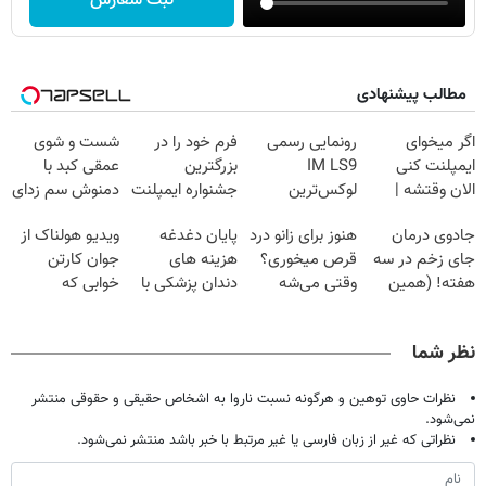
ثبت سفارش
مطالب پیشنهادی
اگر میخوای
رونمایی رسمی
فرم خود را در
شست و شوی
ایمپلنت کنی
IM LS9
بزرگترین
عمقی کبد با
الان وقتشه |
لوکس‌ترین
جشنواره ایمپلنت
دمنوش سم زدای
فقط با ۲۵
EREV در ایران
تهران پر کنید ! |
گیاهی
جادوی درمان
هنوز برای زانو درد
پایان دغدغه
ویدیو هولناک از
میلیون تومان!!!
فقط ۲۵ میلیون
جای زخم در سه
قرص میخوری؟
هزینه های
جوان کارتن
هفته! (همین
وقتی می‌شه
دندان پزشکی با
خوابی که
حالا رایگان
بدون عمل
پک سفید کننده
میلیاردر شد.
صحبت کنید)
درمانش کرد؟؟؟؟
خانگی
آموزش رایگان
نظر شما
نظرات حاوی توهین و هرگونه نسبت ناروا به اشخاص حقیقی و حقوقی منتشر
نمی‌شود.
نظراتی که غیر از زبان فارسی یا غیر مرتبط با خبر باشد منتشر نمی‌شود.