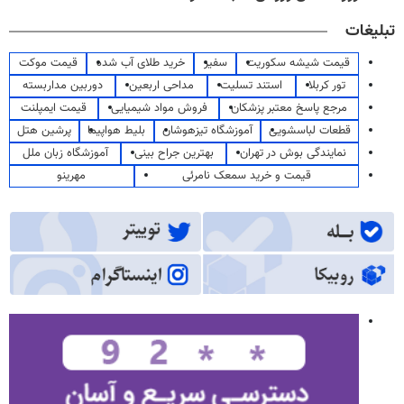
تبلیغات
قیمت شیشه سکوریت
سفیر
خرید طلای آب شده
قیمت موکت
تور کربلا
استند تسلیت
مداحی اربعین
دوربین مداربسته
مرجع پاسخ معتبر پزشکان
فروش مواد شیمیایی
قیمت ایمپلنت
قطعات لباسشویی
آموزشگاه تیزهوشان
بلیط هواپیما
پرشین هتل
نمایندگی بوش در تهران
بهترین جراح بینی
آموزشگاه زبان ملل
قیمت و خرید سمعک نامرئی
مهرینو