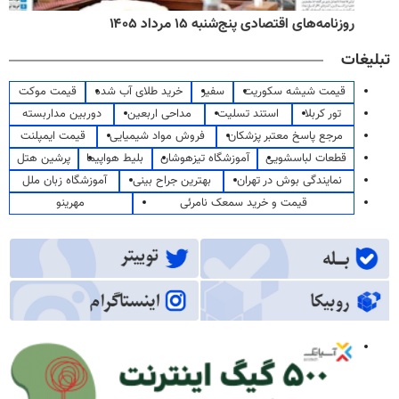
روزنامه‌های اقتصادی پنج‌شنبه ۱۵ مرداد ۱۴۰۵
تبلیغات
قیمت شیشه سکوریت
سفیر
خرید طلای آب شده
قیمت موکت
تور کربلا
استند تسلیت
مداحی اربعین
دوربین مداربسته
مرجع پاسخ معتبر پزشکان
فروش مواد شیمیایی
قیمت ایمپلنت
قطعات لباسشویی
آموزشگاه تیزهوشان
بلیط هواپیما
پرشین هتل
نمایندگی بوش در تهران
بهترین جراح بینی
آموزشگاه زبان ملل
قیمت و خرید سمعک نامرئی
مهرینو