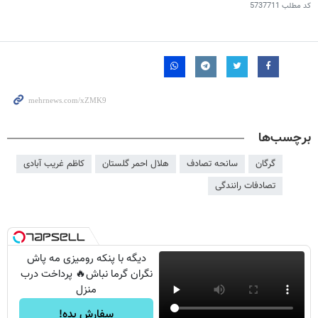
کد مطلب
5737711
برچسب‌ها
گرگان
سانحه تصادف
هلال احمر گلستان
کاظم غریب آبادی
تصادفات رانندگی
دیگه با پنکه رومیزی مه پاش
نگران گرما نباش🔥 پرداخت درب
منزل
سفارش بده!