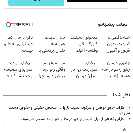
مطالب پیشنهادی
خداحافظی با
میخوای ایمپلنت
پایان دغدغه
برای درمان کمر
کمردرد، بدون
کنی؟ | الان
هزینه های
درد نیازی به دارو
قرص و آمپول
وقتشه | اونم
دندان پزشکی با
نیست!
فقط با ۲۵
پک سفید کننده
(◂پرسش‌نامه رو
جادوی درمان
میخوای
من نمیفهمم
میخوای از درد
میلیون تومان!!!
خانگی
پر کن)
جای زخم در سه
کمردردت رو "در
وقتی زانو درد
کمر برای همیشه
هفته! (همین
منزل" درمان
درمان داره، چرا
راحت شی؟ 👈
حالا رایگان
کنی؟ (◂فیلم +
دردش رو داری
پرسش‌نامه رو پر
صحبت کنید)
◂پرسش‌نامه)
تحمل میکنی؟❗
کن
نظر شما
نظرات حاوی توهین و هرگونه نسبت ناروا به اشخاص حقیقی و حقوقی منتشر
نمی‌شود.
نظراتی که غیر از زبان فارسی یا غیر مرتبط با خبر باشد منتشر نمی‌شود.