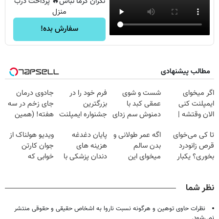
نگران گرما نباش🔥 پرداخت درب
منزل
سفارش بده!
مطالب پیشنهادی
اگر میخوای
شست و شوی
فرم خود را در
جادوی درمان
ایمپلنت کنی
عمقی کبد با
بزرگترین
جای زخم در سه
الان وقتشه |
دمنوش سم زدای
جشنواره ایمپلنت
هفته! (همین
فقط با ۲۵
گیاهی
تهران پر کنید ! |
حالا رایگان
تا کی می‌خوای
اگه عمر طولانی و
پایان دغدغه
ویدیو هولناک از
میلیون تومان!!!
فقط ۲۵ میلیون
صحبت کنید)
قرص زانودرد
بدن سالم
هزینه های
جوان کارتن
بخوری؟ یکبار
میخوای این
دندان پزشکی با
خوابی که
اصولی درمانش
نوشیدنی رو با
پک سفید کننده
میلیاردر شد.
کن
تخفیف بخر
خانگی
آموزش رایگان
نظر شما
نظرات حاوی توهین و هرگونه نسبت ناروا به اشخاص حقیقی و حقوقی منتشر
نمی‌شود.