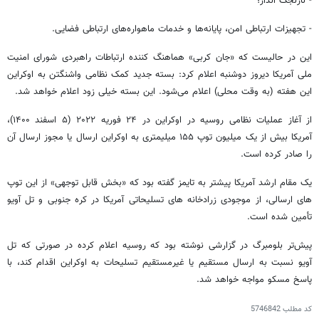
- نارنجک
انداز
؛
- تجهیزات ارتباطی امن، پایانه‌ها و خدمات ماهواره‌های ارتباطی فضایی.
این در حالیست که «جان کربی» هماهنگ کننده ارتباطات راهبردی شورای امنیت
ملی آمریکا دیروز دوشنبه اعلام کرد:
بسته جدید کمک نظامی واشنگتن به اوکراین
این هفته (به وقت محلی) اعلام می‌شود. این بسته خیلی زود اعلام خواهد شد.
از آغاز عملیات نظامی روسیه در اوکراین در ۲۴ فوریه ۲۰۲۲ (۵ اسفند ۱۴۰۰)،
آمریکا بیش از یک میلیون توپ ۱۵۵ میلیمتری به اوکراین ارسال یا مجوز ارسال آن
را صادر کرده است.
یک مقام ارشد آمریکا
پیشتر
به تایمز گفته بود که «بخش قابل توجهی» از این توپ
های
ارسالی، از موجودی زرادخانه‌
های
تسلیحاتی آمریکا در کره جنوبی و تل‌ آویو
تأمین شده است.
پیش‌تر بلومبرگ در گزارشی نوشته بود که روسیه اعلام کرده در صورتی که
تل
آویو
نسبت به ارسال مستقیم یا غیرمستقیم تسلیحات به اوکراین اقدام کند، با
پاسخ مسکو مواجه خواهد شد.
کد مطلب
5746842