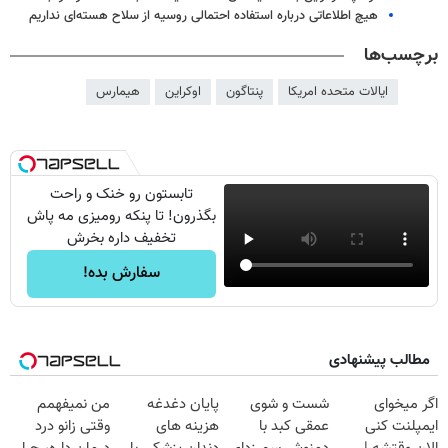
هیچ اطلاعاتی درباره استفاده احتمالی روسیه از سلاح هسته‌ای نداریم
برچسب‌ها
ایالات متحده امریکا
پنتاگون
اوکراین
هیمارس
تابستون رو خنک و راحت
بگذرون! تا پنکه رومیزی مه پاش
تخفیف داره بخرش
سفارش بده!
مطالب پیشنهادی
اگر میخوای
شست و شوی
پایان دغدغه
من نمیفهمم
ایمپلنت کنی
عمقی کبد با
هزینه های
وقتی زانو درد