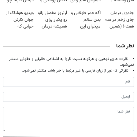
الان وقتشه |
دمنوش سم زدای
دندان پزشکی با
درمان داره، چرا
فقط با ۲۵
گیاهی
پک سفید کننده
دردش رو داری
جادوی درمان
اگه عمر طولانی و
آرتروز مفصل زانو
ویدیو هولناک از
میلیون تومان!!!
خانگی
تحمل میکنی؟❗
جای زخم در سه
بدن سالم
رو یکبار برای
جوان کارتن
هفته! (همین
میخوای این
همیشه درمان
خوابی که
حالا رایگان
نوشیدنی رو با
کن!
میلیاردر شد.
صحبت کنید)
تخفیف بخر
◗پرسش‌نامه◖
آموزش رایگان
نظر شما
نظرات حاوی توهین و هرگونه نسبت ناروا به اشخاص حقیقی و حقوقی منتشر
نمی‌شود.
نظراتی که غیر از زبان فارسی یا غیر مرتبط با خبر باشد منتشر نمی‌شود.