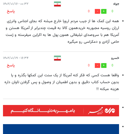
جواد
۰۰:۳۲ - ۱۴۰۲/۰۱/۱۶
پاسخ
0
0
همه این کمک ها از جیب مردم اروپا خارج میشه که بجای اجناس وانرژی
ارزان روسیه مجبوربه خریدهمون کالا به قیمت چندبرابر از آمریکا هستن و
آمریکا هم با سروصدای تبلیغاتی همون پول ها به اکراین میفرسته و ژست
حامی آزادی و دمکراسی رو میگیره
خسرو
۱۶:۳۴ - ۱۴۰۲/۰۱/۱۹
پاسخ
0
0
واقعا هست کسی که فکر کنه آمریکا از یک سنت این کمکها بگذره و یا
بدون حساب کتاب دقیق و بدون اطمینان از وصول و پس گرفتن تاوان داره
هزینه میکنه !!