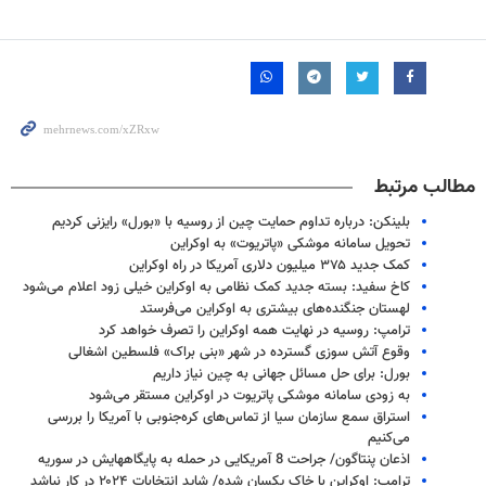
مطالب مرتبط
بلینکن: درباره تداوم حمایت چین از روسیه با «بورل» رایزنی کردیم
تحویل سامانه موشکی «پاتریوت» به اوکراین
کمک جدید ۳۷۵ میلیون دلاری آمریکا در راه اوکراین
کاخ سفید: بسته جدید کمک نظامی به اوکراین خیلی زود اعلام می‌شود
لهستان جنگنده‌های بیشتری به اوکراین می‌فرستد
ترامپ: روسیه در نهایت همه اوکراین را تصرف خواهد کرد
وقوع آتش سوزی گسترده در شهر «بنی براک» فلسطین اشغالی
بورل: برای حل مسائل جهانی به چین نیاز داریم
به زودی سامانه موشکی پاتریوت در اوکراین مستقر می‌شود
استراق سمع سازمان سیا از تماس‌های کره‌جنوبی با آمریکا را بررسی
می‌کنیم
اذعان پنتاگون/ جراحت 8 آمریکایی در حمله به پایگاههایش در سوریه
ترامپ: اوکراین با خاک یکسان شده/ شاید انتخابات ۲۰۲۴ در کار نباشد