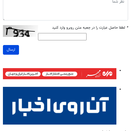
*
لطفا حاصل عبارت را در جعبه متن روبرو وارد کنید
ارسال