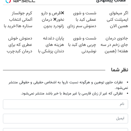
مطالب پیشنهادی
اگر میخوای
شست و شوی
❌قرص‌ و دارو
کرم جوانساز
ایمپلنت کنی
عمقی کبد با
نخور❌ درمان
آلمانی انتخاب
همین الان
دمنوش سم زدای
زانودرد بدون
ستاره ها!خرید با
وقتشه | فقط با
گیاهی
قرص
تخفیف
جادوی درمان
شست و شوی
پایان دغدغه
دمنوش خوش
۲۵ میلیون
جای زخم در سه
چربی های کبد با
هزینه های
عطری که برای
تومان!!!
هفته! (همین
نوشیدنی
دندان پزشکی با
درمان کبدچرب
حالا رایگان
گیاهی(55%تخفیف)
پک سفید کننده
معجزه میکنه
صحبت کنید)
خانگی
نظر شما
نظرات حاوی توهین و هرگونه نسبت ناروا به اشخاص حقیقی و حقوقی منتشر
نمی‌شود.
نظراتی که غیر از زبان فارسی یا غیر مرتبط با خبر باشد منتشر نمی‌شود.