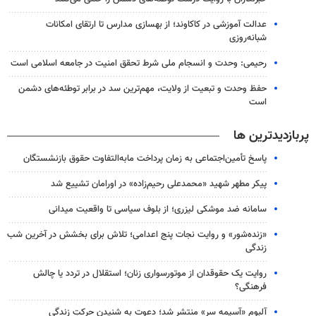
عدالت آموزشی در کاکاوند؛ از بهسازی مدارس تا ارتقای امکانات
شبانه‌روزی
رحیمی: وحدت و انسجام ملی شرط تحقق امنیت در جامعه اسلامی است
حفظ وحدت و تبعیت از ولایت، مهم‌ترین سد در برابر توطئه‌های دشمن
است
پربازدیدترین ها
پاسخ تأمین‌اجتماعی به زمان پرداخت مابه‌التفاوت حقوق بازنشستگان
پیکر مطهر شهید «محمدعلی رحیم‌زاده» در اورامان تشییع شد
سامانه ضد موشکی لیزری؛ از بلوف سیاسی تا واقعیت میدانی
«زنده‌شور» و روایت نجات پنج اعدامی؛ تلاش برای بخشش در آخرین شب
زندگی
روایت یک حقوقدان از موتورسواری زنان؛ استقلال در تردد یا چالش
فرهنگی؟
آلبوم «آسیمه سر» منتشر شد؛ دعوت به شنیدن حرکتِ زندگی