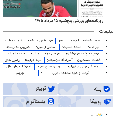
روزنامه‌های ورزشی پنج‌شنبه ۱۵ مرداد ۱۴۰۵
تبلیغات
قیمت شیشه سکوریت
سفیر
خرید طلای آب شده
قیمت موکت
تور کربلا
استند تسلیت
مداحی اربعین
دوربین مداربسته
مرجع پاسخ معتبر پزشکان
فروش مواد شیمیایی
قیمت ایمپلنت
قطعات لباسشویی
آموزشگاه تیزهوشان
بلیط هواپیما
پرشین هتل
نمایندگی بوش در تهران
بهترین جراح بینی
آموزشگاه زبان ملل
قیمت و خرید سمعک نامرئی
مهرینو