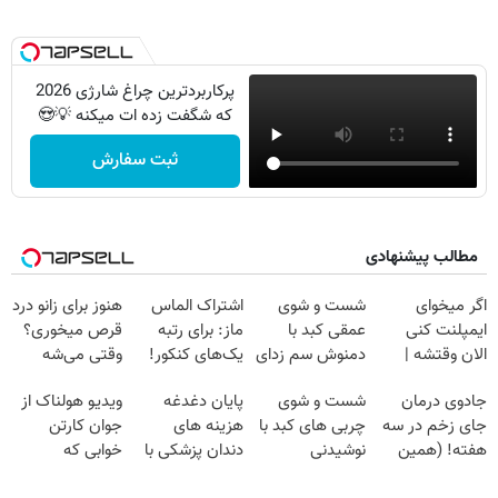
پرکاربردترین چراغ شارژی 2026
که شگفت زده ات میکنه 💡😍
ثبت سفارش
مطالب پیشنهادی
اگر میخوای
شست و شوی
اشتراک الماس
هنوز برای زانو درد
ایمپلنت کنی
عمقی کبد با
ماز: برای رتبه
قرص میخوری؟
الان وقتشه |
دمنوش سم زدای
یک‌های کنکور!
وقتی می‌شه
فقط با ۲۵
گیاهی
بدون عمل
جادوی درمان
شست و شوی
پایان دغدغه
ویدیو هولناک از
میلیون تومان!!!
درمانش کرد؟؟؟؟
جای زخم در سه
چربی های کبد با
هزینه های
جوان کارتن
هفته! (همین
نوشیدنی
دندان پزشکی با
خوابی که
حالا رایگان
گیاهی(55%تخفیف)
پک سفید کننده
میلیاردر شد.