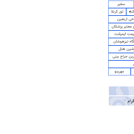
سفیر
کت
تور کربلا
حی اربعین
معتبر پزشکان
مت ایمپلنت
اه تیزهوشان
شین هتل
رین جراح بینی
مهرینو