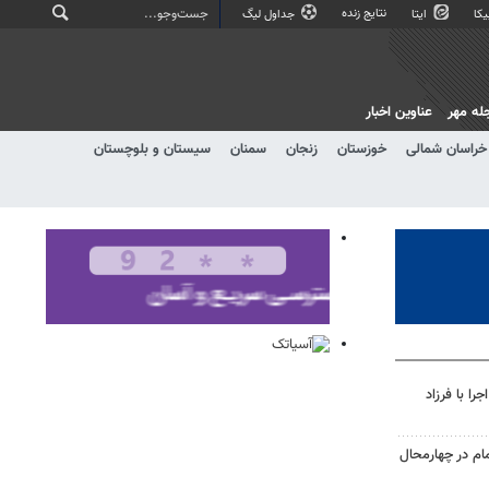
نتایج زنده
کا
ایتا
جداول لیگ
له مهر
عناوین اخبار
خراسان شمالی
خوزستان
زنجان
سمنان
سیستان و بلوچستان
ا با فرزاد
ام در چهارمحال