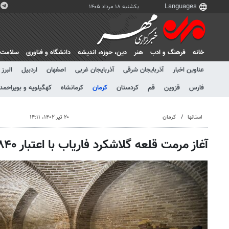
یکشنبه ۱۸ مرداد ۱۴۰۵
خانه
فرهنگ و ادب
هنر
دين، حوزه، انديشه
دانشگاه و فناوری
سلامت
عناوین اخبار
آذربایجان شرقی
آذربایجان غربی
اصفهان
اردبیل
البرز
فارس
قزوین
قم
کردستان
کرمان
کرمانشاه
کهگیلویه و بویراحمد
استانها
کرمان
۲۰ تیر ۱۴۰۲، ۱۴:۱۱
آغاز مرمت قلعه گلاشکرد فاریاب با اعتبار ۸۴۰ میلیون تومان