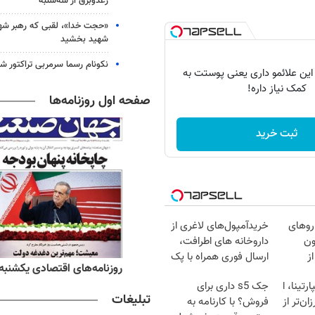
رعدوبرق از سه‌شنبه
«حجت خدا»، لقبی که رهبر شهی
شهید بخشید
نکونام رسما سرمربی تراکتور ش
 این علائمو داری یعنی پوستت به
کمک نیاز داره!
صفحه اول روزنامه‌ها
ثبت خرید
روهای
خریدآمپول‌های لاغری از
میلیون
داروخانه های اطرافت،
ز
ارسال فوری همراه با پک
ه‌های ورزشی یکشنبه ۱۸ مرداد ۱۴۰۵
روزنامه‌های اقتصادی یکشنبه ۱۸ مرداد ۴۰۵
یخ!
رتینا، ا
جک s5 داری برای
تبلیغات
ان‌تر از
فروش؟ با کارنامه به