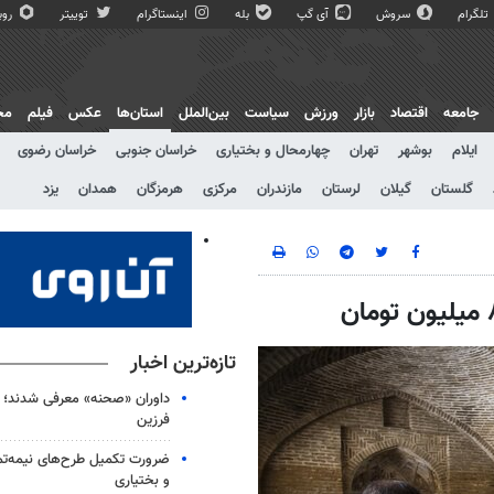
تلگرام
سروش
آی گپ
بله
اینستاگرام
توییتر
روبی
جامعه
اقتصاد
بازار
ورزش
سیاست
بین‌الملل
استان‌ها
عکس
فیلم
مج
ایلام
بوشهر
تهران
چهارمحال و بختیاری
خراسان جنوبی
خراسان رضوی
گلستان
گیلان
لرستان
مازندران
مرکزی
هرمزگان
همدان
یزد
تازه‌ترین اخبار
داوران «صحنه» معرفی شدند؛ اجر
فرزین
ضرورت تکمیل طرح‌های نیمه‌تم
و بختیاری