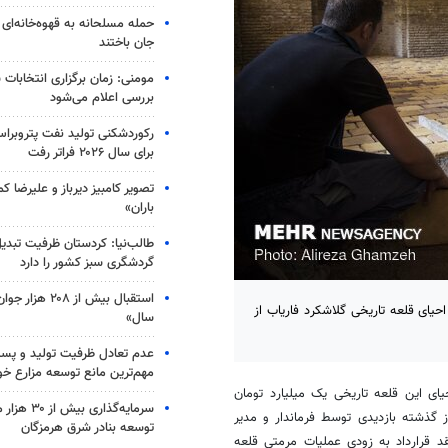
جان باختند
مومنی: زمان برگزاری انتخابات 
بررسی اعلام می‌شود
رکوردشکنی تولید نفت پتروبراس
برای سال ۲۰۲۶ فراتر رفت
تصویر کامبیز دیرباز و علیرضا 
باران»
طالب‌نیا: کردستان ظرفیت تبدی
گردشگری سبز کشور را دارد
استقبال بیش از ۰۸
حیای قلعه تاریخی گلاشکرد فاریاب از
سال»
عدم تعادل ظرفیت تولید و پس
مهم‌ترین مانع توسعه مزارع خ
ای این قلعه تاریخی یک میلیارد تومان
سرمایه‌گذاری 
گفت: طی روز گذشته بازدیدی توسط فرماندار و مدیر
توسعه بنادر شرق هرمزگان
قد قرارداد به زودی عملیات مرمتی قلعه