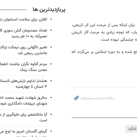
پربازدیدترین ها
کلاژن برای سلامت استخوان زن
بیان اینکه پس از مرمت این اثر تاریخی،
تعداد مصدومان آتش سوزی کار
یاب که توجه زیادی به مرمت آثار تاریخی
نصیرآباد به ۱۰ نفر رسید
که چشمگیر نبوده است.
تغییر ناگهانی روی نیمکت تراکتو
 شده و به دوره اسلامی بر می‌گردد که
جانشین ربیعی شد
مردم گناوه نگران نباشند؛ انفجا
معدن سنگ بینک
هشدار تداوم بارش‌های تابستان
۴ استان تا چهارشنبه
سالروز شهادت شهید محمد ناص
شهدای دیپلمات نامگذاری شود
آیا ماءالشعیر برای جلوگیری از
است
اشکرد
گرمای گلستان امروز به اوج می‌ر