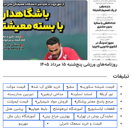
روزنامه‌های ورزشی پنج‌شنبه ۱۵ مرداد ۱۴۰۵
تبلیغات
قیمت شیشه سکوریت
سفیر
خرید طلای آب شده
قیمت موکت
تور کربلا
استند تسلیت
مداحی اربعین
دوربین مداربسته
مرجع پاسخ معتبر پزشکان
فروش مواد شیمیایی
قیمت ایمپلنت
قطعات لباسشویی
آموزشگاه تیزهوشان
بلیط هواپیما
پرشین هتل
نمایندگی بوش در تهران
بهترین جراح بینی
آموزشگاه زبان ملل
قیمت و خرید سمعک نامرئی
مهرینو