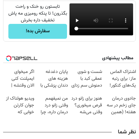
تابستون رو خنک و راحت
بگذرون! تا پنکه رومیزی مه پاش
تخفیف داره بخرش
سفارش بده!
مطالب پیشنهادی
اشتراک الماس
شست و شوی
پایان دغدغه
اگر میخوای
ماز: برای رتبه
عمقی کبد با
هزینه های
ایمپلنت کنی
یک‌های کنکور!
دمنوش سم زدای
دندان پزشکی با
الان وقتشه |
گیاهی
پک سفید کننده
فقط با ۲۵
جادوی درمان
هنوز برای زانو درد
من نمیفهمم
ویدیو هولناک از
خانگی
میلیون تومان!!!
جای زخم در سه
قرص میخوری؟
وقتی زانو درد
جوان کارتن
هفته! (همین
وقتی می‌شه
درمان داره، چرا
خوابی که
حالا رایگان
بدون عمل
دردش رو داری
میلیاردر شد.
صحبت کنید)
درمانش کرد؟؟؟؟
تحمل میکنی؟❗
آموزش رایگان
نظر شما