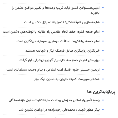
امینی:مسئولان کشور نباید فریب وعده‌ها و تغییر مواضع دشمن را
بخورند
شایعه‌سازی و تفرقه‌افکنی؛ تکمیل‌کننده پازل دشمن است
امام جمعه گناوه: حفظ اتحاد مقدس راه مقابله با توطئه‌های دشمن است
امام جمعه رباط‌کریم: صداقت مهم‌ترین سرمایه خبرنگاران است
خبرنگاران روایتگران صادق فرهنگ ایثار و شهادت هستند
بهزیستی اهر در جمع سه اداره برتر آذربایجان‌شرقی قرار گرفت
اربعین حسینی جلوه اقتدار امت اسلامی و پیام وحدت مسلمانان است
هشدار سرپرست ‌کمیته داوران به ناظران لیگ برتر
پربازدیدترین ها
پاسخ تأمین‌اجتماعی به زمان پرداخت مابه‌التفاوت حقوق بازنشستگان
پیکر مطهر شهید «محمدعلی رحیم‌زاده» در اورامان تشییع شد