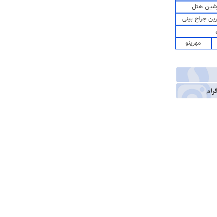
شین هتل
رین جراح بینی
مهرینو