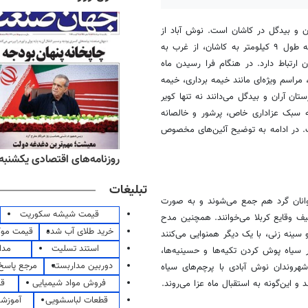
ن
و بیدگل در کاشان است. نوش آباد از
و بیدگل، از جنوب به طول ۹ کیلومتر به کاشان، از غرب به
ارتباط دارد. در هنگام فرا رسیدن ماه
 مراسم ویژه‌ای مانند خیمه برداری، خیمه
رستان
آران
و بیدگل می‌دانند نه تنها کویر
که سبک عزاداری خاص، پرشور و خالصانه
ت. در ادامه به توضیح آئین‌های مخصوص
ه‌های ورزشی یکشنبه ۱۸ مرداد ۱۴۰۵
روزنامه‌های اقتصادی یکشنبه ۱۸ مرداد ۴۰۵
تبلیغات
جوانان گرد هم جمع می‌شوند و به صورت
قیمت شیشه سکوریت
ف وقایع کربلا می‌خوانند. همچنین مدح
خرید طلای آب شده
قیمت مو
سینه زنی، با یک دیگر همنوایی می‌کنند
استند تسلیت
مدا
ر سیاه پوش کردن تکیه‌ها و حسینیه‌ها،
دوربین مداربسته
مرجع پاسخ 
شهروندان نوش آبادی با پرچم‌های سیاه
فروش مواد شیمیایی
قی
و این‌گونه به استقبال ماه عزا می‌روند.
قطعات لباسشویی
آموزشگ