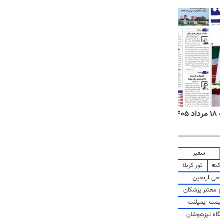
۱
روزنامه‌های صبح یکشنبه ۱۸ مرداد ۱۴۰۵
روزنام
سفیر
کت
تور کربلا
حی اربعین
معتبر پزشکان
مت ایمپلنت
اه تیزهوشان