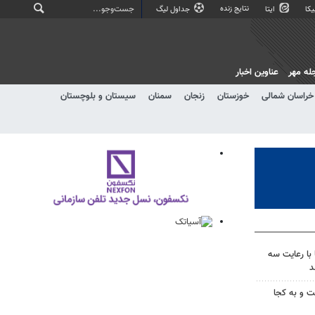
نتایج زنده
کا
ایتا
جداول لیگ
له مهر
عناوین اخبار
خراسان شمالی
خوزستان
زنجان
سمنان
سیستان و بلوچستان
با رعایت سه
د
ت و به کجا