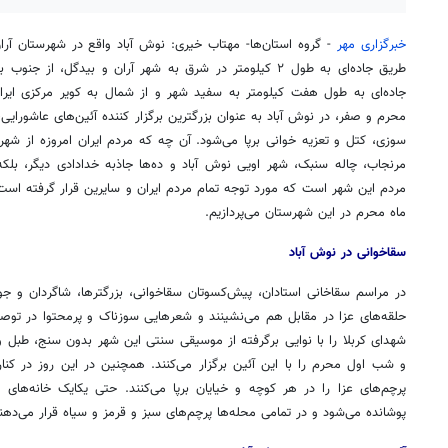
خبرگزاری مهر
- گروه استان‌ها- مهتاب خیری: نوش آباد واقع در شهرستان
آرا
طریق جاده‌ای به طول ۲ کیلومتر در شرق به شهر
آران
جاده‌ای به طول هفت کیلومتر به سفید شهر و از شمال به کویر مرکزی ایران 
محرم و صفر، در نوش آباد به عنوان بزرگترین برگزار کننده آئین‌های عاشورایی،
سوزی،
کتل
و تعزیه خوانی برپا می‌شود. آن چه که مردم ایران امروزه از شه
مرنجاب، چاله
سنبک
، شهر
اویی
نوش آباد و ده‌ها جاذبه خدادادی دیگر، بل
مردم این شهر است که مورد توجه تمام مردم ایران و سایرین قرار گرفته اس
ماه محرم در این شهرستان می‌پردازیم.
روزنامه‌های ورزشی شنبه ۱۷ مرداد ۱۴۰۵
روزنام
سقاخوانی در نوش آباد
در مراسم
سقاخانی
استادان، پیش‌کسوتان
سقاخوانی
، بزرگترها، شاگردان و 
حلقه‌های عزا در مقابل هم می‌نشینند و شعرهایی سوزناک و پرمحتوا در توصی
شهدای کربلا را با نوایی برگرفته از موسیقی سنتی این شهر بدون سنج، طبل و 
و شب اول محرم را با این آئین برگزار می‌کنند. همچنین در این روز در کنا
پرچم‌های عزا را در هر کوچه و خیایان برپا می‌کنند. حتی یکایک خانه‌های 
پوشانده می‌شود و در تمامی محله‌ها پرچم‌های سبز و قرمز و سیاه قرار می‌دهند 