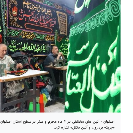
اصفهان - آئین های مختلفی در ۲ ماه محرم و صفر در سطح ا
«جریته برداری» و آئین «کتل» اشاره کرد.