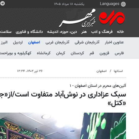
یکشنبه ۱۸ مرداد ۱۴۰۵
خانه
فرهنگ و ادب
هنر
دين، حوزه، انديشه
دانشگاه و فناوری
سلامت
عناوین اخبار
آذربایجان شرقی
آذربایجان غربی
اصفهان
اردبیل
البرز
فارس
قزوین
قم
کردستان
کرمان
کرمانشاه
کهگیلویه و بویراحمد
استانها
اصفهان
۲۶ تیر ۱۴۰۲، ۱۲:۲۴
آئین‌های محرم در استان اصفهان - ۱
سبک عزاداری در نوش‌آباد متفاوت است/از«جری
«کتل»