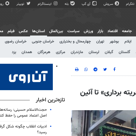
تلگرام
سروش
آی گپ
بله
اینستاگرام
توییتر
روبی
جامعه
اقتصاد
بازار
ورزش
سیاست
بین‌الملل
استان‌ها
عکس
فیلم
مج
ایلام
بوشهر
تهران
چهارمحال و بختیاری
خراسان جنوبی
خراسان رضوی
گلستان
گیلان
لرستان
مازندران
مرکزی
هرمزگان
همدان
یزد
ته برداری» تا آئین
تازه‌ترین اخبار
حجت‌الاسلام حسینی: رسانه‌ها 
اصل اعتماد عمومی را حفظ کنن
ادبیات انقلاب چگونه شکل گرف
رسید؟