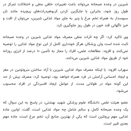
شیرین در وعده صبحانه می‌تواند باعث تغییرات خلقی منفی و اختلالات تمرکز در
طول روز شود، بنابراین با جایگزین کردن کربوهیدرات‌های پیچیده مانند نان
سبوسدار
به همراه تخم مرغ یا پنیر به جای مواد غذایی شیرین، می‌توان از افت و
خیز ناگهانی قند خون در طول روز جلوگیری کرد.
وی تاکید کرد: اگر چه اثرات منفی مصرف مواد غذایی شیرین در وعده صبحانه
ثابت شده است ولی پزشکان هرگز خودداری کامل از این نوع مواد غذایی را توصیه
نمی‌کنند و افزود: مطالعات علمی، افراد را مجاز به تأمین ۱۰ درصد از انرژی روزانه
خود از طریق مواد غذایی شیرین می‌دانند.
سهراب افزود: با اینکه مصرف مواد غذایی شیرین با آزاد ساختن
سروتونین
در مغز
و ایجاد احساس آرامش در فرد همراه خواهد بود، توصیه کرد: مصرف بیش از حد
این گونه مواد در طولانی مدت، از عوامل ایجاد افسردگی در افراد محسوب
می‌شود.
عضو هیئت علمی دانشگاه علوم پزشکی شهید بهشتی، در پاسخ به این سوال که
یک وعده صبحانه کامل و سالم شامل چه مواد غذایی است، گفت: اولین ماده
غذایی مهم پروتئین است که یکی از بهترین منابع آن، تخم مرغ است، ماده مهم
بعدی فیبر است.