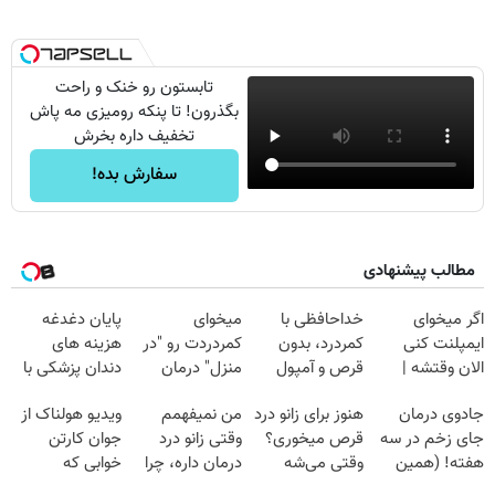
تابستون رو خنک و راحت
بگذرون! تا پنکه رومیزی مه پاش
تخفیف داره بخرش
سفارش بده!
مطالب پیشنهادی
اگر میخوای
خداحافظی با
میخوای
پایان دغدغه
ایمپلنت کنی
کمردرد، بدون
کمردردت رو "در
هزینه های
الان وقتشه |
قرص و آمپول
منزل" درمان
دندان پزشکی با
فقط با ۲۵
کنی؟ (◂فیلم +
پک سفید کننده
جادوی درمان
هنوز برای زانو درد
من نمیفهمم
ویدیو هولناک از
میلیون تومان!!!
◂پرسش‌نامه)
خانگی
جای زخم در سه
قرص میخوری؟
وقتی زانو درد
جوان کارتن
هفته! (همین
وقتی می‌شه
درمان داره، چرا
خوابی که
حالا رایگان
بدون عمل
دردش رو داری
میلیاردر شد.