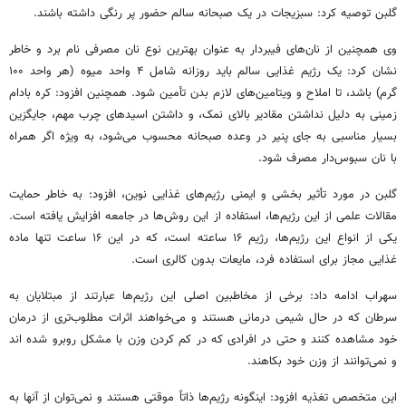
گلبن
توصیه کرد: سبزیجات در یک صبحانه سالم حضور پر رنگی داشته باشند.
وی همچنین از نان‌های فیبردار به عنوان بهترین نوع نان مصرفی نام برد و خاطر
نشان کرد: یک رژیم غذایی سالم باید روزانه شامل ۴ واحد میوه (هر واحد ۱۰۰
گرم) باشد، تا املاح و ویتامین‌های لازم بدن تأمین شود. همچنین افزود: کره بادام
زمینی به دلیل نداشتن مقادیر بالای نمک، و داشتن اسیدهای چرب مهم، جایگزین
بسیار مناسبی به جای پنیر در وعده صبحانه محسوب می‌شود، به ویژه اگر همراه
با نان سبوس‌دار مصرف شود.
گلبن
در مورد تأثیر بخشی و ایمنی رژیم‌های غذایی نوین، افزود: به خاطر حمایت
مقالات علمی از این رژیم‌ها، استفاده از این روش‌ها در جامعه افزایش یافته است.
یکی از انواع این رژیم‌ها، رژیم ۱۶ ساعته است، که در این ۱۶ ساعت تنها ماده
غذایی مجاز برای استفاده فرد، مایعات بدون کالری است.
سهراب ادامه داد: برخی از مخاطبین اصلی این رژیم‌ها عبارتند از مبتلایان به
سرطان که در حال شیمی درمانی هستند و می‌خواهند اثرات مطلوب‌تری از درمان
خود مشاهده کنند و حتی در افرادی که در کم کردن وزن با مشکل روبرو شده
اند
و نمی‌توانند از وزن خود بکاهند.
این متخصص تغذیه افزود: اینگونه رژیم‌ها ذاتاً موقتی هستند و نمی‌توان از آنها به