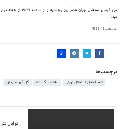
تیم فوتبال استقلال تهران عصر
بود.
کد مطلب
5863115
برچسب‌ها
تیم فوتبال استقلال تهران
هاشم بیگ زاده
گل گهر سیرجان
تو آبان تت