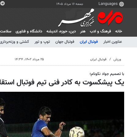
جمعه ۱۶ مرداد ۱۴۰۵
خانه
فرهنگ و ادب
هنر
دين، حوزه، انديشه
دانشگاه و فناوری
سلامت
عناوین اخبار
فوتبال ایران
فوتبال جهان
توپ و تور
کشتی و وزنه‌برداری
ورزش
فوتبال ایران
۲۵ مرداد ۱۴۰۲، ۱۴:۳۴
با تصمیم جواد نکونام؛
یک پیشکسوت به کادر فنی تیم فوتبال استقل