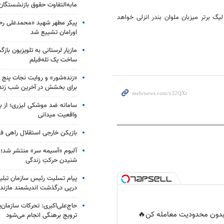
مابه‌التفاوت حقوق بازنشستگان
 روز پنجشنبه و از ساعت ۱۹.۳۰ از هفته دوم لیگ برتر میزبان ملوان بندر انزلی خواهد
پیکر مطهر شهید «محمدعلی رحیم
اورامان تشییع شد
مازیار لرستانی به تلویزیون با
ساخت یک تله‌فیلم
«زنده‌شور» و روایت نجات پنج 
برای بخشش در آخرین شب زند
سامانه ضد موشکی لیزری؛ از ب
واقعیت میدانی
بازیکن خارجی استقلال راهی فو
آلبوم «آسیمه سر» منتشر شد؛
شنیدن حرکتِ زندگی
پیام تسلیت رئیس سازمان تبلی
درپی درگذشت اندیشمند مازندر
حاج‌علی‌اکبری: تحرکات سازمان‌یا
ر بدون محدودیت معامله کن🔥
ترویج برهنگی انجام می‌شود