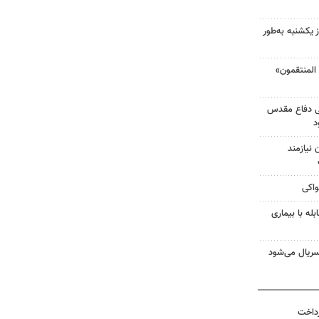
 یکشنبه به‌طور
لمنتقمون»
ی دفاع مقدس
د
نیازمند
واکی
له با بیماری
ریال می‌شود
رداخت