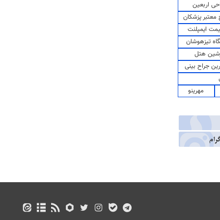
حی اربعین
معتبر پزشکان
مت ایمپلنت
اه تیزهوشان
شین هتل
رین جراح بینی
مهرینو