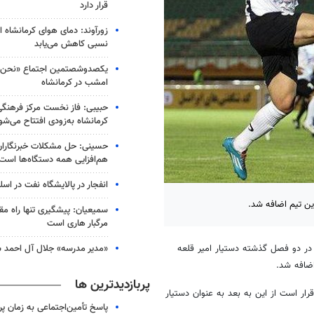
قرار دارد
زورآوند: دمای هوای کرمانشاه از
نسبی کاهش می‌یابد
یکصدوشصتمین اجتماع «نحن ا
امشب در کرمانشاه
حبیبی: فاز نخست مرکز فرهنگ
کرمانشاه به‌زودی افتتاح می‌شو
حسینی: حل مشکلات خبرنگاران 
هم‌افزایی همه دستگاه‌ها است
انفجار در پالایشگاه نفت در اسل
ین تیم اضافه شد.
سمیعیان: پیشگیری تنها راه مقاب
مرگبار هاری است
«مدیر مدرسه» جلال آل احمد س
 در دو فصل گذشته دستیار امیر قلعه
اضافه شد.
پربازدیدترین ها
رار است از این به بعد به عنوان دستیار
پاسخ تأمین‌اجتماعی به زمان پ