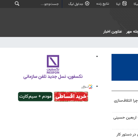
نتایج زنده
کا
ایتا
جداول لیگ
له مهر
عناوین اخبار
را ائتلاف‌سازی
ت اربعین حسینی
در دستور کار