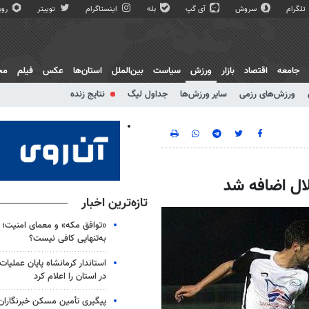
تلگرام
سروش
آی گپ
بله
اینستاگرام
توییتر
روبی
جامعه
اقتصاد
بازار
ورزش
سیاست
بین‌الملل
استان‌ها
عکس
فیلم
مج
ورزش‌های رزمی
سایر ورزش‌ها
جداول لیگ
نتایج زنده
ال اضافه شد
تازه‌ترین اخبار
«توافق مکه» و معمای امنیت؛ چ
به‌تنهایی کافی نیست؟
استاندار کرمانشاه پایان عملیا
در استان را اعلام کرد
پیگیری تأمین مسکن خبرنگاران 