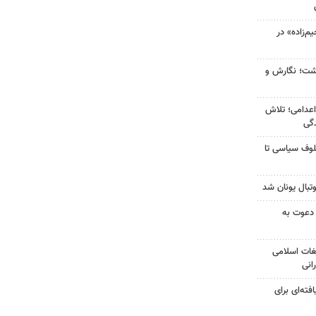
‌زاده» در
زگشت؛ نگارش و
اعدامی؛ تلاش
گی
لوف سیاسی تا
تبال یونان شد
 دعوت به
غات اسلامی
انی
فته‌ای برای