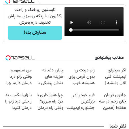
تابستون رو خنک و راحت
بگذرون! تا پنکه رومیزی مه پاش
تخفیف داره بخرش
سفارش بده!
مطالب پیشنهادی
اگر میخوای
زانو دردت رو
پایان دغدغه
من نمیفهمم
ایمپلنت کنی
بدون قرص برای
هزینه های
وقتی زانو درد
الان وقتشه |
همیشه خوب
دندان پزشکی با
درمان داره، چرا
فقط با ۲۵
کن! (قدم اول،
پک سفید کننده
دردش رو داری
جادوی درمان
فرم خود را در
چرا هنوز داری با
با زاپیامکس، به
میلیون تومان!!!
پرسش‌نامه)
خانگی
تحمل میکنی؟❗
جای زخم در سه
بزرگترین
درد راه میری؟
راحتی درد زانو را
هفته! (همین
جشنواره ایمپلنت
وقتی راه درمان
درمان کنید!
حالا رایگان
تهران پر کنید ! |
جلو پاته!
صحبت کنید)
فقط ۲۵ میلیون
نظر شما