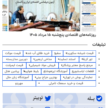
روزنامه‌های اقتصادی پنج‌شنبه ۱۵ مرداد ۱۴۰۵
تبلیغات
قیمت شیشه سکوریت
سفیر
خرید طلای آب شده
قیمت موکت
تور کربلا
استند تسلیت
مداحی اربعین
دوربین مداربسته
مرجع پاسخ معتبر پزشکان
فروش مواد شیمیایی
قیمت ایمپلنت
قطعات لباسشویی
آموزشگاه تیزهوشان
بلیط هواپیما
پرشین هتل
نمایندگی بوش در تهران
بهترین جراح بینی
آموزشگاه زبان ملل
قیمت و خرید سمعک نامرئی
مهرینو