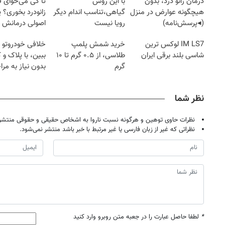
درمان زانو درد، بدون
با این روش
تا کی می‌خوای 
هیچگونه عوارض در منزل
گیاهی،تناسب اندام دیگر
زانودرد بخوری؟ ی
(◂پرسش‌نامه)
رویا نیست
اصولی درمانش 
IM LS7 لوکس ترین
خرید شمش پلمپ
خلافی خودروتو ا
شاسی بلند برقی ایران
طلاسی، از ۰.۵ گرم تا ۱۰
ببین، با پلاک و 
گرم
بدون نیاز به مرا
حضوری
نظر شما
نظرات حاوی توهین و هرگونه نسبت ناروا به اشخاص حقیقی و حقوقی منتشر 
نظراتی که غیر از زبان فارسی یا غیر مرتبط با خبر باشد منتشر نمی‌شود.
*
لطفا حاصل عبارت را در جعبه متن روبرو وارد کنید