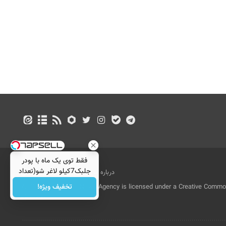
فقط توی یک ماه با پودر
جلبک7کیلو لاغر شو(تعداد
درباره ما
تماس با ما
بازرگانی
محدود)
تخفیف ویژه!
All Content by Mehr News Agency is licensed under a Creative Commons
License.