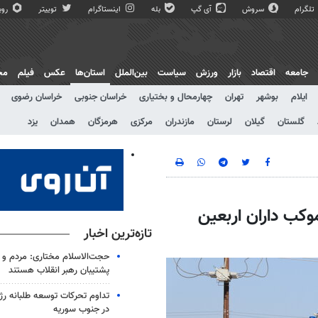
تلگرام
سروش
آی گپ
بله
اینستاگرام
توییتر
روبی
جامعه
اقتصاد
بازار
ورزش
سیاست
بین‌الملل
استان‌ها
عکس
فیلم
مج
ایلام
بوشهر
تهران
چهارمحال و بختیاری
خراسان جنوبی
خراسان رضوی
گلستان
گیلان
لرستان
مازندران
مرکزی
هرمزگان
همدان
یزد
موکب داران اربعین
تازه‌ترین اخبار
حجت‌الاسلام مختاری: مردم و 
پشتیبان رهبر انقلاب هستند
تداوم تحرکات توسعه طلبانه ر
در جنوب سوریه