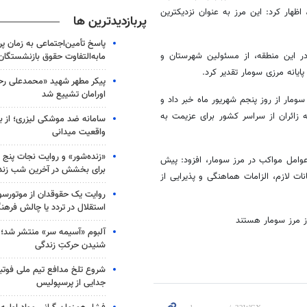
 اظهار کرد: این مرز به عنوان
نزدیکترین
پربازدیدترین ها
پاسخ تأمین‌اجتماعی به زمان پ
ر این منطقه، از مسئولین شهرستان و
مابه‌التفاوت حقوق بازنشستگان
پایانه مرزی
سومار
تقدیر کرد.
پیکر مطهر شهید «محمدعلی رحیم
اورامان تشییع شد
سومار
از روز پنجم شهریور ماه خبر داد و
 زائران از سراسر کشور برای عزیمت به
سامانه ضد موشکی لیزری؛ از ب
واقعیت میدانی
«زنده‌شور» و روایت نجات پنج 
 عوامل مواکب در مرز
سومار
، افزود: پیش
برای بخشش در آخرین شب زند
نات لازم، الزامات هماهنگی و پذیرایی از
روایت یک حقوقدان از موتورسوا
استقلال در تردد یا چالش فرهن
ز مرز
سومار
هستند
آلبوم «آسیمه سر» منتشر شد؛
شنیدن حرکتِ زندگی
شروع تلخ مدافع تیم ملی فوتبا
جدایی از پرسپولیس