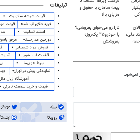
قرص
فرصت ویژه‼️ استخدام
تبلیغات
کبار
بیمه سامان با حقوق و
کن
مزایای بالا
قیمت شیشه سکوریت
خرید طلای آب شده
قیمت مو
لان
تارا رو می‌خوای بفروشی؟
استند تسلیت
مدا
کد ملی،
با خودرو۴۵ یک‌روزه
دوربین مداربسته
مرجع پاسخ 
جعه
بفروشش
فروش مواد شیمیایی
قی
قطعات لباسشویی
آموزشگ
بلیط هواپیما
پر
نمایندگی بوش در تهران
بهت
نمی‌شود.
آموزشگاه زبان ملل
قیمت و خرید سمعک نامرئی