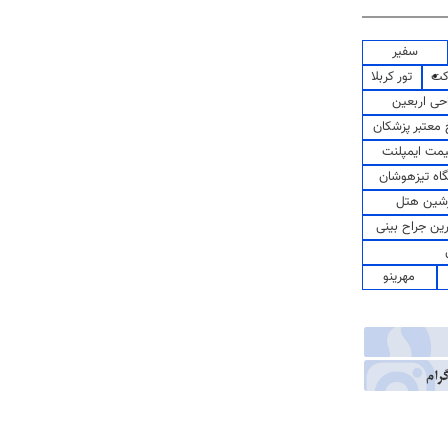
سفیر
کت
تور کربلا
حی اربعین
معتبر پزشکان
مت ایمپلنت
اه تیزهوشان
شین هتل
رین جراح بینی
مهرینو