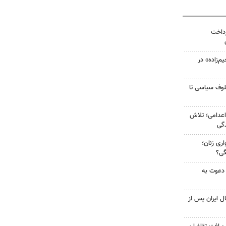
رداخت
‌زاده» در
لوف سیاسی تا
اعدامی؛ تلاش
گی
ری زنان؛
گی؟
 دعوت به
ل ایران پس از