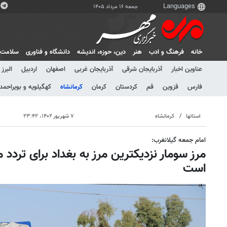
جمعه ۱۶ مرداد ۱۴۰۵
خانه
فرهنگ و ادب
هنر
دين، حوزه، انديشه
دانشگاه و فناوری
سلامت
عناوین اخبار
آذربایجان شرقی
آذربایجان غربی
اصفهان
اردبیل
البرز
فارس
قزوین
قم
کردستان
کرمان
کرمانشاه
کهگیلویه و بویراحمد
استانها
کرمانشاه
۷ شهریور ۱۴۰۲، ۲۳:۴۲
امام جمعه گیلانغرب:
مرز سومار نزدیکترین مرز به بغداد برای تردد 
است