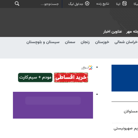
نتایج زنده
کا
ایتا
جداول لیگ
له مهر
عناوین اخبار
خراسان شمالی
خوزستان
زنجان
سمنان
سیستان و بلوچستان
مسئولان
ژیم صهیونیستی