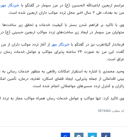
مراسم اربعین اباعبدالله الحسین (
ع)
در مرز
سومار
در گفتگو با
خبرنگار مهر
،
مرز به بغداد، طی ۲ سال اخیر محل تردد موکب داران اربعین شده است.
وی با تاکید بر فراهم شدن بستر با کیفیت خدمات و تحقق زیر ساخت‌ها د
متولیان مرز
سومار
در ایجاد زیر ساخت‌های تردد مواکب اربعین حسینی (
ع)
در 
فرماندار
گیلانغرب
نیز در گفتگو با
خبرنگار مهر
از آغاز تردد موکب داران از مرز
گفت: این مرز به صورت ۲۴ ساعته پذیرای مواکب و عوامل خدمات
رسان
به
عراق است.
وحید محمدی با اشاره به استقرار امکانات رفاهی به منظور خدمات رسانی به
بینی اقداماتی از جمله پذیرایی، ایجاد فضای اسکان، تغذیه، درمان، تأمین امکا
زائران و کنترل تردد مسیرهای مواصلاتی انجام شده است.
وی تاکید کرد: تنها مواکب و عوامل خدمات
رسان
همراه مواکب مجاز به تردد ا
کد مطلب
5874460