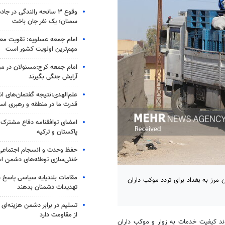
وقوع ۳ سانحه رانندگی در جا
سمنان؛ یک نفر جان باخت
امام جمعه عسلویه: تقویت م
مهم‌ترین اولویت کشور است
امام جمعه کرج:مسئولان در م
آرایش جنگی بگیرند
علم‌الهدی:نتیجه گفتمان‌های ا
قدرت ما در منطقه و رهبری ا
امضای توافقنامه دفاع مشترک 
پاکستان و ترکیه
حفظ وحدت و انسجام اجتماعی م
خنثی‌سازی توطئه‌های دشمن 
مقامات بلندپایه سیاسی پاسخ 
 مرز به بغداد برای تردد موکب داران
تهدیدات دشمنان بدهند
تسلیم در برابر دشمن هزینه‌ای 
از مقاومت دارد
ند کیفیت خدمات به زوار و موکب داران