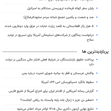
پایان سفر کوتاه فرمانده تروریستی سنتکام به اسرائیل
صد و شصت و یکمین تجمع شبانه مردم مشهدالرضا(ع)
۵ هزار زائر افغانستانی به قصد زیارت عتبات در عراق وارد دوغارون شدند
درخواست پنتاگون از شرکت‌های تسلیحاتی آمریکا برای تسریع در تولید
سلاح
پربازدیدترین ها
پرداخت حقوق بازنشستگان در شرایط فعلی فشار مالی سنگینی بر دولت
دارد
واکنش عربستان و قطر به بیانیه شورای امنیت درباره یمن
سقوط بالگرد «سیکورسکی اس-۶۴» آمریکا
گزارش رسانه آمریکایی از اقدام ایران برای اخراج آمریکا از خلیج فارس
«صغیر بن عزیز » ژنرال بلند پایه وابسته به ریاض کجاست؟
نتایج نهایی آزمون دکتری سال ۱۴۰۵ اواخر مرداد اعلام می‌شود