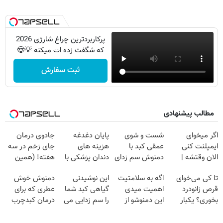
پرکاربردترین چراغ شارژی 2026
که شگفت زده ات میکنه 💡😍
ثبت سفارش
مطالب پیشنهادی
اگر میخوای
شست و شوی
پایان دغدغه
جادوی درمان
ایمپلنت کنی
عمقی کبد با
هزینه های
جای زخم در سه
الان وقتشه |
دمنوش سم زدای
دندان پزشکی با
هفته! (همین
فقط با ۲۵
گیاهی
پک سفید کننده
حالا رایگان
تا کی می‌خوای
اگه به سلامتیت
این نوشیدنی
دمنوش خوش
میلیون تومان!!!
خانگی
صحبت کنید)
قرص زانودرد
اهمیت میدی
گیاهی کبد شما
عطری که برای
بخوری؟ یکبار
این دمنوشو از
را سم زدایی می
درمان کبدچرب
اصولی درمانش
دست نده
کند (با ضمانت
معجزه میکنه
کن
مرجوعی)