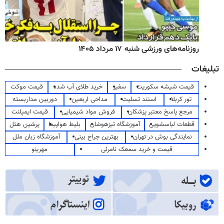
روزنامه‌های ورزشی شنبه ۱۷ مرداد ۱۴۰۵
تبلیغات
قیمت شیشه سکوریت
سفیر
خرید طلای آب شده
قیمت موکت
تور کربلا
استند تسلیت
مداحی اربعین
دوربین مداربسته
مرجع پاسخ معتبر پزشکان
فروش مواد شیمیایی
قیمت ایمپلنت
قطعات لباسشویی
آموزشگاه تیزهوشان
بلیط هواپیما
پرشین هتل
نمایندگی بوش در تهران
بهترین جراح بینی
آموزشگاه زبان ملل
قیمت و خرید سمعک نامرئی
مهرینو