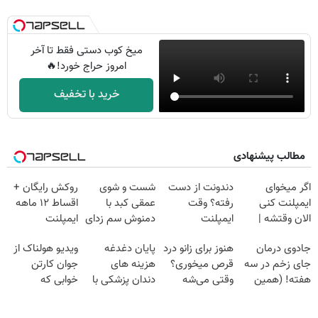
میخ کوب دستی فقط تا آخر
امروز حراج خورد!🔥
خرید با تخفیف
مطالب پیشنهادی
اگر میخوای
دندونت از دست
شست و شوی
روکش رایگان +
ایمپلنت کنی
رفته؟ وقت
عمقی کبد با
اقساط ۱۲ ماهه
الان وقتشه |
ایمپلنت
دمنوش سم زدای
ایمپلنت
فقط با ۲۵
دیجیتاله
گیاهی
جادوی درمان
هنوز برای زانو درد
پایان دغدغه
ویدیو هولناک از
میلیون تومان!!!
جای زخم در سه
قرص میخوری؟
هزینه های
جوان کارتن
هفته! (همین
وقتی می‌شه
دندان پزشکی با
خوابی که
حالا رایگان
بدون عمل
پک سفید کننده
میلیاردر شد.
صحبت کنید)
درمانش کرد؟؟؟؟
خانگی
آموزش رایگان