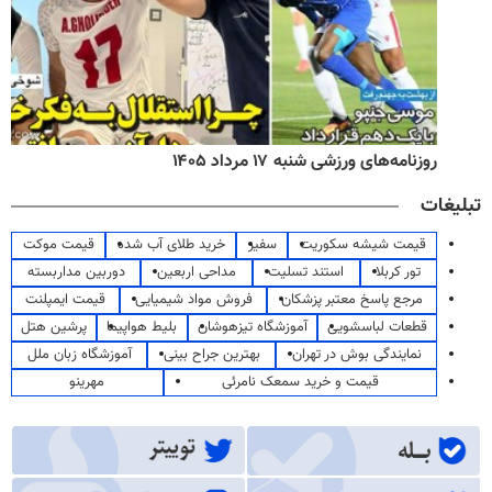
روزنامه‌های ورزشی شنبه ۱۷ مرداد ۱۴۰۵
تبلیغات
قیمت شیشه سکوریت
سفیر
خرید طلای آب شده
قیمت موکت
تور کربلا
استند تسلیت
مداحی اربعین
دوربین مداربسته
مرجع پاسخ معتبر پزشکان
فروش مواد شیمیایی
قیمت ایمپلنت
قطعات لباسشویی
آموزشگاه تیزهوشان
بلیط هواپیما
پرشین هتل
نمایندگی بوش در تهران
بهترین جراح بینی
آموزشگاه زبان ملل
قیمت و خرید سمعک نامرئی
مهرینو