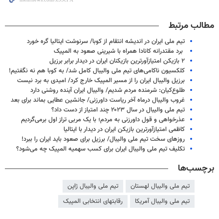
مطالب مرتبط
تیم ملی ایران در اندیشه انتقام از کوبا/ سرنوشت ایتالیا گره خورد
‌ برد مقتدرانه کانادا همراه با شیرینی صعود به المپیک
۲ بازیکن امتیازآورترین بازیکنان ایران در دیدار برابر برزیل
کلکسیون ناکامی‌های تیم ملی والیبال کامل شد/ به کوبا هم نه نگفتیم!
برزیل والیبال ایران را از مسیر المپیک خارج کرد/ امیدی به برد نیست
طلوع‌کیان: شرمنده مردم شدیم/ والیبال ایران آینده روشنی دارد
غروب والیبال درماه آخر ریاست داورزنی/ جانشین عطایی بماند برای بعد
تیم ملی والیبال در سال ۲۰۲۳ چند امتیاز از دست داد؟
عذرخواهی و قول داورزنی به مردم؛ با یک مربی تراز اول برمی‌گردیم
کاظمی امتیازآورترین بازیکن ایران در دیدار با ایتالیا
روزهای سخت تیم ملی والیبال/ برزیل برای صعود باید ایران را ببرد!
تکلیف تیم ملی والیبال ایران برای کسب سهمیه المپیک چه می‌شود؟
برچسب‌ها
تیم ملی والیبال لهستان
تیم ملی والیبال ژاپن
تیم ملی والیبال آمریکا
رقابتهای انتخابی المپیک