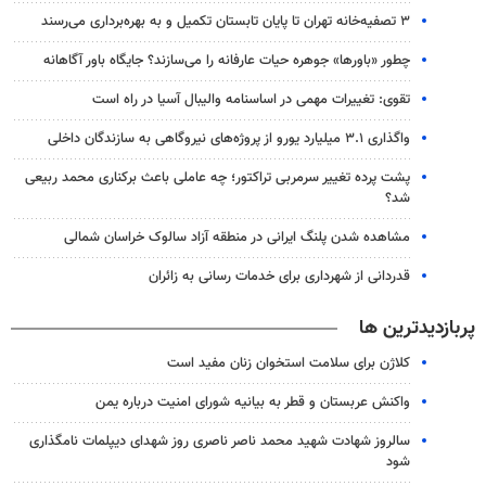
۳ ﺗﺼﻔﻴﻪ‌ﺧﺎﻧﻪ‌ تهران تا پایان تابستان تکمیل و به بهره‌برداری می‌رسند
چطور «باورها» جوهره حیات عارفانه را می‌سازند؟ جایگاه باور آگاهانه
تقوی: تغییرات مهمی در اساسنامه والیبال آسیا در راه است
واگذاری ۳.۱ میلیارد یورو از پروژه‌های نیروگاهی به سازندگان داخلی
پشت پرده تغییر سرمربی تراکتور؛ چه عاملی باعث برکناری محمد ربیعی
شد؟
مشاهده شدن پلنگ ایرانی در منطقه آزاد سالوک خراسان شمالی
قدردانی از شهرداری برای خدمات رسانی به زائران
پربازدیدترین ها
کلاژن برای سلامت استخوان زنان مفید است
واکنش عربستان و قطر به بیانیه شورای امنیت درباره یمن
سالروز شهادت شهید محمد ناصر ناصری روز شهدای دیپلمات نامگذاری
شود