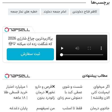
برچسب‌ها
کاظم فتاح دماوندی
امام جمعه دماوند
خطبه های نماز جمعه
پرکاربردترین چراغ شارژی 2026
که شگفت زده ات میکنه 💡😍
ثبت سفارش
مطالب پیشنهادی
اگر میخوای
شست و شوی
❌قرص‌ و دارو
۱ میلیارد اعتبار
ایمپلنت کنی
عمقی کبد با
نخور❌ درمان
خرید قسطی طلا
الان وقتشه |
دمنوش سم زدای
زانودرد بدون
| ۱۸ ماهه
فقط با ۲۵
گیاهی
قرص
پرداخت کن
جادوی درمان
فقط تا امشب
من نمیفهمم
پایان دغدغه
میلیون تومان!!!