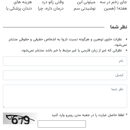
جای زخم در سه
میتونی این
وقتی زانو درد
هزینه های
هفته! (همین
نوشیدنی سم
درمان داره، چرا
دندان پزشکی با
حالا رایگان
زدای کبد رو با
دردش رو داری
پک سفید کننده
صحبت کنید)
55% تخفیف
تحمل میکنی؟❗
خانگی
نظر شما
بخری
نظرات حاوی توهین و هرگونه نسبت ناروا به اشخاص حقیقی و حقوقی منتشر
نمی‌شود.
نظراتی که غیر از زبان فارسی یا غیر مرتبط با خبر باشد منتشر نمی‌شود.
*
لطفا حاصل عبارت را در جعبه متن روبرو وارد کنید