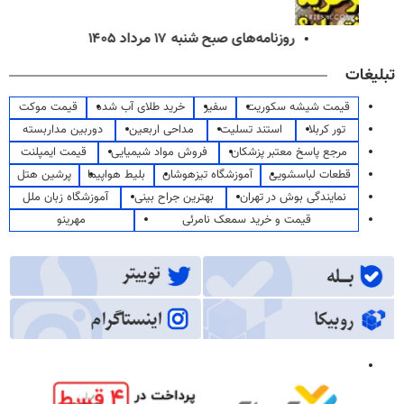
روزنامه‌های صبح شنبه ۱۷ مرداد ۱۴۰۵
تبلیغات
قیمت شیشه سکوریت
سفیر
خرید طلای آب شده
قیمت موکت
تور کربلا
استند تسلیت
مداحی اربعین
دوربین مداربسته
مرجع پاسخ معتبر پزشکان
فروش مواد شیمیایی
قیمت ایمپلنت
قطعات لباسشویی
آموزشگاه تیزهوشان
بلیط هواپیما
پرشین هتل
نمایندگی بوش در تهران
بهترین جراح بینی
آموزشگاه زبان ملل
قیمت و خرید سمعک نامرئی
مهرینو