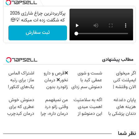
پرکاربردترین چراغ شارژی 2026
که شگفت زده ات میکنه 💡😍
ثبت سفارش
مطالب پیشنهادی
اگر میخوای
شست و شوی
❌قرص‌ و دارو
اشتراک الماس
ایمپلنت کنی
عمقی کبد با
نخور❌ درمان
ماز: برای رتبه
الان وقتشه |
دمنوش سم زدای
زانودرد بدون
یک‌های کنکور!
فقط با ۲۵
گیاهی
قرص
پایان دغدغه
اگه به سلامتیت
من نمیفهمم
دمنوش خوش
میلیون تومان!!!
هزینه های
اهمیت میدی
وقتی زانو درد
عطری که برای
دندان پزشکی با
این دمنوشو از
درمان داره، چرا
درمان کبدچرب
پک سفید کننده
دست نده
دردش رو داری
معجزه میکنه
خانگی
تحمل میکنی؟❗
نظر شما