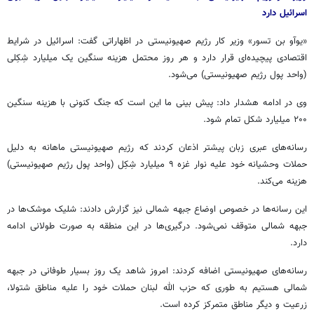
اسرائیل دارد
«
یوآو
بن
تسور
» وزیر کار رژیم صهیونیستی در اظهاراتی گفت: اسرائیل در شرایط
اقتصادی پیچیده‌ای قرار دارد و هر روز محتمل هزینه سنگین یک میلیارد شِکِلی
(واحد پول رژیم صهیونیستی) می‌شود.
وی در ادامه هشدار داد: پیش بینی ما این است که جنگ کنونی با هزینه سنگین
۲۰۰ میلیارد شکل تمام شود.
رسانه‌های عبری زبان
پیشتر
اذعان کردند که رژیم صهیونیستی ماهانه به دلیل
حملات وحشیانه خود علیه نوار غزه ۹ میلیارد شِکِل (واحد پول رژیم صهیونیستی)
هزینه می‌کند.
این رسانه‌ها در خصوص اوضاع جبهه شمالی نیز گزارش دادند: شلیک موشک‌ها در
جبهه شمالی متوقف نمی‌شود. درگیری‌ها در این منطقه به صورت طولانی ادامه
دارد.
رسانه‌های صهیونیستی اضافه کردند: امروز شاهد یک روز بسیار طوفانی در جبهه
شمالی هستیم به طوری که حزب الله لبنان حملات خود را علیه مناطق
شتولا
،
زرعیت
و دیگر مناطق متمرکز کرده است.