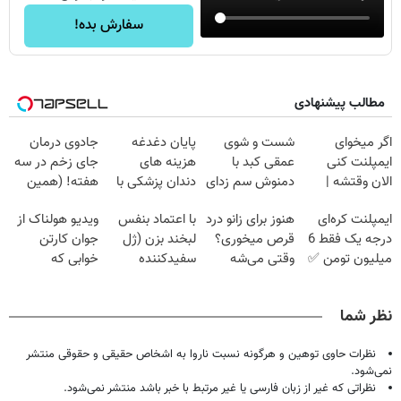
سفارش بده!
مطالب پیشنهادی
اگر میخوای
شست و شوی
پایان دغدغه
جادوی درمان
ایمپلنت کنی
عمقی کبد با
هزینه های
جای زخم در سه
الان وقتشه |
دمنوش سم زدای
دندان پزشکی با
هفته! (همین
فقط با ۲۵
گیاهی
پک سفید کننده
حالا رایگان
ایمپلنت کره‌ای
هنوز برای زانو درد
با اعتماد بنفس
ویدیو هولناک از
میلیون تومان!!!
خانگی
صحبت کنید)
درجه یک فقط 6
قرص میخوری؟
لبخند بزن (ژل
جوان کارتن
میلیون تومن ✅
وقتی می‌شه
سفیدکننده
خوابی که
بدون عمل
دندان40%تخفیف)
میلیاردر شد.
درمانش کرد؟؟؟؟
آموزش رایگان
نظر شما
نظرات حاوی توهین و هرگونه نسبت ناروا به اشخاص حقیقی و حقوقی منتشر
نمی‌شود.
نظراتی که غیر از زبان فارسی یا غیر مرتبط با خبر باشد منتشر نمی‌شود.