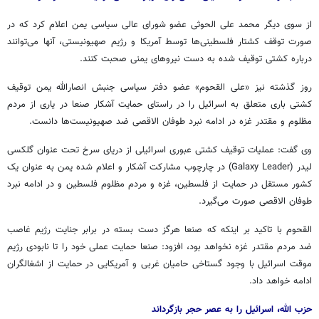
از سوی دیگر محمد علی الحوثی عضو شورای عالی سیاسی یمن اعلام کرد که در
صورت توقف کشتار فلسطینی‌ها توسط آمریکا و رژیم صهیونیستی، آنها می‌توانند
درباره کشتی توقیف شده به دست نیروهای یمنی صحبت کنند.
روز گذشته نیز «علی القحوم» عضو دفتر سیاسی جنبش انصارالله یمن توقیف
کشتی باری متعلق به اسرائیل را در راستای حمایت آشکار صنعا در یاری از مردم
مظلوم و مقتدر غزه در ادامه نبرد طوفان الاقصی ضد صهیونیست‌ها دانست.
وی گفت: عملیات توقیف کشتی عبوری اسرائیلی از دریای سرخ تحت عنوان گلکسی
لیدر (Galaxy Leader) در چارچوب مشارکت آشکار و اعلام شده یمن به عنوان یک
کشور مستقل در حمایت از فلسطین، غزه و مردم مظلوم فلسطین و در ادامه نبرد
طوفان الاقصی صورت می‌گیرد.
القحوم با تاکید بر اینکه که صنعا هرگز دست بسته در برابر جنایت رژیم غاصب
ضد مردم مقتدر غزه نخواهد بود، افزود: صنعا حمایت عملی خود را تا نابودی رژیم
موقت اسرائیل با وجود گستاخی حامیان غربی و آمریکایی در حمایت از اشغالگران
ادامه خواهد داد.
حزب الله، اسرائیل را به عصر حجر بازگرداند