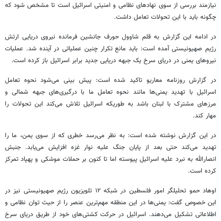
نیازمند بررسی از سوی نهادهای نظامی و امنیتی اسرائیل است تا مشخص شود که
چگونه باید با این تحولات تعامل داشت.
در ادامه این گزارش به قلم
شاوول
حورف
جانشین فرمانده نیروی دریایی ارتش
رژیم صهیونیستی آمده است: باید مانع تکرار چنین عملیاتی در آینده شد. عملیات
نیروهای یمنی در دریای سرخ یک جبهه دریایی جدید برابر اسرائیل باز کرده است.
در گزارش روزنامه
معاریو
تاکید شده است: پیش بینی می‌شود نحوه تعامل
اسرائیل با تهدید یمنی‌ها مانند نحوه تعامل ما با درگیری‌های جبهه شمالی و
مرزهای مشترک با لبنان باشد به
طوریکه
اسرائیل تلاش می‌کند این تحولات را
مهار کند.
در این گزارش نوشته شده است: به نظر می‌رسد خطری که از سوی یمن، ما را
تهدید می‌کند حتی بعد از پایان جنگ علیه نوار غزه افزایش می‌یابد. جنبش
انصارالله به نبرد علیه اسرائیل پیوسته اما تا کنون بر حملات موشکی و پهپاد تمرکز
کرده است.
اوهاد
حمو
تحلیلگر امور فلسطین در شبکه ۱۲ تلویزیون رژیم صهیونیستی نیز در
این خصوص گفت: یمنی‌ها در این منطقه مهم‌ترین عنصر را از حیث توان نظامی و
اطلاعاتی تشکیل می‌دهند. اسرائیل در حرکت کشتی‌های خود از طریق دریای سرخ