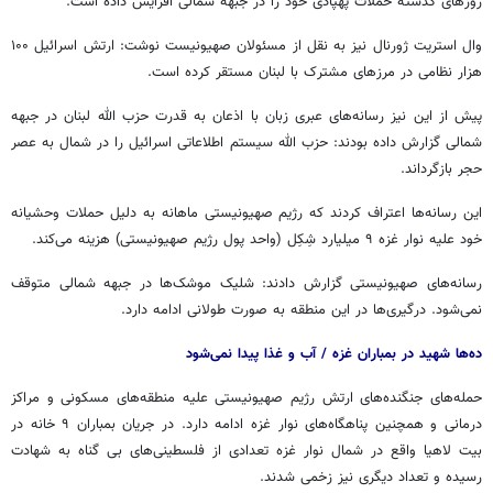
روزهای گذشته حملات
پهپادی
خود را در جبهه شمالی افزایش داده است.
وال
استریت
ژورنال نیز به نقل از مسئولان صهیونیست نوشت: ارتش اسرائیل ۱۰۰
هزار نظامی در مرزهای مشترک با لبنان مستقر کرده است.
پیش از این نیز رسانه‌های عبری زبان با اذعان به قدرت حزب الله لبنان در جبهه
شمالی گزارش داده بودند: حزب الله سیستم اطلاعاتی اسرائیل را در شمال به عصر
حجر بازگرداند.
این رسانه‌ها اعتراف کردند که رژیم صهیونیستی ماهانه به دلیل حملات وحشیانه
خود علیه نوار غزه ۹ میلیارد شِکِل (واحد پول رژیم صهیونیستی) هزینه می‌کند.
رسانه‌های صهیونیستی گزارش دادند: شلیک موشک‌ها در جبهه شمالی متوقف
نمی‌شود. درگیری‌ها در این منطقه به صورت طولانی ادامه دارد.
ده‌ها شهید در بمباران غزه / آب و غذا پیدا نمی‌شود
حمله‌های جنگنده‌های ارتش رژیم صهیونیستی علیه منطقه‌های مسکونی و مراکز
درمانی و همچنین پناهگاه‌های نوار غزه ادامه دارد. در جریان بمباران ۹ خانه در
بیت
لاهیا
واقع در شمال نوار غزه تعدادی از فلسطینی‌های بی گناه به شهادت
رسیده و تعداد دیگری نیز زخمی شدند.