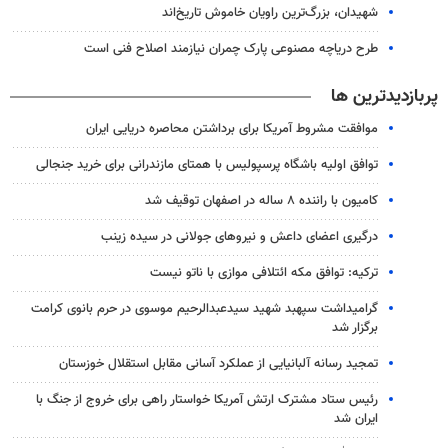
شهیدان، بزرگ‌ترین راویان خاموش تاریخ‌اند
طرح دریاچه مصنوعی پارک چمران نیازمند اصلاح فنی است
پربازدیدترین ها
موافقت مشروط آمریکا برای برداشتن محاصره دریایی ایران
توافق اولیه باشگاه پرسپولیس با همتای مازندرانی برای خرید جنجالی
کامیون با راننده ۸ ساله در اصفهان توقیف شد
درگیری اعضای داعش و نیروهای جولانی در سیده زینب
ترکیه: توافق مکه ائتلافی موازی با ناتو نیست
گرامیداشت سپهبد شهید سیدعبدالرحیم موسوی در حرم بانوی کرامت
برگزار شد
تمجید رسانه آلبانیایی از عملکرد آسانی مقابل استقلال خوزستان
رئیس ستاد مشترک ارتش آمریکا خواستار راهی برای خروج از جنگ با
ایران شد