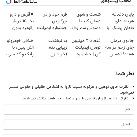
مطالب پیشنهادی
پایان دغدغه
شست و شوی
فرم خود را در
❌قرص‌ و دارو
هزینه های
عمقی کبد با
بزرگترین
نخور❌ درمان
دندان پزشکی با
دمنوش سم زدای
جشنواره ایمپلنت
زانودرد بدون
پک سفید کننده
گیاهی
تهران پر کنید ! |
قرص
جادوی درمان
فقط با ؟ میلیون
به لبخندت
خلافی خودروتو
خانگی
فقط ۲۵ میلیون
جای زخم در سه
تومان ایمپلنت
زیبایی بده!
الان ببین، با
هفته! (همین
کن | جشنواره
(خرید ژل
پلاک و کد ملی،
حالا رایگان
تموم نشه !!!
سفیدکننده
بدون نیاز به
صحبت کنید)
دندان
مراجعه حضوری
نظر شما
با40%تخفیف)
نظرات حاوی توهین و هرگونه نسبت ناروا به اشخاص حقیقی و حقوقی منتشر
نمی‌شود.
نظراتی که غیر از زبان فارسی یا غیر مرتبط با خبر باشد منتشر نمی‌شود.