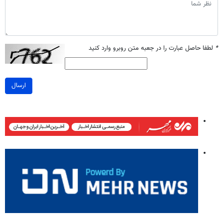
*
لطفا حاصل عبارت را در جعبه متن روبرو وارد کنید
ارسال