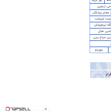
کت
تور کربلا
حی اربعین
معتبر پزشکان
مت ایمپلنت
اه تیزهوشان
شین هتل
رین جراح بینی
مهرینو