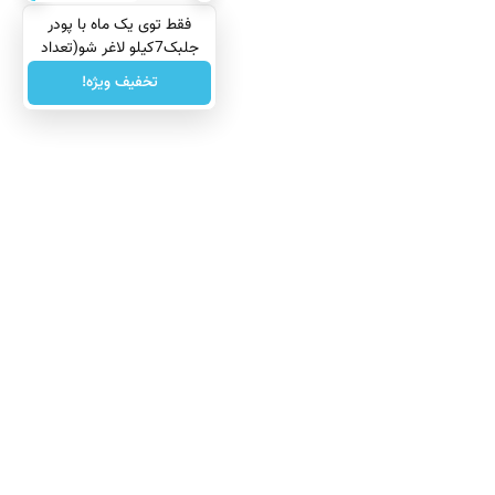
فقط توی یک ماه با پودر
جلبک7کیلو لاغر شو(تعداد
محدود)
تخفیف ویژه!