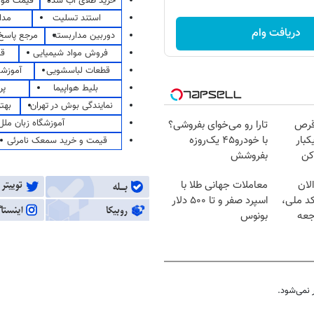
خرید طلای آب شده
قیمت مو
استند تسلیت
مدا
دریافت وام
دوربین مداربسته
مرجع پاسخ 
فروش مواد شیمیایی
قی
قطعات لباسشویی
آموزشگ
بلیط هواپیما
پر
نمایندگی بوش در تهران
بهت
آموزشگاه زبان ملل
قرص
تارا رو می‌خوای بفروشی؟
کبار
با خودرو۴۵ یک‌روزه
قیمت و خرید سمعک نامرئی
کن
بفروشش
لان
معاملات جهانی طلا با
کد ملی،
اسپرد صفر و تا ۵۰۰ دلار
جعه
بونوس
نمی‌شود.