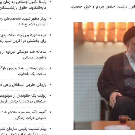
پاسخ تأمین‌اجتماعی به زمان پ
 ابراز داشت: حضور مردم و
خیل
جمعیت
مابه‌التفاوت حقوق بازنشستگان
پیکر مطهر شهید «محمدعلی رحیم
اورامان تشییع شد
«زنده‌شور» و روایت نجات پنج 
برای بخشش در آخرین شب زند
سامانه ضد موشکی لیزری؛ از ب
واقعیت میدانی
مازیار لرستانی به تلویزیون با
ساخت یک تله‌فیلم
بازیکن خارجی استقلال راهی فو
روایت یک حقوقدان از موتورسوا
استقلال در تردد یا چالش فرهن
آلبوم «آسیمه سر» منتشر شد؛
شنیدن حرکتِ زندگی
پیام تسلیت رئیس سازمان تبلی
درپی درگذشت اندیشمند مازندر