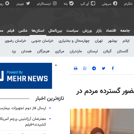
تلگرام
سروش
آی گپ
بله
اینستاگرام
توییتر
روبی
جامعه
اقتصاد
بازار
ورزش
سیاست
بین‌الملل
استان‌ها
عکس
فیلم
مج
ایلام
بوشهر
تهران
چهارمحال و بختیاری
خراسان جنوبی
خراسان رضوی
گلستان
گیلان
لرستان
مازندران
مرکزی
هرمزگان
همدان
یزد
ضور گسترده مردم در
تازه‌ترین اخبار
ارسال فاز دوم تجهیزات بیمارست
معترضان آرژانتینی پرچم آمریکا ر
کشیدند+فیلم