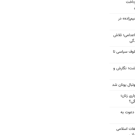
رداخت
‌زاده» در
اعدامی؛ تلاش
گی
لوف سیاسی تا
زگشت؛ نگارش و
تبال یونان شد
ری زنان؛
گی؟
 دعوت به
غات اسلامی
انی