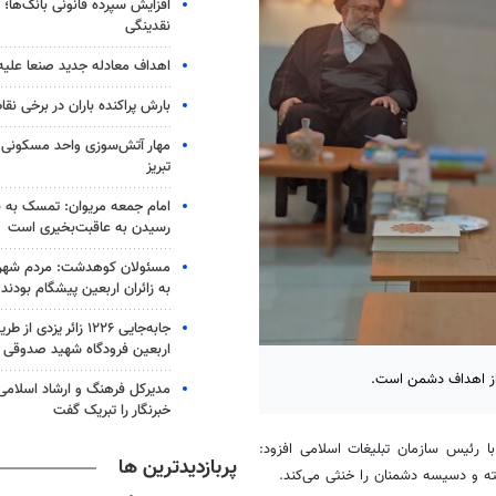
افزایش سپرده قانونی بانک‌ها؛ ت
نقدینگی
اهداف معادله جدید صنعا علیه
بارش پراکنده باران در برخی نقا
مهار آتش‌سوزی واحد مسکونی 
تبریز
امام جمعه مریوان: تمسک به ق
رسیدن به عاقبت‌بخیری است
مسئولان کوهدشت: مردم شهر
به زائران اربعین پیشگام بودند
جابه‌جایی ۱۲۲۶ زائر یزدی
اربعین فرودگاه شهید صدوقی
 از اهداف دشمن است.
مدیرکل فرهنگ و ارشاد اسلامی 
خبرنگار را تبریک گفت
ا رئیس سازمان تبلیغات اسلامی افزود:
پربازدیدترین ها
 و دسیسه دشمنان را خنثی می‌کند.