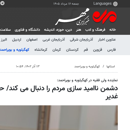
جمعه ۱۶ مرداد ۱۴۰۵
خانه
فرهنگ و ادب
هنر
دين، حوزه، انديشه
دانشگاه و فناوری
سلامت
عناوین اخبار
آذربایجان شرقی
آذربایجان غربی
اصفهان
اردبیل
البرز
فارس
قزوین
قم
کردستان
کرمان
کرمانشاه
کهگیلویه و بویراحمد
استانها
کهگیلویه و بویراحمد
۱۳ آذر ۱۴۰۲، ۱۰:۵۴
نماینده ولی فقیه در کهگیلویه و بویراحمد:
دشمن ناامید سازی مردم را دنبال می کند/ ح
غدیر