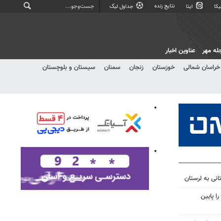
نتایج زنده
کا
ایتا
جداول لیگ
له مهر
عناوین اخبار
خراسان شمالی
خوزستان
زنجان
سمنان
سیستان و بلوچستان
انی به لرستان
ا پایین