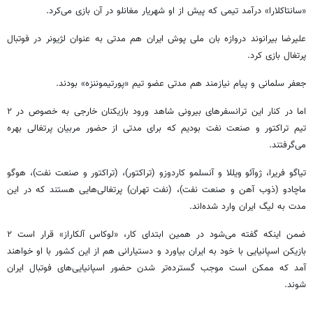
«سانتاکلارا» درآمد تیمی که پیش از او شهریار مغانلو در آن بازی می‌کرد.
علیرضا بیرانوند دروازه بان ملی پوش ایران هم مدتی به عنوان لژیونر در فوتبال
پرتغال بازی کرد.
جعفر سلمانی و پیام نیازمند هم مدتی عضو تیم «پورتیموننزه» بودند.
اما در کنار این ترانسفرهای بیرونی شاهد ورود بازیکنان خارجی به خصوص در ۲
تیم تراکتور و صنعت نفت بودیم که برای مدتی از حضور مربیان پرتغالی بهره
می‌گرفتند.
تیاگو فریرا، ژوآئو ویللا و آنسلمو کاردوزو (تراکتور)، (تراکتور و صنعت نفت)، هوگو
ماچادو (ذوب آهن و صنعت نفت)، (نفت تهران) پرتغالی‌هایی هستند که در این
مدت به لیگ ایران وارد شده‌اند.
ضمن اینکه گفته می‌شود در همین ابتدای کار، «لوکاس آلکاراز» قرار است ۲
بازیکن اسپانیایی با خود به ایران بیاورد و دستیارانی هم از این کشور با او خواهند
آمد که ممکن است موجب گسترده‌تر شدن حضور اسپانیایی‌های فوتبال ایران
شوند.