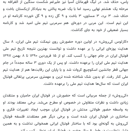
پاس، حذف شد. در لیگ قهرمانان آسیا نیز علیرغم شکست سنگین از الغرافه به
مرحله یک هشتم نهایی رسید اما با یک ضربه پنالتی به بنیادکار ازبکستان باخت و
حذف شد. ۳ برد، ۳ مساوی، ۳ باخت و ۹ گل زده و ۹ گل خورده کارنامه او در
این تیم است. این مربی در دوره‌ای هم سرمربی تیم ملی امید شد و کارنامه
بسیار ضعیفی از خود به جای گذاشت.
«کارلوس کی‌روش» در اولین دوره حضورش روی نیمکت تیم ملی ایران، ۸ سال
هدایت یوزه‌ای ایرانی را بر عهده داشت و توانست بهترین نتیجه تاریخ تیم ملی
فوتبال ایران در جام جهانی را کسب کند. او از ۱۵ فروردین ۱۳۹۰ تا ۸ بهمن ۱۳۹۷
هدایت تیم ملی ایران را برعهده داشت. او پس از یک دوری ۳ ساله مجدداً در جام
جهانی قطر جانشین اسکوچیچ کروات شد و با پایان این رقابت‌ها هم از هدایت تیم
ملی کنار رفت. او بدون شک شناخته شده ترین و مهمتری سرمربی پرتغالی فوتبال
ایران است که سال‌ها هدایت تیم ملی را برعهده داشت.
«کی‌روش» از جمله مربیانی است که حضورش در فوتبال ایران حامیان و منتقدان
زیادی داشت و نظرات متفاوتی در خصوص او مطرح می‌شد. برخی معتقد بودند او
به واسطه حضور طولانی مدتش در فوتبال ایران موجب ایجاد تغییرات فکری و
ساختاری در فوتبال ایران شده است و برخی دیگر هم معتقدند فلسفه فوتبال
کی‌روش به گونه‌ای بود که با ساختار فوتبال ایرانی همخوانی نداشت و به همین
دلیل نتوانست در طول ۸ سال حضور در فوتبال ایران عنوانی کسب کند.