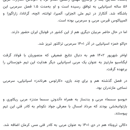
۵۶ ساله اسپانیایی به توافق رسیده است و او به‌مدت ۱.۵ فصل سرمربی این
باشگاه شد. آلکاراز در تیم ملی الجزایر، آلمیرا، لوانته، الچه، گرانادا، زاراگوزا و
المپیاکوس قبرس مربی و سرمربی بوده است.
اما در حال حاضر مربیان دیگری هم از این کشور در فوتبال ایران حضور دارند.
«پاکو خمز» اسپانیایی در آذر ۱۴۰۱ سرمربی تراکتور تبریز شد.
اواخر شهریور ۱۴۰۲ هم به دنبال نتایج ضعیفی که منصوریان با فولاد گرفت
ایگناسیو مارتینز به عنوان یک مربی اسپانیایی دیگر هدایت این تیم خوزستانی را
برعهده گرفت.
در فصل گذشته هم و برای چند بازی، «کارلوس هرناندز» اسپانیایی، سرمربی
نساجی مازندران بود.
«یوسو سسما» مربی و بدنساز به همراه «آندونی سسما مندز» مربی ریکاوری و
بازتوانبخشی بودند که مرداد امسال با معرفی جواد نکونام به کادر فنی این تیم
پیوستند.
«کالی تروبئا» هم در دی ۱۴۰۱ به عنوان مربی به کادر فنی مس کرمان اضافه شد.