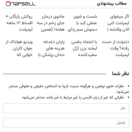
مطالب پیشنهادی
اگر میخوای
شست و شوی
جادوی درمان
روکش رایگان +
ایمپلنت کنی
عمقی کبد با
جای زخم در سه
اقساط ۱۲ ماهه
الان وقتشه |
دمنوش سم زدای
هفته! (همین
ایمپلنت
فقط با ۲۵
گیاهی
حالا رایگان
دندونت از دست
با اعتماد بنفس
پایان دغدغه
ویدیو هولناک از
میلیون تومان!!!
صحبت کنید)
رفته؟ وقت
لبخند بزن (ژل
هزینه های
جوان کارتن
ایمپلنت
سفیدکننده
دندان پزشکی با
خوابی که
دیجیتاله
دندان40%تخفیف)
پک سفید کننده
میلیاردر شد.
خانگی
آموزش رایگان
نظر شما
نظرات حاوی توهین و هرگونه نسبت ناروا به اشخاص حقیقی و حقوقی منتشر
نمی‌شود.
نظراتی که غیر از زبان فارسی یا غیر مرتبط با خبر باشد منتشر نمی‌شود.