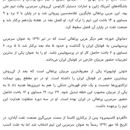
باشگاه‌های آمریکا، ژاپن و امارات دستیار کارلوس کی‌روش سرمربی وقت تیم ملی
بود. این مربی پرتغالی جایگزین غلامحسین پیروانی شد و در پایان با ۷ برد و ۹
مساوی و ۱۴ باخت این تیم را ترک کرد. او فصل بعد در هفته یازدهم برکنار شد و
صنعت نفت در پایان آن فصل سقوط کرد.
«مانوئل خوزه» هم دیگر مربی پرتغالی است که در تیر ۱۳۹۱ به عنوان سرمربی
پرسپولیس به فوتبال ایران پا گذاشت و حدود ۵ ماه بعد برکنار شد تا ۵ برد، ۶
مساوی و ۶ باخت حاصل کار او در پرسپولیس باشد. او را به عنوان یکی از بدترین
تجربیات حضور مربیان خارجی در فوتبال ایران می‌دانند.
«تونی اولیویرا» یکی از معروف‌ترین مربیان پرتغالی است که بعد از کی‌روش
بیشترین حضور در فوتبال ایران را داشته است. او در دو مقطع روی نیمکت
تراکتوری‌ها نشست و یک جام قهرمانی حذفی را هم به تبریزی‌ها هدیه داد تا به
یکی از مربیان محبوب این خطه تبدیل شود. ۲۹ برد، ۱۹ مساوی و ۱۲ باخت حاصل
حضور سرمربی پرتغالی در ایران بوده است. او در سه دوره متفاوت هدایت این
تیم را برعهده داشت.
«آلفردو کاسیمیرو» پس از برکناری کاستا از سمت مربی‌گری صنعت نفت آبادان، در
تاریخ ۱۵ مهر ۱۳۹۱ رسماً به عنوان سرمربی این تیم انتخاب شد اما به علت کسب