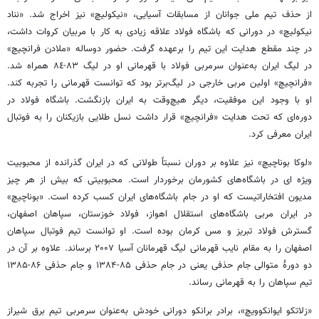
از حذف تیم ملی جوانان از مسابقات آسیایی، «نیکولیچ» نیز اخراج شد. «نناد
نیکولیچ» در دورانی که باشگاه فولاد علاقه زیادی به کار با مربیان کروات داشت،
در چند مقطع هدایت این تیم را برعهده گرفت. حضور دوساله «ملادن فرانچیچ»
در لیگ ایران به‌عنوان سرمربی فولاد با قهرمانی او در لیگ ٨٣-٨٤ همراه شد.
«فرانچیچ» اولین مربی خارجی در لیگ‌برتر بود که توانست قهرمانی را تجربه کند.
او با وجود این موفقیت، دیگر هیچ‌وقت به ایران بازنگشت. باشگاه فولاد در
دوره‌ای که تحت هدایت
«فرانچیچ»
قرار داشت نسل طلایی بازیکنان را به فوتبال
ایران معرفی کرد.
«لوکا بوناچیچ» نیز علاوه بر دوران نسبتاً طولانی که در ایران گذرانده از محبوبیت
ویژه ای در باشگاه‌های کشورمان برخوردار است. محبوبیتی که بیش از هر چیز
مدیون افتخاراتیست که او در جام باشگاه‌های ایران کسب کرده است. «بوناچیچ»
در ایران مربی باشگاه‌های استقلال اهواز، فولاد خوزستان، سپاهان اصفهان،
گسترش فولاد تبریز و مس کرمان بوده است. او توانست تیم فوتبال سپاهان
اصفهان را به مقام نایب قهرمانی لیگ قهرمانان آسیا ۲۰۰۷ برساند. علاوه بر آن در
دو دورهٔ متوالی جام حذفی یعنی در جام حذفی ۸۵-۱۳۸۴ و جام حذفی ۸۶-۱۳۸۵
تیم سپاهان را به قهرمانی رساند.
«زلاتکو ایوانکوویچ»، برادر برانکو دورانی خودش به‌عنوان سرمربی تیم برق شیراز