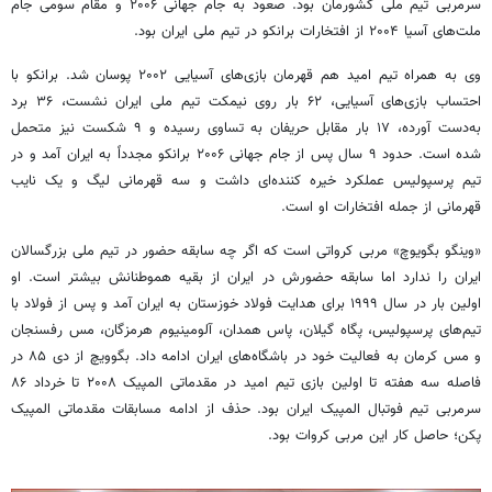
سرمربی تیم ملی کشورمان بود. صعود به جام جهانی ۲۰۰۶ و مقام سومی جام
ملت‌های آسیا ۲۰۰۴ از افتخارات برانکو در تیم ملی ایران بود.
وی به همراه تیم امید هم قهرمان بازی‌های آسیایی ۲۰۰۲ پوسان شد. برانکو با
احتساب بازی‌های آسیایی، ۶۲ بار روی نیمکت تیم ملی ایران نشست، ۳۶ برد
به‌دست آورده، ۱۷ بار مقابل حریفان به تساوی رسیده و ۹ شکست نیز متحمل
شده است. حدود ۹ سال پس از جام جهانی ۲۰۰۶ برانکو مجدداً به ایران آمد و در
تیم پرسپولیس عملکرد خیره کننده‌ای داشت و سه قهرمانی لیگ و یک نایب
قهرمانی از جمله افتخارات او است.
«وینگو بگویوچ» مربی کرواتی است که اگر چه سابقه حضور در تیم ملی بزرگسالان
ایران را ندارد اما سابقه حضورش در ایران از بقیه هموطنانش بیشتر است. او
اولین بار در سال ۱۹۹۹ برای هدایت فولاد خوزستان به ایران آمد و پس از فولاد با
تیم‌های پرسپولیس، پگاه گیلان، پاس همدان، آلومینیوم هرمزگان، مس رفسنجان
و مس کرمان به فعالیت خود در باشگاه‌های ایران ادامه داد. بگوویچ از دی ۸۵ در
فاصله سه هفته تا اولین بازی تیم امید در مقدماتی المپیک ۲۰۰۸ تا خرداد ۸۶
سرمربی تیم فوتبال المپیک ایران بود. حذف از ادامه مسابقات مقدماتی المپیک
پکن؛ حاصل کار این مربی کروات بود.