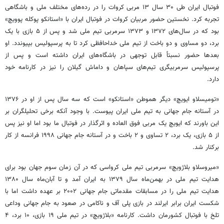
فوتبال ایران طی ۳۰ سال ۱۳ مربی کروات را در رده‌های مختلف ملی و باشگاهی
تجربه کرد. نخستین حضور مربیان کروات در فوتبال ایران با «استانکو پوکله پوویچ»
بود که در سال‌های ۱۳۷۲ و ۱۳۷۳ سرمربی تیم ملی شد و پس از ۵ بازی با یک
برد، دو مساوی و دو باخت از تیم ملی خداحافظی کرد تا به پرسپولیس بپیوندد. او
بعدها حضور نسبتاً قابل توجهی در باشگاه‌های ایران داشته است و پس از
پرسپولیس سرمربیگری تیم‌های سپاهان و داماش گیلان را نیز در کارنامه خود
دارد.
«تومیسلاو ایویچ» دیگر هموطن «استانکو» است که سه سال پس از او در ۱۳۷۶
در آستانه جام جهانی به تیم ملی ایران پیوست. با وجود آنکه برخی تحلیلگران بر
این باورند که ایویچ یک مربی فوق العاده و اثرگذار در فوتبال ما بود اما او نیز پس
از ۵ بازی، یک برد، ۲ تساوی و ۲ باخت و در آستانه جام جهانی ۱۹۹۸ فرانسه از کار
برکنار شد.
«میروسلاو بلاژویچ» سرمربی تیم ملی کرواسی که در آن زمان سوم جهان بود برای
هدایت تیم ملی در بهمن‌ماه سال ۱۳۷۹ به ایران آمد و تا آبان‌ماه سال ۱۳۸۰
هدایت تیم ملی را در مسابقات مقدماتی جام جهانی ۲۰۰۲ بر عهده داشت اما با
شکست ایران برابر ایرلند در بازی پلی آف و ناکامی در صعود به جام جهانی وداعی
تلخ با فوتبال کشورمان داشت. کارنامه «بلاژویچ» در تیم ملی ۱۹ بازی، ۱۰ برد، ۴