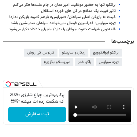
برانکو: تنها به حضور موفقیت آمیز عمان در جام ملت‌ها فکر می‌کنم
تاثیر غیبت یک مدافع در گل های خورده استقلال
غیبت ۱۰ بازیکن اصلی سپاهان/ «مورایس» بازهم کمبود بازیکن ندارد!
ژوزه مورایس: فدراسیون فوتبال نمی‌خواهد سپاهان صدرنشین باشد
قلعه‌نویی شهامت دعوت جوانان را ندارد/ ماجرای خداداد تکرار می‌شود
برچسب‌ها
برانکو ایوانکوویچ
ریکاردو ساپینتو
کارلوس کی روش
ژوزه مورایس
پاکو خمز
میروسلاو بلاژویچ
پرکاربردترین چراغ شارژی 2026
که شگفت زده ات میکنه 💡😍
ثبت سفارش