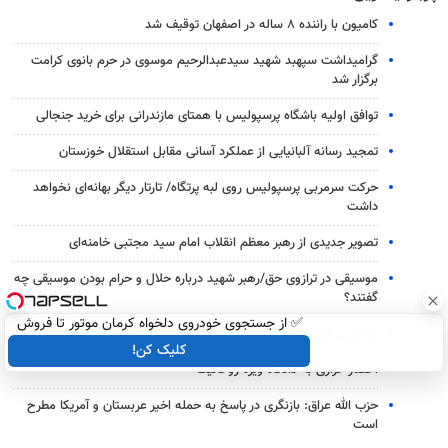
کامیون با راننده ۸ ساله در اصفهان توقیف شد
گرامیداشت سپهبد شهید سیدعبدالرحیم موسوی در حرم بانوی کرامت
برگزار شد
توافق اولیه باشگاه پرسپولیس با همتای مازندرانی برای خرید جنجالی
تمجید رسانه آلبانیایی از عملکرد آسانی مقابل استقلال خوزستان
حرکت سرمربی پرسپولیس روی لبه پرتگاه/ تارتار دیگر بهانه‌ای نخواهد
داشت
تصویر جدیدی از رهبر معظم انقلاب امام سید مجتبی خامنه‌ای
موسیقی در ترازوی حق/رهبر شهید درباره حلال و حرام بودن موسیقی چه
گفتند؟
✅ از جستجوی خودروی دلخواه کرمان موتور تا فروش
عراقچی: توافق با عمان نزدیک است/ تکذیب سهم ۱۱ درصدی ایران از خزر
ساده، بی واسطه و مستقیم
کلیک کن!
احضار خرازی به دادگاه ویژه روحانیت
حزب الله عراق: بازنگری در پاسخ به حمله اخیر عربستان و آمریکا مطرح
است