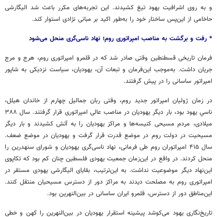
و به روی اشرافیت یهود تیغ کشیدند. این تجربه‌های مکرر باعث شد الیگارشی
حاخامی از این‌پس ساختار خود را به‌طور اکید بر مبانی نژادی استوار کند.
* رفت و برگشت به مناصب امپراتوری روم؛ نهاد ناسی‌گری منحل می‌شود
فرمان تاریخی قسطنطین وقتی صادر شد که در قلمرو امپراتوری روم، هرج و مرج
جریان داشت. به‌موجب این‌فرمان و تبعات آن، یهودیان، سیاست نزدیکی به شاپور
امپراتور ساسانی را در پیش گرفتند.
در زمان ژولیان امپراتور جدید روم، وقتی ربان جمالیل چهارم از خاندان هیلل،
ناسیِ یهود بود، بار دیگر یهودیان در مناصب عالی امپراتوری قرار گرفتند. سال ۳۸۸
میلادی، مردم مسیحی کنیسه‌ها و مراکز یهودیان را به آتش کشیدند و بار دیگر
مسیحیت در دولت روم در موضع قدرت قرار گرفت و یهودیان در موضع ضعف.
سال ۴۱۵ امپراتوران روم طی فرمانی، نهاد ناسی‌گری یهودیان و شورای سنهدرین را
منحل کردند. در واقع در این‌زمان جمعیت یهودی فلسطین چنان کم بود که تکاپوی
این‌نهاد دیگر موضوعیت نداشت. به این‌ترتیب، بقایای الیگارشی یهودی مستقر در
امپراتوری روم به مصلحت دیدند به مراکز دور از دسترس مسیحیان منتقل کنند.
این‌مناطق دور از دسترس، قلمرو ایران ساسانی در بین‌النهرین بود.
تاریخ‌نگاری یهود می‌کوشد پیشینه استقرار یهودیان در بین‌النهرین را کهن و خطی