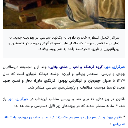
سرآغاز تبدیل اسطوره خاندان داوود به یک‌نهاد سیاسی در یهودیت جدید، به
زمان یهودا ناسی میرسد که خاندان‌های عضو الیگارشی یهودی در فلسطین و
بین‌النهرین از طریق شجره‌نامه واحد به هم پیوند یافتند.
خبرگزاری مهر
،
گروه فرهنگ و ادب _ صادق وفایی:
جلد اول مجموعه «زرسالاران
یهودی و پارسی، استعمار بریتانیا و ایران» نوشته عبدالله شهبازی است که سال
۱۳۷۷ با عنوان
«یهودیان و الیگارشی یهودی؛ غارتگری ماوراء بحار و تمدن جدید
غرب»
توسط موسسه مطالعات و پژوهش‌های سیاسی منتشر شد.
تاکنون در پرونده‌ای که برای نقد و بررسی مطالب این‌کتاب در
خبرگزاری مهر
باز
شد، ۴ مقاله منتشر شدند که در پیوندهای زیر قابل دسترسی و مطالعه‌اند؛
*
«
قوم یهود و بنی‌اسراییل دو مفهوم متمایزند / داود و سلیمان یهودی، پادشاه‌اند
نه پیامبر!
»