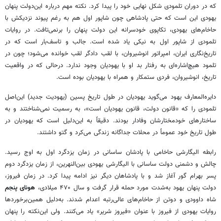
که در دوران تلمودی شکل نهایی خود را پیدا کرد. نکته مهم درباره این‌دولت پنهان
یهودی این است که حتی پادشاهی چون شاپور اول هم به رغم پیوند نزدیکش با
حاخام‌های یهودی، تکاپوی خودسرانه این دولت پنهان را برنمی‌تافت. در روایات
تلمودی از شاپور اول به نیکی یاد شده است. جالب و تاسف‌بار است که در
تاریخ‌نگاری ایران، امپراتور انوشیروان، با لقب دادگر لقب خوانده می‌شود؛ چون در
تلمود هیچ‌اشاره‌ای به رفتار بد او با یهودیان وجود ندارد. درحالی که در واقعیت
تاریخ، انوشیروان، فردی ستمکار و همراه با یهودیان بوده است.
دایره‌المعارف یهود می‌گوید یهودیان در طول تاریخ پسین (یهودیت جدید) این‌اصل
تلمودی را که «قانون دولت، قانون یهودیان است»، به رسمیت نمی‌شناختند و به
ساختارهای خودمختارشان وفادار بودند. دقیقاً به این‌دلیل است که یهودیان در
طول تاریخ خود عموماً در محلات جداگانه زندگی می‌کرد و گتو داشتند.
رابطه الیگارشی حاخامی با پادشان ساسانی در زمان یزدگرد اول به اوج رسید.
چالش و دشمنی دولت ساسانی با الیگارشی یهودی بین‌النهرین، از زمان یزدگرد دوم
پسر بهرام گور آغاز شد و با پادشاهان دیگر نیز ادامه پیدا کرد. در زمان فیروز،
دولت پنهان یهود به‌شدت مورد حمله قرار گرفت و سال ۴۷۰ میلادی،
هونای پنجم
شاه داوودی و دوتن از حاخام‌های عالی‌رتبه اعدام شدند. به‌دلیل همین‌برخوردها
روایات یهودی از فیروز با عنوان «فیروز شریر» یاد می‌کنند. ولی این‌نکته را پنهان