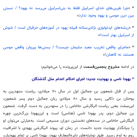
*
«
چرا نفرین‌های خدای اسراییل فقط به بنی‌اسراییل می‌رسد نه یهود؟ / نسبتی
بین دین موسی و یهود وجود ندارد
»
*
«
ریشه‌های ایدئولوژی نژادپرستانه قبیله یهود در آموزه‌های حزقیال است / شوش
از اسراییل بهتر است!
»
*
«
ماجرای واقعی تخریب معبد سلیمان چیست؟ / یسنی‌ها پیروان واقعی موسی
هستند نه کاهنان!
»
در ادامه
مشروح پنجمین‌قسمت
از این‌پرونده را می‌خوانیم؛
* یهودا ناسی و یهودیت جدید؛ اجرای احکام اعدام مثل گذشتگان
پس از قتل شمعون بن جمالیلِ اول در سال ۷۰ میلادی، ریاست سنهدرین به
یوحنان بن ذکایی رسید و سال ۸۰ میلادی ربان جمالیل دوم پسر شمعون،
این‌سِمَت یعنی ریاست الیگارشی حاخامی را در سنهدرین به دست گرفت. شمعون
بن جمالیل دوم، پدر یهودا ناسی (هناسی) است و این‌یهودا بزرگ‌ترین چهره
الیگارشی حاخامی در سده‌های نخستین دوران مسیحی است. به‌عبارتی می‌توان او
را بنیانگذار یهودیت جدید دانست. در زمان او، پیوند الیگارشی یهودی با اشرافیت
روم به اوج رسید. طبق نوشته‌های دایره‌المعارف یهود، یهودا ناسی بر تمام یهودیان،