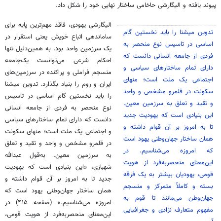
پیوند یافته و الیگارشی حاخامی ساختار نهایی خود را شکل داد.
الیگارشی یهودی، فاقد مهم‌ترین پایه برای
تدوین میشنا را باید نخستین گام
ساماندهی اتباع خویش یعنی استقرار در
اساسی در تاسیس نوع منحصر به
یک سرزمین واحد بود. به همین‌دلیل تنها
فردی از جامعه انسانی دانست که
احکام شرعی می‌توانست یک‌جامعه
دارای تمام ساختارهای سیاسی و
منسجم فراملی و پراکنده در سرزمین‌های
اجتماعی یک ملت است؛ منهای
ایران و روم را بنیاد بگذارد. تدوین میشنا
سکونت در قلمرو مشخص و واحد
را باید نخستین گام اساسی در تاسیس
و تقید و تعلق به سرزمین معین.
نوع منحصر به فردی از جامعه انسانی
این بنیادی است که یهودیت جدید
دانست که دارای تمام ساختارهای سیاسی
تا به امروز بر آن قوام داشته و
و اجتماعی یک ملت است؛ منهای سکونت
همان ساختار جهان‌وطنی یهود است
در قلمرو مشخص و واحد و تقید و تعلق
که امروزه می‌شناسیم. در
به سرزمین معین. به‌قول عبدالله
این‌معنای منحصربه‌فرد از هویت
شهبازی، «این بنیادی است که یهودیت
قومی، یهودیان بیشتر به یک فرقه
جدید تا به امروز بر آن قوام داشته و
بسته و کاملاً متمرکز و منسجم
همان ساختار جهان‌وطنی یهود است که
جهان‌وطن می‌مانند تا قوم به
امروزه می‌شناسیم.» (صفحه ۴۱۵) در
مفهوم متعارف نژادی و جغرافیایی
این‌معنای منحصربه‌فرد از هویت قومی،