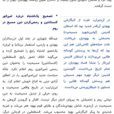
پیدا کرد و شاهان داوودی بدون تبعیت از خاندان هیلل ریاست یهودیان جهان را به
دست گرفتند.
* تصحیح یک‌اشتباه درباره امپراتور
در آن‌دوران، نفرت از الیگارشی
کنستانتین و رسمی‌کردن دین مسیح در
یهودی آن‌قدر شدید بود که استفان
روم
قدیس (اولین‌شهید مسیحیت)
به‌سختی به یهودیان می‌تاخت.
عبدالله شهبازی در جلد اول «زرسالاران
علت حمله‌های کلامی‌اش هم این
یهودی و پارسی، استعمار بریتانیا و ایران»
بود که آن‌ها به پرستش گوساله
یک‌تصور اشتباه رایج را تصحیح کرده و
طلایی می‌پردازند و استفان قدیس
می‌گوید خلاف تصور رایج، قسطنطین
این‌کار را منشا فساد یهودیان در
(کنستانتین) مسیحیت را به‌عنوان دین
تمام تاریخ می‌دانست. آگوستین
رسمی امپراتوری روم اعلام نکرد. بلکه
قدیس دیگر چهره مهم مسیحی
سیاست جدید این‌امپراتوری را، در اعطای
هم پرستش گوساله طلایی را
آزادی دینی به اتباع خویش اعلام کرد. به
مساوی با شیطان‌پرستی می‌دانست
این‌ترتیب در تاریخ واقعی مسیحیت و
روم، حرفی از تبدیل مسیحیت به دین
دولتی روم و تحمیلش به پیروان ادیان دیگر نیست. اقبال و گرویدن گروهی به
مسیحیت در آن‌دوره، شامل یهودی‌شدگان و بقایای قوم یهود هم می‌شد و ضربه
شدیدی به پیکر الیگارشی یهود محسوب می‌شد. قسطنطین در فرمانی دیگر،