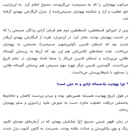
سرکوب یهودیانی را که به مسیحیت می‌گرویدند، ممنوع اعلام کرد. به این‌ترتیب
حق تعقیب و آزار و شکنجه یهودیان مسیحی‌شده از سران الیگارشی یهودی گرفته
شد.
پس از امپراتور قسطنطین، قسطنطین دوم هم فرمان آزادی بردگان مسیحی را که
در خدمت یهودیان بودند، صادر کرد. در آن‌دوران، نفرت از الیگارشی یهودی آن‌قدر
شدید بود که استفان قدیس (اولین‌شهید مسیحیت) به‌سختی به یهودیان
می‌تاخت. علت حمله‌های کلامی‌اش هم این بود که آن‌ها به پرستش گوساله
طلایی می‌پردازند و استفان قدیس این‌کار را منشا فساد یهودیان در تمام تاریخ
می‌دانست. آگوستین قدیس دیگر چهره مهم مسیحی هم پرستش گوساله طلایی
را مساوی با شیطان‌پرستی می‌دانست.
* چرا یهودیت یک‌مساله نژادی و نه دینی است!
در طول تاریخ یهودیت همیشه همین‌طور بوده و مردم زیردست کاهنان و حاخام‌ها
به‌محض دریافت حقیقت ماجرا، دست به شورش علیه زراندوزی و ستم یهودیان
زده‌اند.
در زمان ظهور عیسی مسیح (ع) نوکشیان یهودی که در آرمان‌های موسای کلیم،
رنگ و بوی یکتاپرستی و عدالت یافته بودند، به‌سرعت به کانون آشوب بدل شدند