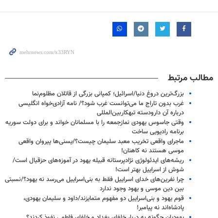
مطالب مرتبط
بزرگ‌ترین دروغ دنیا/اسرائیل؛ کمپانی بزرگی از قاتلان مظلوم‌نما
غرب بدون تاراج ما می‌توانست غرب شود؟/ نامه‌ آزادی‌خواه انگلیسی
درباره آن دارودسته تبهکاربین‌المللی
وقتی جاسوس یهودی نمازجمعه را با مسلمانان خواند و برای دولت سوریه
برنامه رادیویی ساخت
ماجرای واقعی تخریب معبد سلیمان چیست؟/یسنی‌ها پیروان واقعی
موسی هستند نه کاهنان!
ریشه‌های ایدئولوژی نژادپرستانه قبیله یهود در آموزه‌های حزقیال است/
شوش از اسراییل بهتر است!
چرا نفرین‌های خدای اسراییل فقط به بنی‌اسراییل می‌رسد نه یهود؟/نسبتی
بین دین موسی و یهود وجود ندارد
قوم یهود و بنی‌اسراییل دو مفهوم متمایزند/داود و سلیمان یهودی،
پادشاه‌اند نه پیامبر!
یهودیان چگونه به دربار خلفای بغداد و خلفای فاطمی نفوذ کردند؟