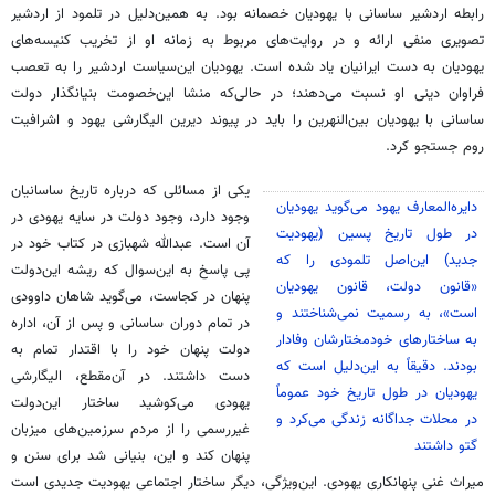
رابطه اردشیر ساسانی با یهودیان خصمانه بود. به همین‌دلیل در تلمود از اردشیر
تصویری منفی ارائه و در روایت‌های مربوط به زمانه او از تخریب کنیسه‌های
یهودیان به دست ایرانیان یاد شده است. یهودیان این‌سیاست اردشیر را به تعصب
فراوان دینی او نسبت می‌دهند؛ در حالی‌که منشا این‌خصومت بنیانگذار دولت
ساسانی با یهودیان بین‌النهرین را باید در پیوند دیرین الیگارشی یهود و اشرافیت
روم جستجو کرد.
یکی از مسائلی که درباره تاریخ ساسانیان
دایره‌المعارف یهود می‌گوید یهودیان
وجود دارد، وجود دولت در سایه یهودی در
در طول تاریخ پسین (یهودیت
آن است. عبدالله شهبازی در کتاب خود در
جدید) این‌اصل تلمودی را که
پی پاسخ به این‌سوال که ریشه این‌دولت
«قانون دولت، قانون یهودیان
پنهان در کجاست، می‌گوید شاهان داوودی
است»، به رسمیت نمی‌شناختند و
در تمام دوران ساسانی و پس از آن، اداره
به ساختارهای خودمختارشان وفادار
دولت پنهان خود را با اقتدار تمام به
بودند. دقیقاً به این‌دلیل است که
دست داشتند. در آن‌مقطع، الیگارشی
یهودیان در طول تاریخ خود عموماً
یهودی می‌کوشید ساختار این‌دولت
در محلات جداگانه زندگی می‌کرد و
غیررسمی را از مردم سرزمین‌های میزبان
گتو داشتند
پنهان کند و این‌، بنیانی شد برای سنن و
میراث غنی پنهانکاری یهودی. این‌ویژگی، دیگر ساختار اجتماعی یهودیت جدیدی است