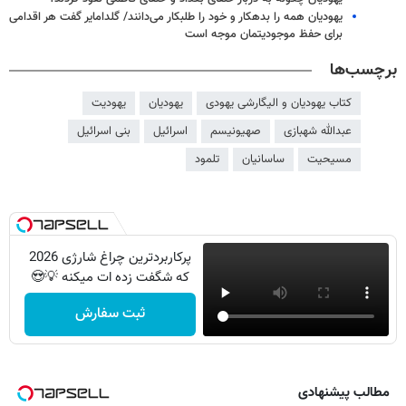
یهودیان همه را بدهکار و خود را طلبکار می‌دانند/ گلدامایر گفت هر اقدامی
برای حفظ موجودیتمان موجه است
برچسب‌ها
کتاب یهودیان و الیگارشی یهودی
یهودیان
یهودیت
عبدالله شهبازی
صهیونیسم
اسرائیل
بنی اسرائیل
مسیحیت
ساسانیان
تلمود
پرکاربردترین چراغ شارژی 2026
که شگفت زده ات میکنه 💡😍
ثبت سفارش
مطالب پیشنهادی