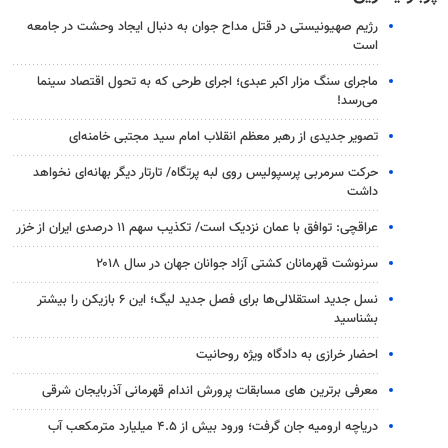
رژیم صهیونیستی در قتل مداح جوان به دنبال ایجاد وحشت در جامعه
است
ماجرای سنگ مزار اکبر عبدی؛ اجرای طرحی که به تحول اقتصاد سینما
می‌رسد!
تصویر جدیدی از رهبر معظم انقلاب امام سید مجتبی خامنه‌ای
حرکت سرمربی پرسپولیس روی لبه پرتگاه/ تارتار دیگر بهانه‌ای نخواهد
داشت
عراقچی: توافق با عمان نزدیک است/ تکذیب سهم ۱۱ درصدی ایران از خزر
سرنوشت قهرمانان کشتی آزاد جوانان جهان در سال ۲۰۱۸
نسل جدید استقلالی‌ها برای فصل جدید لیگ؛ این ۶ بازیکن را بیشتر
بشناسید
احضار خرازی به دادگاه ویژه روحانیت
معرفی برترین های مسابقات پرورش اندام قهرمانی آذربایجان شرقی
دریاچه ارومیه جان گرفت؛ ورود بیش از ۴.۵ میلیارد مترمکعب آب