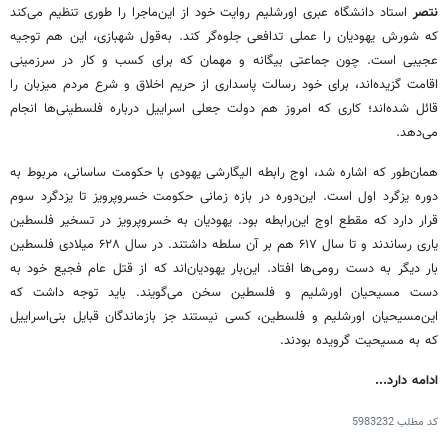
نتصر
استاد دانشگاه عبری اورشلیم روایت خود از این‌ماجرا را طوری تنظیم می‌کند
که شورش یهودیان را عملی تدافعی جلوه‌گر کند. به‌قول شهبازی، این هم توجیه
عجیبی است. چون جماعتی بیگانه و مهمان که برای کسب و کار در سرزمینی
اقامت گزیده‌اند، برای خود رسالت پاسداری از حریم اخلاق و شرع مردم میزبان را
قائل شده‌اند؛ کاری که امروز هم دولت جعلی اسراییل درباره فلسطینی‌ها انجام
می‌دهد.
همان‌طور که اشاره شد، اوج رابطه الیگارشی یهودی با حکومت ساسانی، مربوط به
دوره یزگرد اول است. این‌دوره در بازه زمانی حکومت خسروپرویز تا یزدگرد سوم
قرار دارد که مقطع اوج این‌رابطه بود. یهودیان به خسروپرویز در تسخیر فلسطین
یاری رساندند و تا سال ۶۱۷ هم بر آن سلطه داشتند. در سال ۶۲۸ میلادی فلسطین
بار دیگر به دست رومی‌ها افتاد. این‌بار یهودیان‌اند که از قتل عام فجیع خود به
دست مسیحیان اورشلیم و فلسطین سخن می‌گویند. باید توجه داشت که
این‌مسیحیان اورشلیم و فلسطین، کسی نیستند جز بازماندگان قبایل بنی‌اسراییل
که به مسیحیت گرویده بودند.
ادامه دارد...
کد مطلب
5983232