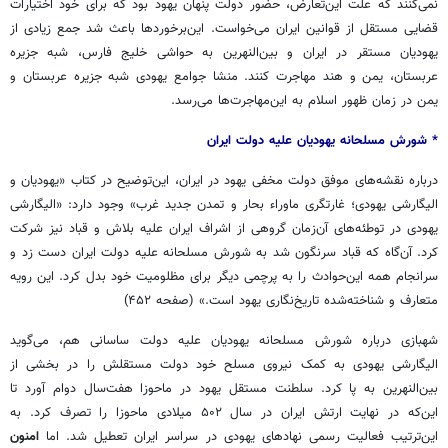
نمی‌کنند که علت این‌تعارض، حضور دولت پنهان یهود بود که برای خود اختیارات
قضایی مستقل از قوانین ایران می‌خواست. این‌برخوردها باعث شد جمع زیادی از
یهودیان مستقر در ایران و بین‌النهرین به حواشی خلیج فارس، شبه جزیره
عربستان، یمن و هند مهاجرت کنند. منشا جوامع یهودی شبه جزیره عربستان و
یمن در زمان ظهور اسلام به این‌مهاجرت‌ها می‌رسد.
* شورش مسلحانه یهودیان علیه دولت ایران
درباره نقشه‌های موفق دولت مخفی یهود در ایران، این‌توضیح در کتاب «یهودیان و
الیگارشی یهودی؛ غارتگری ماوراء بحار و تمدن جدید غرب» وجود دارد: «الیگارشی
یهودی در توطئه‌های آن‌زمان گروهی از اشراف ایران علیه بلاش و قباد نیز شرکت
کرد. آن‌گاه که قباد سرنگون شد به شورش مسلحانه علیه دولت ایران دست زد و
سرانجام همه این‌حوادث را به پرچمی دیگر برای مظلومیت خود بدل کرد. این رویه
متعارف و شناخته‌شده تاریخ‌نگاری یهود است.» (صفحه ۴۵۲)
شهبازی درباره شورش مسلحانه یهودیان علیه دولت ساسانی هم، می‌گوید
الیگارشی یهودی به کمک نیروی مسلح خود دولت مستقلش را در بخشی از
بین‌النهرین به پا کرد. سلطنت مستقل یهود در ماحوزا هفت‌سال دوام آورد تا
این‌که در نهایت ارتش ایران در سال ۵۰۲ میلادی ماحوزا را تصرف کرد. به
این‌ترتیب فعالیت رسمی نهادهای یهودی در سراسر ایران تعطیل شد. اما
امنون