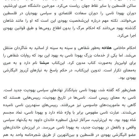
ساکن فلسطین یا سایر نقاط جهان ریاست می‌کرد. مورخین دانشگاه عبری اورشلیم،
دوران یهودا ناسی را دوران سعادت اقتصادی و سیاسی یهودیان در فلسطین
می‌خوانند. نکته مهم درباره این‌شخصیت یهودی این است که او را مانند شاهان
گذشته یهود می‌دانند که احکام مرگ را بدون اطلاع رومی‌ها و طبق قوانین یهودی
اجرا می‌کرد.
احکام حاخامی
هلاخه
به‌طور شفاهی و سینه به سینه از اساتید به شاگردان منتقل
می‌شد. اما یکی از خدمات بزرگ یهودا ناسی به یهود این بود که روایات شفاهی را
برای اولین‌بار به‌صورت کتاب مدون کرد. این‌کتاب
میشنا
نام دارد و به عبری
به‌معنای تکرار است. تدوین این‌کتاب، در حکم پاسخ به نیازهای آن‌روز الیگارشی
یهودی بود.
همان‌طور که گفته شد، یهودا ناسی بنیانگذار نهادهای سیاسی یهودیت جدید است.
ناسی به معنای رییس است. ناسی‌ها در تاریخ یهودیت، رییس‌هایی هستند که
گاهی به ماموریت‌های جاسوسی نیز می‌رفتند. رییس‌های سنهدرین ناسی نامیده
می‌شدند. عبارت ناسی مفهومی برابر با واژه شاه دارد و یهودا ناسی، نماد مجسم
شاه یهود بود. به این‌ترتیب، سرآغاز تبدیل اسطوره خاندان داوود به یک‌نهاد سیاسی
واقعی و بالفعل در یهودیت جدید، به یهودا ناسی می‌رسد. در این‌زمان خاندان‌های
عضو الیگارشی یهودی در فلسطین و بین‌النهرین از طریق شجره‌نامه واحد به هم