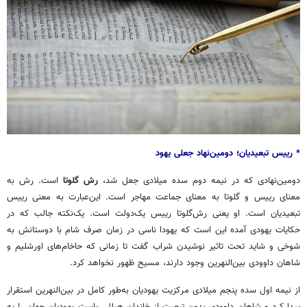
* رییس تبعیدیان؛ دومین‌نهاد جعلی یهود
دومین‌نهادی که در نیمه دوم سده میلادی جعل شد،
رش گلوتا
است. رش به
معنای رییس و گلوتا به معنای جماعت مهاجر است. این‌عبارت به معنی رییس
تبعیدیان است. او یعنی رش‌گلوتا رییس یک‌دولت است. یک‌نکته جالب که در
حکایات یهودی آمده این است که یهودا ناسی در زمان صرف شام با دوستانش به
شوخی و شاید تحت تاثیر نوشیدن شراب گفت تا زمانی که حاخام‌های اورشلیم و
شاهان داوودی بین‌النهرین وجود دارند، مسیح ظهور نخواهد کرد.
از نیمه اول سده پنجم میلادی مرکزیت یهودیان به‌طور کامل در بین‌النهرین استقرار