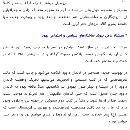
آن
یهودیان بیشتر به یک فرقه بسته و کاملاً
متمرکز و منسجم جهان‌وطن می‌مانند تا قوم به مفهوم متعارف نژادی و جغرافیایی
آن. تاریخ‌نگاران و صاحب‌نظران هم معتقدند جامعه یهود و یهودیت جدید، تنها
جامعه بشری فاقد مرزهای جغرافیایی است.
* میشنا؛ عامل پیوند ساختارهای سیاسی و اجتماعی یهود
میشنا نخستین‌بار در سال ۱۴۸۵ میلادی در اسپانیا به چاپ رسید. ترجمه متن
کامل آن به انگلیسی توسط بلاکمن صورت گرفته و در سال‌های ۱۹۵۱ تا ۵۶ در
هفت جلد منتشر شده است.
در یهودیت جدید، همه‌چیز در خاندان داوود خلاصه می‌شود و جالب است که مانند
تحریف‌هایی که در کتب مسیحی و انجیل‌ها می‌بینیم، تحریف واقعیت خاندان
داوود را در میشنا و دیگر متون یهودی نیز شاهدیم. مثلاً علاقه یهوه به خاندان
داوود چنان عمیق است که حتی گناهان عظیم‌شان هم نمی‌تواند موجب سلب
رحمت خدا از آن‌ها شود. یا مثلاً در کتاب دوم سموئیل این‌جمله درباره داوود وجود
دارد که ما را به یاد تاکید مسیحیت تحریف‌شده و یهودی بر این‌مساله است که
عیسی (ع) پسر خداوند است: «من او (داوود) را پدرم خواهم بود و او مرا پسر
خواهد بود.»