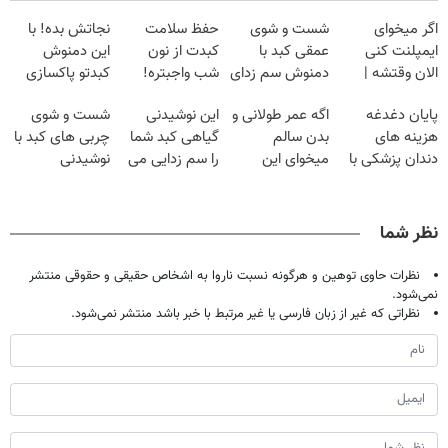
اگر میخوای
شست و شوی
حفظ سلامت
نجاتش بده! با
ایمپلنت کنی
عمقی کبد با
کبدت از نون
این دمنوش
الان وقتشه |
دمنوش سم زدای
شب واجبتره!
کبدتو پاکسازی
فقط با ۲۵
گیاهی
کن+ضمانت
پایان دغدغه
اگه عمر طولانی و
این نوشیدنی
شست و شوی
میلیون تومان!!!
مرجوعی
هزینه های
بدن سالم
گیاهی کبد شما
چربی های کبد با
دندان پزشکی با
میخوای این
را سم زدایی می
نوشیدنی
پک سفید کننده
نوشیدنی رو با
کند (با ضمانت
گیاهی(55%تخفیف)
خانگی
تخفیف بخر
مرجوعی)
نظر شما
نظرات حاوی توهین و هرگونه نسبت ناروا به اشخاص حقیقی و حقوقی منتشر
نمی‌شود.
نظراتی که غیر از زبان فارسی یا غیر مرتبط با خبر باشد منتشر نمی‌شود.