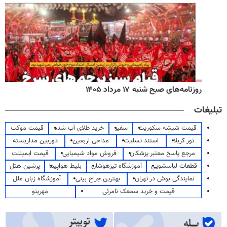
روزنامه‌های صبح شنبه ۱۷ مرداد ۱۴۰۵
تبلیغات
قیمت شیشه سکوریت
سفیر
خرید طلای آب شده
قیمت موکت
تور کربلا
استند تسلیت
مداحی اربعین
دوربین مداربسته
مرجع پاسخ معتبر پزشکان
فروش مواد شیمیایی
قیمت ایمپلنت
قطعات لباسشویی
آموزشگاه تیزهوشان
بلیط هواپیما
پرشین هتل
نمایندگی بوش در تهران
بهترین جراح بینی
آموزشگاه زبان ملل
قیمت و خرید سمعک نامرئی
مهرینو