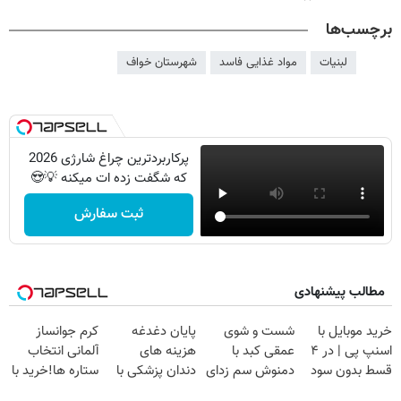
برچسب‌ها
لبنیات
مواد غذایی فاسد
شهرستان خواف
پرکاربردترین چراغ شارژی 2026
که شگفت زده ات میکنه 💡😍
ثبت سفارش
مطالب پیشنهادی
خرید موبایل با
شست و شوی
پایان دغدغه
کرم جوانساز
اسنپ پی | در ۴
عمقی کبد با
هزینه های
آلمانی انتخاب
قسط بدون سود
دمنوش سم زدای
دندان پزشکی با
ستاره ها!خرید با
و کارمزد!
گیاهی
پک سفید کننده
تخفیف