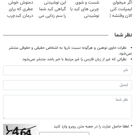
اگر میخوای
شست و شوی
این نوشیدنی
دمنوش خوش
خانگی
ایمپلنت کنی
چربی های کبد با
گیاهی کبد شما
عطری که برای
الان وقتشه |
نوشیدنی
را سم زدایی می
درمان کبدچرب
فقط با ۲۵
گیاهی(55%تخفیف)
کند (با ضمانت
معجزه میکنه
میلیون تومان!!!
مرجوعی)
نظر شما
نظرات حاوی توهین و هرگونه نسبت ناروا به اشخاص حقیقی و حقوقی منتشر
نمی‌شود.
نظراتی که غیر از زبان فارسی یا غیر مرتبط با خبر باشد منتشر نمی‌شود.
*
لطفا حاصل عبارت را در جعبه متن روبرو وارد کنید