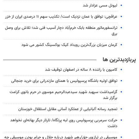
لیونل مسی عزادار شد
عراقچی: توافق با عمان نزدیک است/ تکذیب سهم ۱۱ درصدی ایران از خزر
ترانسفورماتور منطقه بابک خرم‌آباد دچار آسیب فنی شد؛ تلاش برای وصل
برق
کرمان میزبان بزرگ‌ترین رویداد کیک‌ بوکسینگ کشور می شود
پربازدیدترین ها
کامیون با راننده ۸ ساله در اصفهان توقیف شد
توافق اولیه باشگاه پرسپولیس با همتای مازندرانی برای خرید جنجالی
گرامیداشت سپهبد شهید سیدعبدالرحیم موسوی در حرم بانوی کرامت
برگزار شد
تمجید رسانه آلبانیایی از عملکرد آسانی مقابل استقلال خوزستان
حرکت سرمربی پرسپولیس روی لبه پرتگاه/ تارتار دیگر بهانه‌ای نخواهد
داشت
موسیقی در ترازوی حق/رهبر شهید درباره حلال و حرام بودن موسیقی چه