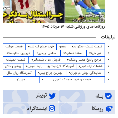
روزنامه‌های ورزشی شنبه ۱۷ مرداد ۱۴۰۵
تبلیغات
قیمت شیشه سکوریت
سفیر
خرید طلای آب شده
قیمت موکت
تور کربلا
استند تسلیت
مداحی اربعین
دوربین مداربسته
مرجع پاسخ معتبر پزشکان
فروش مواد شیمیایی
قیمت ایمپلنت
قطعات لباسشویی
آموزشگاه تیزهوشان
بلیط هواپیما
پرشین هتل
نمایندگی بوش در تهران
بهترین جراح بینی
آموزشگاه زبان ملل
قیمت و خرید سمعک نامرئی
مهرینو