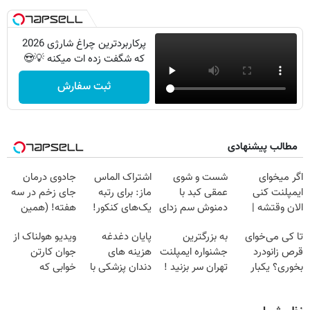
پرکاربردترین چراغ شارژی 2026
که شگفت زده ات میکنه 💡😍
ثبت سفارش
مطالب پیشنهادی
اگر میخوای
شست و شوی
اشتراک الماس
جادوی درمان
ایمپلنت کنی
عمقی کبد با
ماز: برای رتبه
جای زخم در سه
الان وقتشه |
دمنوش سم زدای
یک‌های کنکور!
هفته! (همین
فقط با ۲۵
گیاهی
حالا رایگان
تا کی می‌خوای
به بزرگترین
پایان دغدغه
ویدیو هولناک از
میلیون تومان!!!
صحبت کنید)
قرص زانودرد
جشنواره ایمپلنت
هزینه های
جوان کارتن
بخوری؟ یکبار
تهران سر بزنید !
دندان پزشکی با
خوابی که
اصولی درمانش
| فقط ۲۵
پک سفید کننده
میلیاردر شد.
کن
میلیون !
خانگی
آموزش رایگان