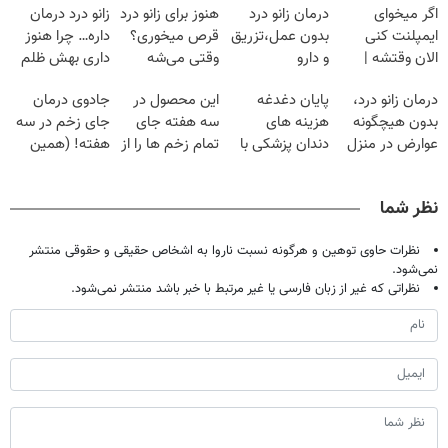
اگر میخوای
درمان زانو درد
هنوز برای زانو درد
زانو درد درمان
ایمپلنت کنی
بدون عمل،تزریق
قرص میخوری؟
داره… چرا هنوز
الان وقتشه |
و دارو
وقتی می‌شه
داری بهش ظلم
فقط با ۲۵
(◂پرسش‌نامه)
بدون عمل
می‌کنی؟
درمان زانو درد،
پایان دغدغه
این محصول در
جادوی درمان
میلیون تومان!!!
درمانش کرد؟؟؟؟
بدون هیچگونه
هزینه های
سه هفته جای
جای زخم در سه
عوارض در منزل
دندان پزشکی با
تمام زخم ها را از
هفته! (همین
(◂پرسش‌نامه)
پک سفید کننده
بین برد!!😍
حالا رایگان
خانگی
(مشاوره رایگان)
صحبت کنید)
نظر شما
نظرات حاوی توهین و هرگونه نسبت ناروا به اشخاص حقیقی و حقوقی منتشر
نمی‌شود.
نظراتی که غیر از زبان فارسی یا غیر مرتبط با خبر باشد منتشر نمی‌شود.