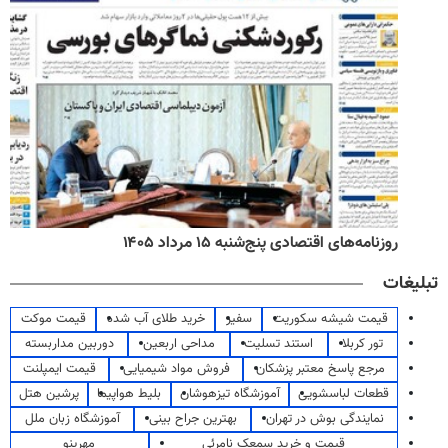
روزنامه‌های اقتصادی پنج‌شنبه ۱۵ مرداد ۱۴۰۵
تبلیغات
قیمت شیشه سکوریت
سفیر
خرید طلای آب شده
قیمت موکت
تور کربلا
استند تسلیت
مداحی اربعین
دوربین مداربسته
مرجع پاسخ معتبر پزشکان
فروش مواد شیمیایی
قیمت ایمپلنت
قطعات لباسشویی
آموزشگاه تیزهوشان
بلیط هواپیما
پرشین هتل
نمایندگی بوش در تهران
بهترین جراح بینی
آموزشگاه زبان ملل
قیمت و خرید سمعک نامرئی
مهرینو