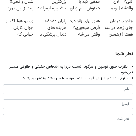
کنی؟ | الان
عمقی کبد با
بزرگترین
شدن واقعی❗❗
وقتشه | اونم
دمنوش سم زدای
جشنواره ایمپلنت
بعد از این دوره
فقط با ۲۵
گیاهی
تهران پر کنید ! |
تو خواب هم پول
جادوی درمان
هنوز برای زانو درد
پایان دغدغه
ویدیو هولناک از
میلیون تومان!!!
فقط ۲۵ میلیون
در بیار😍
جای زخم در سه
قرص میخوری؟
هزینه های
جوان کارتن
هفته! (همین
وقتی می‌شه
دندان پزشکی با
خوابی که
حالا رایگان
بدون عمل
پک سفید کننده
میلیاردر شد.
صحبت کنید)
درمانش کرد؟؟؟؟
خانگی
آموزش رایگان
نظر شما
نظرات حاوی توهین و هرگونه نسبت ناروا به اشخاص حقیقی و حقوقی منتشر
نمی‌شود.
نظراتی که غیر از زبان فارسی یا غیر مرتبط با خبر باشد منتشر نمی‌شود.