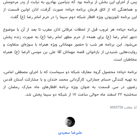
پس از اجرای این بخش از برنامه بود که بنیامین بهادری به نیابت از پدر مرحومش
و هماهنگی که از اتاق فرمان برنامه «پناه» صورت گرفت، اذان اولین قسمت از
این برنامه تلویزیونی ویژه افطار شبکه دوم سیما را در حرم امام رضا (ع) گفت.
برنامه «پناه» هر غروب قبل از لحظات عرفانی اذان مغرب تا بعد از آن با موضوع
«مهر امام رضا (ع) برای همه» از حرم مطهر امام‌ رضا (ع) به صورت زنده پخش
می‌شود. این برنامه هر شب با حضور مهمانانی ویژه همراه با سوژه‌ای متفاوت و
روایت‌هایی شنیدنی از بازخوانی قصه مهمانان آقا علی بن موسی الرضا (ع) همراه
مخاطبان است.
برنامه «پناه» محصول گروه معارف شبکه دو سیماست که با اجرای مصطفی امامی،
به تهیه کنندگی حسام جمارانی، کارگردانی محمد خندان و با مشارکت آستان قدس
رضوی در سی قسمت به عنوان ویژه برنامه افطارهای ماه مبارک رمضان از
سه‌شنبه ۲۲ اسفند ماه حوالی ساعت ۱۷ از شبکه دو سیما پخش شد.
کد مطلب
6053726
علیرضا سعیدی