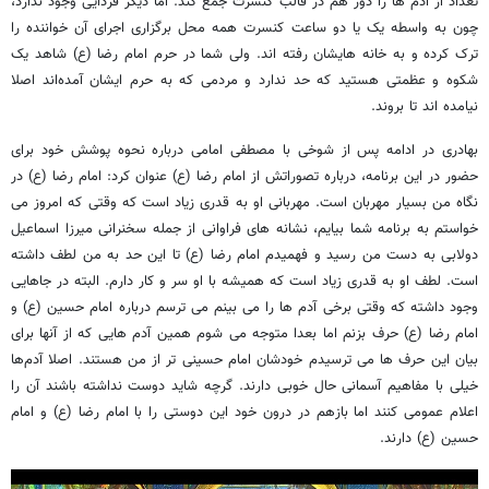
تعداد از آدم ها را دور هم در قالب کنسرت جمع کند. اما دیگر فردایی وجود ندارد،
چون به واسطه یک یا دو ساعت کنسرت همه محل برگزاری اجرای آن خواننده را
ترک کرده و به خانه هایشان رفته اند. ولی شما در حرم امام رضا (ع) شاهد یک
شکوه و عظمتی هستید که حد ندارد و مردمی که به حرم ایشان آمده‌اند اصلا
نیامده اند تا بروند.
بهادری در ادامه پس از شوخی با مصطفی امامی درباره نحوه پوشش خود برای
حضور در این برنامه، درباره تصوراتش از امام رضا (ع) عنوان کرد: امام رضا (ع) در
نگاه من بسیار مهربان است. مهربانی او به قدری زیاد است که وقتی که امروز می
خواستم به برنامه شما بیایم، نشانه های فراوانی از جمله سخنرانی میرزا اسماعیل
دولابی به دست من رسید و فهمیدم امام رضا (ع) تا این حد به من لطف داشته‌
است. لطف او به قدری زیاد است که همیشه با او سر و کار دارم. البته در جاهایی
وجود داشته که وقتی برخی آدم ها را می بینم می ترسم درباره امام حسین (ع) و
امام رضا (ع) حرف بزنم اما بعدا متوجه می شوم همین آدم هایی که از آنها برای
بیان این حرف ها می ترسیدم خودشان امام حسینی تر از من هستند. اصلا آدم‌ها
خیلی با مفاهیم آسمانی حال خوبی دارند. گرچه شاید دوست نداشته باشند آن را
اعلام عمومی کنند اما بازهم در درون خود این دوستی را با امام رضا (ع) و امام
حسین (ع) دارند.