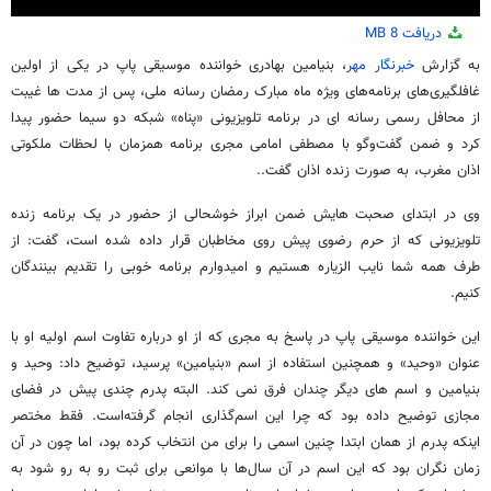
0
دریافت
8 MB
seconds
of
به گزارش
خبرنگار مهر
، بنیامین بهادری خواننده موسیقی پاپ در یکی از اولین
3
غافلگیری‌های برنامه‌های ویژه ماه مبارک رمضان رسانه ملی، پس از مدت ها غیبت
minutes,
38
از محافل رسمی رسانه ای در برنامه تلویزیونی «پناه» شبکه دو سیما حضور پیدا
seconds
کرد و ضمن گفت‌وگو با مصطفی امامی مجری برنامه همزمان با لحظات ملکوتی
اذان مغرب، به صورت زنده اذان گفت..
وی در ابتدای صحبت هایش ضمن ابراز خوشحالی از حضور در یک برنامه زنده
تلویزیونی که از حرم رضوی پیش روی مخاطبان قرار داده شده است، گفت: از
طرف همه شما نایب الزیاره هستیم و امیدوارم برنامه خوبی را تقدیم بینندگان
کنیم.
این خواننده موسیقی پاپ در پاسخ به مجری که از او درباره تفاوت اسم اولیه او با
عنوان «وحید» و همچنین استفاده از اسم «بنیامین» پرسید، توضیح داد: وحید و
بنیامین و اسم های دیگر چندان فرق نمی کند. البته پدرم چندی پیش در فضای
مجازی توضیح داده بود که چرا این اسم‌گذاری انجام گرفته‌است. فقط مختصر
اینکه پدرم از همان ابتدا چنین اسمی را برای من انتخاب کرده بود، اما چون در آن
زمان نگران بود که این اسم در آن سال‌ها با موانعی برای ثبت رو به رو شود به