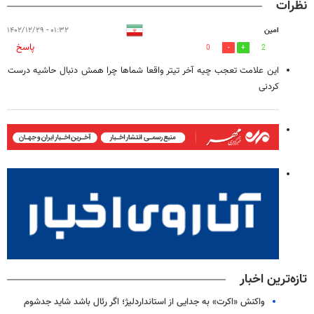
نظرات
امین
۰۱:۳۲ - ۱۴۰۲/۱۲/۲۹
پاسخ
0
2
این علامت تعجب چیه آخر تیتر واقعا شماها چرا همش دنبال حاشیه درست
کردنی
تازه‌ترین اخبار
واکنش «اکرت» به جدایی از استانداردلیژ؛ اگر رئال باشد شاید جدشوم