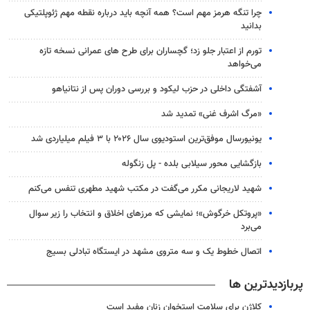
چرا تنگه هرمز مهم است؟ همه آنچه باید درباره نقطه مهم ژئوپلتیکی
بدانید
تورم از اعتبار جلو زد؛ گچساران برای طرح های عمرانی نسخه تازه
می‌خواهد
آشفتگی داخلی در حزب لیکود و بررسی دوران پس از نتانیاهو
«مرگ اشرف غنی» تمدید شد
یونیورسال موفق‌ترین استودیوی سال ۲۰۲۶ با ۳ فیلم میلیاردی شد
بازگشایی محور سیلابی بلده - پل زنگوله
شهید لاریجانی مکرر می‌گفت در مکتب شهید مطهری تنفس می‌کنم
«پروتکل خرگوش»؛ نمایشی که مرزهای اخلاق و انتخاب را زیر سوال
می‌برد
اتصال خطوط یک و سه متروی مشهد در ایستگاه تبادلی بسیج
پربازدیدترین ها
کلاژن برای سلامت استخوان زنان مفید است