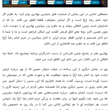
مصطفی امامی در این بخش از صحبت های بنیامین بهادری بیان کرد: به نظرم کار
خود امام رضا (ع) است و اگر ایشان بخواهد، قطعا اتفاق می افتد. ما که از
خدایمان است چنین اتفاقی بیفتد و به نظرم پدر بنیامین بهادری او را دوست دارد،
چون همین الان بچه های اتاق فرمان گفتند این امکان فراهم است و ما با شما تا
دم اذان هستیم و اولین افطار مردم ایران با اذان بنیامین در حرم امام رضا (ع)
اتفاق می افتد و به نظرم چه افتخاری از این بالاتر.
بهادری هم در پاسخ ضمن قدردانی از دست اندرکاران برنامه توضیح داد: اصلا چه
اتفاقی از این بالاتر؛ من می دانم این اتفاق ثبت می شود.
وی در بخش دیگری از این برنامه در جواب سوال مجری که از وی درباره عرض
ارادت خود به امام رضا (ع) با وجود موفقیت ها و شهرت هایی که در موسیقی به
دست آورده است، پرسید، گفت: ما همه ناچاریم که این مسیر را دنبال کنیم. من
هم شاید روزی در مسیر دیگری بودم اما همیشه سعی کردم در این زمینه کاری را
که درست است، انجام بدهم. درباره صحبت‌هایی هم که پیرامون شکوه سلبریتی
ها می شود باید بگویم اینها در برابر عظمت و بزرگی حرم امام رضا (ع) یک شوخی
است. هر خواننده ای با هر توانایی تلاش می کند تا در یک روز به خصوص یک