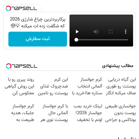
پرکاربردترین چراغ شارژی 2026
که شگفت زده ات میکنه 💡😍
ثبت سفارش
مطالب پیشنهادی
این گیاه دریایی
کرم جوانساز
این کرم
روند پیری رو با
پوستت رو طوری
آلمانی انتخاب
ضدچروک غذای
این روش گیاهی
صاف میکنه انگار
ستاره ها!خرید با
پوستت رو تامین
معکوس کن
20سال جوون
تخفیف
میکنه (خرید با
جوانسازی طبیعی
لینک خرید بمب
با کرم جوانساز
کرم جوانساز
شدی🔥
40%تخفیف)
پوست بدون
جوانساز 2026!
آلمانی حال
جلبک، هدیه
بوتاکس و جراحی
اونم با تخفیف
پوستت توی هر
طبیعت به
😳! خرید با
ویژه
فصلی
شما(خرید با
تخفیف ویژه
خوبه۴۵٪تخفیف
تخفیف ویژه)