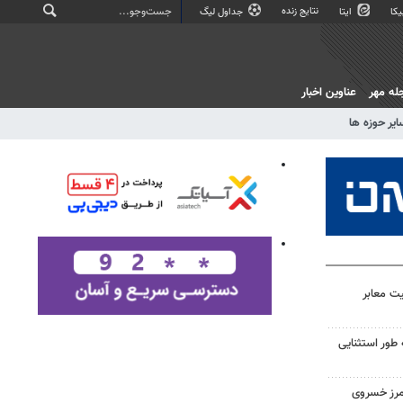
نتایج زنده
کا
ایتا
جداول لیگ
له مهر
عناوین اخبار
ایر حوزه ها
یت معابر
 طور استثنایی
مرز خسروی