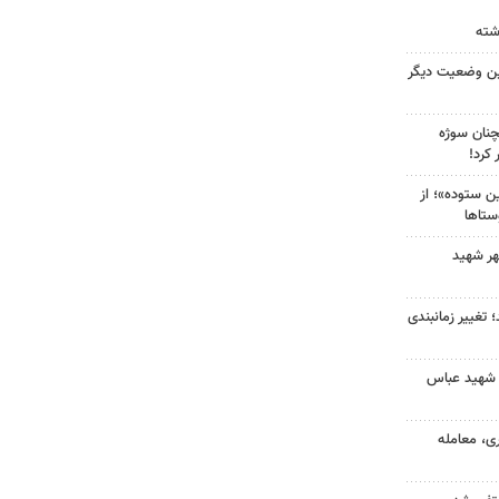
ین وضعیت دیگر
چنان سوژه
کرد!
 ستوده»؛ از
ستاها
هر شهید
 تغییر زمانبندی
 شهید عباس
ی، معامله