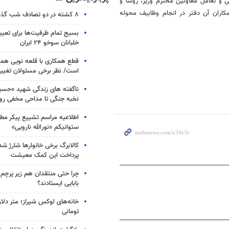
 و تعامل معاونین محترم وزیر، رؤسا و
کاران آن دفتر در انجام
وظابیف
محوله
۸ کشته در دو تصادف شب گذشته
بسیج تمام ظرفیت‌ها برای تعی
خلبانان سوخو ۲۴ ایران
قطع همکاری با قلعه نویی هم
است/ نظر برخی مسئولان تغییر 
ناگفته های زندگی شهید «حسین
نخبه جنگی تا مداحی مخفی رو
اطلاعیه مراسم تشییع پیکر مط
ستوانیکم «نورالله نارویی»
کالابرگ برخی خانوارها شارژ شد؛
پرداخت این کمک معیشت
چرا حتی منتقدان هم زیر پرچم
بابایی ایستادند؟
خانه‌های لوکس شیراز؛ متر دلار
تومانی