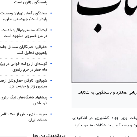
پاسخگوی زائران است
سخنگوی آبفای تهران: وضعیت 
پایدار است/ جیره‌بندی نداریم
آیت‌الله محمدی‌عراقی: خدمت خا
در مرز خسروی مشهود است
حفیظی: خبرنگاران مسائل جامعه 
راهبردی تحلیل کنند
گوشه‌ای از روضه خوانی در ویژه
ماه صفر در حرم رضوی
شهبازی: ناوگان حمل‌ونقل اربع
میلیون زائر را جابه‌جا کرد
زیابی عملکرد و پاسخگویی به شکایات
پیشنهاد باشگاه‌های لیگ برتری
ذوب‌آهن
ضربه مغزی بیش
 وزیر جهاد کشاورزی در ابلاغیه‌ای،
حملات ایران
رد و پاسخگویی به شکایات منصوب کرد.
پربازدیدترین ها