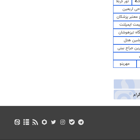
کت
تور کربلا
حی اربعین
معتبر پزشکان
مت ایمپلنت
اه تیزهوشان
شین هتل
رین جراح بینی
مهرینو