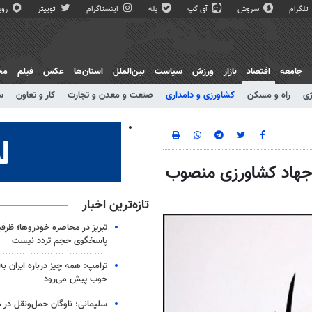
تلگرام
سروش
آی گپ
بله
اینستاگرام
توییتر
روبی
جامعه
اقتصاد
بازار
ورزش
سیاست
بین‌الملل
استان‌ها
عکس
فیلم
مج
ژی
راه و مسکن
کشاورزی و دامداری
صنعت و معدن و تجارت
کار و تعاون
س
ت جهاد کشاورزی منصوب
تازه‌ترین اخبار
تبریز در محاصره خودروها؛ ظرف
پاسخگوی حجم تردد نیست
ترامپ: همه چیز درباره ایران به
خوب پیش می‌رود
سلیمانی: ناوگان حمل‌ونقل در 