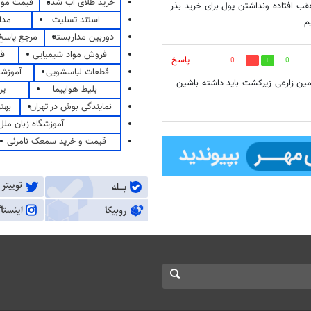
خرید طلای آب شده
قیمت مو
ب افتاده ونداشتن پول برای خرید بذر
استند تسلیت
مدا
م
دوربین مداربسته
مرجع پاسخ 
فروش مواد شیمیایی
قی
پاسخ
0
0
قطعات لباسشویی
آموزشگ
تم تراکتورخریدم جهادکشاورزی رفسنجان میگه ۲۰هکتارزمین زارعی زیرکشت باید داشته باشین
بلیط هواپیما
پر
نمایندگی بوش در تهران
بهت
آموزشگاه زبان ملل
قیمت و خرید سمعک نامرئی