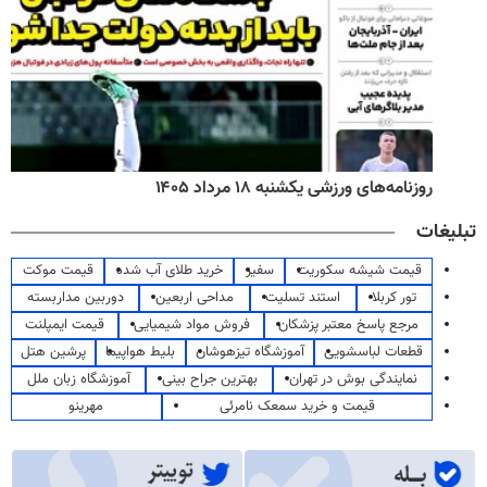
روزنامه‌های ورزشی یکشنبه ۱۸ مرداد ۱۴۰۵
تبلیغات
قیمت شیشه سکوریت
سفیر
خرید طلای آب شده
قیمت موکت
تور کربلا
استند تسلیت
مداحی اربعین
دوربین مداربسته
مرجع پاسخ معتبر پزشکان
فروش مواد شیمیایی
قیمت ایمپلنت
قطعات لباسشویی
آموزشگاه تیزهوشان
بلیط هواپیما
پرشین هتل
نمایندگی بوش در تهران
بهترین جراح بینی
آموزشگاه زبان ملل
قیمت و خرید سمعک نامرئی
مهرینو