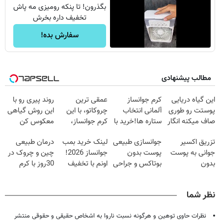
بگذرون! تا پنکه رومیزی مه پاش
تخفیف داره بخرش
سفارش بده!
مطالب پیشنهادی
این گیاه دریایی
کرم جوانساز
عمقی ترین
روند پیری رو با
پوستت رو طوری
آلمانی انتخاب
چروکاتو، با این
این روش گیاهی
صاف میکنه انگار
ستاره ها!خرید با
کرم جوانساز،
معکوس کن
20سال جوون
تخفیف
صاف کن(50%
تزریق اکسیر
جوانسازی طبیعی
لینک خرید بمب
درمان طبیعی
شدی🔥
تخفیف سفارش
جوانی به پوست
پوست بدون
جوانساز 2026!
چین و چروک در
فوری)
بدون
بوتاکس و جراحی
اونم با تخفیف
30روز با کرم
سوزن40%تخفیف
😳! خرید با
ویژه
جوانساز
تخفیف ویژه
آلمانی(45%تخفیف)
نظر شما
نظرات حاوی توهین و هرگونه نسبت ناروا به اشخاص حقیقی و حقوقی منتشر