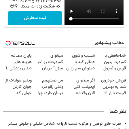
پرکاربردترین چراغ شارژی 2026
که شگفت زده ات میکنه 💡😍
ثبت سفارش
مطالب پیشنهادی
خداحافظی با
شست و شوی
میخوای
پایان دغدغه
کمردرد، بدون
عمقی کبد با
کمردردت رو "در
هزینه های
قرص و آمپول
دمنوش سم زدای
منزل" درمان
دندان پزشکی با
گیاهی
کنی؟ (◂فیلم +
پک سفید کننده
فروش خودروی
اگر میخوای
من نمیفهمم
ویدیو هولناک از
◂پرسش‌نامه)
خانگی
شما به بهترین
ایمپلنت کنی
وقتی زانو درد
جوان کارتن
قیمت بازار ✅
الان وقتشه |
درمان داره، چرا
خوابی که
فقط با ۲۵
دردش رو داری
میلیاردر شد.
میلیون تومان!!!
تحمل میکنی؟❗
آموزش رایگان
نظر شما
نظرات حاوی توهین و هرگونه نسبت ناروا به اشخاص حقیقی و حقوقی منتشر