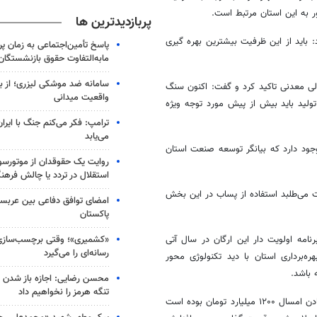
ر به این استان مرتبط است.
پربازدیدترین ها
د: باید از این ظرفیت بیشترین بهره
گیری
پاسخ تأمین‌اجتماعی به زمان پ
مابه‌التفاوت حقوق بازنشستگان
سامانه ضد موشکی لیزری؛ از ب
ی معدنی تاکید کرد و گفت: اکنون سنگ
واقعیت میدانی
ولید باید بیش از پیش مورد توجه ویژه
ترامپ: فکر می‌کنم جنگ با ایران
می‌یابد
ود دارد که بیانگر توسعه صنعت استان
روایت یک حقوقدان از موتورسوا
استقلال در تردد یا چالش فرهن
ی‌طلبد استفاده از پساب در این بخش
امضای توافق دفاعی بین عربستا
پاکستان
«کشمیری»؛ وقتی برچسب‌سازی
امه اولویت دار این ارگان در سال آتی
رسانه‌ای را می‌گیرد
ه‌برداری استان با دید تکنولوژی محور
 باشد.
محسن رضایی: اجازه باز شدن 
تنگه هرمز را نخواهیم داد
مدیر کل صنعت، معدن و تجارت استان مرکزی گفت: میزان حقوق وصولی معادن امسال ۱۲۰۰ میلیارد تومان بوده است