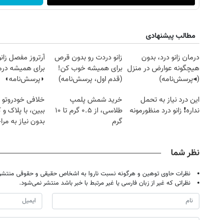
مطالب پیشنهادی
درمان زانو درد، بدون
زانو دردت رو بدون قرص
آرتروز مفصل زانو
هیچگونه عوارض در منزل
برای همیشه خوب کن!
برای همیشه درم
(◂پرسش‌نامه)
(قدم اول، پرسش‌نامه)
◗پرسش‌نامه◖
این درد نیاز به تحمل
خرید شمش پلمپ
خلافی خودروتو ا
نداره❗ زانو درد منظورمونه
طلاسی، از ۰.۵ گرم تا ۱۰
ببین، با پلاک و 
گرم
بدون نیاز به مرا
حضوری
نظر شما
نظرات حاوی توهین و هرگونه نسبت ناروا به اشخاص حقیقی و حقوقی منتشر 
نظراتی که غیر از زبان فارسی یا غیر مرتبط با خبر باشد منتشر نمی‌شود.