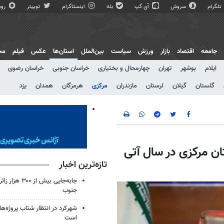
تلگرام
سروش
آی گپ
بله
اینستاگرام
توییتر
روبی
جامعه
اقتصاد
بازار
ورزش
سیاست
بین‌الملل
استان‌ها
عکس
فیلم
مج
ایلام
بوشهر
تهران
چهارمحال و بختیاری
خراسان جنوبی
خراسان رضوی
گلستان
گیلان
لرستان
مازندران
مرکزی
هرمزگان
همدان
یزد
ان مرکزی در سال آتی
تازه‌ترین اخبار
جابه‌جایی بیش از
جنوب
شهرکرد در انتظار شتاب پروژه‌ه
است