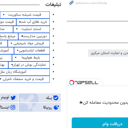
تبلیغات
قیمت شیشه سکوریت
خرید طلای آب شده
قیمت مو
استند تسلیت
مدا
دوربین مداربسته
مرجع پاسخ 
فروش مواد شیمیایی
قی
قطعات لباسشویی
آموزشگ
ن و تجارت استان مرکزی
بلیط هواپیما
پر
نمایندگی بوش در تهران
بهت
آموزشگاه زبان ملل
قیمت و خرید سمعک نامرئی
ر بدون محدودیت معامله کن🔥
دریافت وام