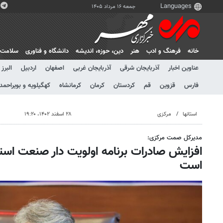
جمعه ۱۶ مرداد ۱۴۰۵
خانه
فرهنگ و ادب
هنر
دين، حوزه، انديشه
دانشگاه و فناوری
سلامت
عناوین اخبار
آذربایجان شرقی
آذربایجان غربی
اصفهان
اردبیل
البرز
فارس
قزوین
قم
کردستان
کرمان
کرمانشاه
کهگیلویه و بویراحمد
استانها
مرکزی
۲۸ اسفند ۱۴۰۲، ۱۹:۲۰
مدیرکل صمت مرکزی:
افزایش صادرات برنامه اولویت دار صنعت است
است