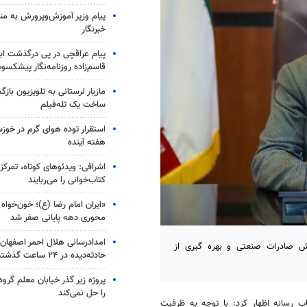
پیام وزیر آموزش‌وپرورش به من
خبرنگار
پیام عراقچی در پی درگذشت اب
قاسم‌زاده روزنامه‌نگار پیشکسو
مازیار لرستانی به تلویزیون با
ساخت یک تله‌فیلم
استقرار توده هوای گرم در خوزس
هفته آینده
اشرافی: ویدئوهای کوتاه، تمرکز 
کتاب‌خوانی را می‌ربایند
«ایران امام رضا (ع)؛ خون‌خواه 
محوری دهه پایانی صفر شد
ش صادرات صنعتی و بهره گیری از
حادثه‌دیده در ۲۴ ساعت گذشته
پروژه زیر گذر خیابان معلم گروه
را حل نمی‌کند
رسانه اظهار کرد: با توجه به ظرفیت