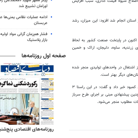
پیکر مطهر شهید «محمدعلی رحیم
ا اصلاح شیوه قیمت گذاری، سبب افزایش
اورامان تشییع شد
ادامه عملیات نظامی یمنی‌ها عل
‌جاری ۸۵۴ میلیون دلار واردات از استان انجام شد افزود: این میزان، رشد
عربستان
فشار هم‌زمان گرانی مواد اولیه 
بازار پلاستیک
اکنون در پایتخت صنعت کشور به لحاظ
ی زرندیه، ساوه، دلیجان، اراک و خمین
صفحه اول روزنامه‌ها
از اشتغال در واحدهای تولیدی منجر شده
ان‌های دیگر بهتر است.
وی از برنامه‌ریزی جهت تربیت نیروی کار و تکنسین‌های ماهر برای جبران این کمبود خبر داد و گفت: در این راستا ۳
ین پیشنهادی مبنی بر اجرای طرح سرباز
ت مطلوب منجر می‌شود.
ه‌های ورزشی پنج‌شنبه ۱۵ مرداد ۱۴۰۵
روزنامه‌های اقتصادی پنج‌شنبه ۱۵ مرداد ۰۵