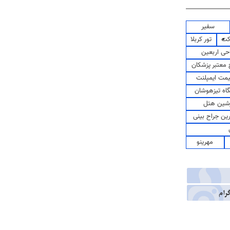
سفیر
کت
تور کربلا
حی اربعین
معتبر پزشکان
مت ایمپلنت
اه تیزهوشان
شین هتل
رین جراح بینی
مهرینو