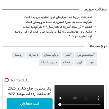
مطالب مرتبط
تحقیقات مربوط به انفجارهای نورد استریم پیچیده است
هرگونه حمله به «نورد استریم»، حمله تروریستی است
انفجار ۲ تُن مواد آتش‌زا در بلغارستان/ ۲ نفر ناپدید شدند
برلین برای «ولودیمیر ز.» قرار بازداشت صادر کرد/ گره کور پرونده
نورداستریم باز شد؟
برچسب‌ها
آسوشیتدپرس
آلمان
دریای شمال
دانمارک
روسیه
سوئد
اروپا
مسکو
دریای بالتیک
پرکاربردترین چراغ شارژی 2026
که شگفت زده ات میکنه 💡😍
ثبت سفارش