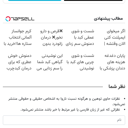
مطالب پیشنهادی
اگر میخوای
شست و شوی
❌قرص‌ و دارو
کرم جوانساز
ایمپلنت کنی
عمقی کبد با
نخور❌ درمان
آلمانی انتخاب
الان وقتشه |
دمنوش سم زدای
زانودرد بدون
ستاره ها!خرید با
فقط با ۲۵
گیاهی
قرص
تخفیف
پایان دغدغه
شست و شوی
این نوشیدنی
دمنوش خوش
میلیون تومان!!!
هزینه های
چربی های کبد با
گیاهی کبد شما
عطری که برای
دندان پزشکی با
نوشیدنی
را سم زدایی می
درمان کبدچرب
پک سفید کننده
گیاهی(55%تخفیف)
کند (با ضمانت
معجزه میکنه
خانگی
مرجوعی)
نظر شما
نظرات حاوی توهین و هرگونه نسبت ناروا به اشخاص حقیقی و حقوقی منتشر
نمی‌شود.
نظراتی که غیر از زبان فارسی یا غیر مرتبط با خبر باشد منتشر نمی‌شود.