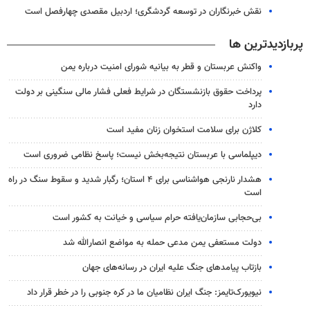
نقش خبرنگاران در توسعه گردشگری؛ اردبیل مقصدی چهارفصل است
پربازدیدترین ها
واکنش عربستان و قطر به بیانیه شورای امنیت درباره یمن
پرداخت حقوق بازنشستگان در شرایط فعلی فشار مالی سنگینی بر دولت
دارد
کلاژن برای سلامت استخوان زنان مفید است
دیپلماسی با عربستان نتیجه‌بخش نیست؛ پاسخ نظامی ضروری است
هشدار نارنجی هواشناسی برای ۴ استان؛ رگبار شدید و سقوط سنگ در راه
است
بی‌حجابی سازمان‌یافته حرام سیاسی و خیانت به کشور است
دولت مستعفی یمن مدعی حمله به مواضع انصارالله شد
بازتاب پیامدهای جنگ علیه ایران در رسانه‌های جهان
نیویورک‌تایمز: جنگ ایران نظامیان ما در کره جنوبی را در خطر قرار داد