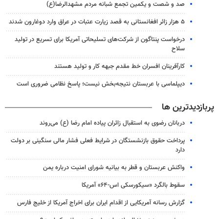
صد و شصت و یکمین تجمع شبانه مردم مشهدالرضا(ع)
۵ هزار زائر افغانستانی به قصد زیارت عتبات در عراق وارد دوغارون شدند
درخواست پنتاگون از شرکت‌های تسلیحاتی آمریکا برای تسریع در تولید
سلاح
کارآفرینان افسران خط مقدم جبهه کار و تولید هستند
دیپلماسی با عربستان نتیجه‌بخش نیست؛ پاسخ نظامی ضروری است
پربازدیدترین ها
دربانان رضوی به استقبال زائران پیاده امام رضا (ع) می‌روند
پرداخت حقوق بازنشستگان در شرایط فعلی فشار مالی سنگینی بر دولت
دارد
واکنش عربستان و قطر به بیانیه شورای امنیت درباره یمن
سقوط بالگرد «سیکورسکی اس-۶۴» آمریکا
گزارش رسانه آمریکایی از اقدام ایران برای اخراج آمریکا از خلیج فارس