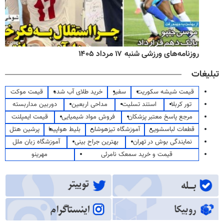
روزنامه‌های ورزشی شنبه ۱۷ مرداد ۱۴۰۵
تبلیغات
قیمت شیشه سکوریت
سفیر
خرید طلای آب شده
قیمت موکت
تور کربلا
استند تسلیت
مداحی اربعین
دوربین مداربسته
مرجع پاسخ معتبر پزشکان
فروش مواد شیمیایی
قیمت ایمپلنت
قطعات لباسشویی
آموزشگاه تیزهوشان
بلیط هواپیما
پرشین هتل
نمایندگی بوش در تهران
بهترین جراح بینی
آموزشگاه زبان ملل
قیمت و خرید سمعک نامرئی
مهرینو