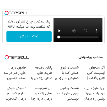
پرکاربردترین چراغ شارژی 2026
که شگفت زده ات میکنه 💡😍
ثبت سفارش
مطالب پیشنهادی
اگر میخوای
شست و شوی
پایان دغدغه
جادوی درمان
ایمپلنت کنی
عمقی کبد با
هزینه های
جای زخم در سه
الان وقتشه |
دمنوش سم زدای
دندان پزشکی با
هفته! (همین
فقط با ۲۵
گیاهی
پک سفید کننده
حالا رایگان
چرا هنوز داری با
شست و شوی
من نمیفهمم
دمنوش خوش
میلیون تومان!!!
خانگی
صحبت کنید)
درد راه میری؟
چربی های کبد با
وقتی زانو درد
عطری که برای
وقتی راه درمان
نوشیدنی
درمان داره، چرا
درمان کبدچرب
جلو پاته!
گیاهی(55%تخفیف)
دردش رو داری
معجزه میکنه