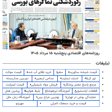
روزنامه‌های اقتصادی پنج‌شنبه ۱۵ مرداد ۱۴۰۵
تبلیغات
قیمت شیشه سکوریت
سفیر
خرید طلای آب شده
قیمت موکت
تور کربلا
استند تسلیت
مداحی اربعین
دوربین مداربسته
مرجع پاسخ معتبر پزشکان
فروش مواد شیمیایی
قیمت ایمپلنت
قطعات لباسشویی
آموزشگاه تیزهوشان
بلیط هواپیما
پرشین هتل
نمایندگی بوش در تهران
بهترین جراح بینی
آموزشگاه زبان ملل
قیمت و خرید سمعک نامرئی
مهرینو