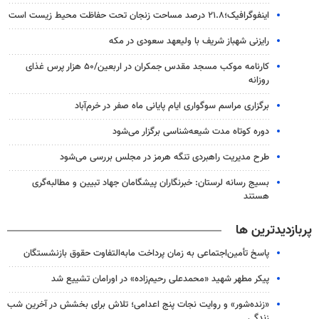
اینفوگرافیک؛۲۱.۸ درصد مساحت زنجان تحت حفاظت محیط زیست است
رایزنی شهباز شریف با ولیعهد سعودی در مکه
کارنامه موکب مسجد مقدس جمکران در اربعین/۵۰ هزار پرس غذای
روزانه
برگزاری مراسم سوگواری ایام پایانی ماه صفر در خرم‌آباد
دوره کوتاه مدت شیعه‌شناسی برگزار می‌شود
طرح مدیریت راهبردی تنگه هرمز در مجلس بررسی می‌شود
بسیج رسانه لرستان: خبرنگاران پیشگامان جهاد تبیین و مطالبه‌گری
هستند
پربازدیدترین ها
پاسخ تأمین‌اجتماعی به زمان پرداخت مابه‌التفاوت حقوق بازنشستگان
پیکر مطهر شهید «محمدعلی رحیم‌زاده» در اورامان تشییع شد
«زنده‌شور» و روایت نجات پنج اعدامی؛ تلاش برای بخشش در آخرین شب
زندگی