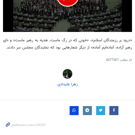
0
seconds
«درود بر رزمندگان اسلام»، «خونی که در رگ ماست، هدیه به رهبر ماست» و «
ای
of
رهبر آزاده، آماده‌ایم آماده» از دیگر شعارهایی بود که نمایندگان مجلس سر دادند.
19
seconds
کد مطلب
6077367
زهرا علیدادی