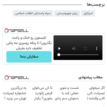
برچسب‌ها
اسرائیل
رژیم صهیونیستی
سپاه پاسداران انقلاب اسلامی
تابستون رو خنک و راحت
بگذرون! تا پنکه رومیزی مه پاش
تخفیف داره بخرش
سفارش بده!
مطالب پیشنهادی
اگر میخوای
شست و شوی
تا کی می‌خوای
به بزرگترین
ایمپلنت کنی
عمقی کبد با
قرص زانودرد
جشنواره ایمپلنت
الان وقتشه |
دمنوش سم زدای
بخوری؟ یکبار
تهران سر بزنید !
فقط با ۲۵
گیاهی
اصولی درمانش
| فقط ۲۵