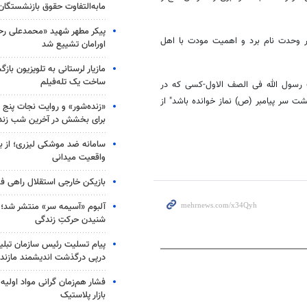
مابه‌التفاوت حقوق بازنشستگان
پیکر مطهر شهید «محمدعلی رحیم
ر وحدت نام برد و اهمیت مودت با اهل
اورامان تشییع شد
مازیار لرستانی به تلویزیون با
ساخت یک تله‌فیلم
رسول الله
فی
الصف
الاول-کسی که در
ت سر پیامبر (
ص)
نماز خوانده باشد" از
«زنده‌شور» و روایت نجات پنج 
برای بخشش در آخرین شب زند
سامانه ضد موشکی لیزری؛ از ب
واقعیت میدانی
بازیکن خارجی استقلال راهی فو
آلبوم «آسیمه سر» منتشر شد؛
شنیدن حرکتِ زندگی
پیام تسلیت رئیس سازمان تبلی
درپی درگذشت اندیشمند مازندر
فشار هم‌زمان گرانی مواد اولیه 
بازار پلاستیک