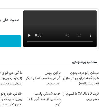
صحبت های جنج
مطالب پیشنهادی
درمان زانو درد، بدون
با این روش
تا کی می‌خوای 
هیچگونه عوارض در منزل
گیاهی،تناسب اندام دیگر
زانودرد بخوری؟ ی
۱۴
روزنامه‌های صبح پنج‌شنبه ۱۵ مرداد ۱۴۰۵
روزنام
(◂پرسش‌نامه)
رویا نیست
اصولی درمانش 
ترید XAUUSD با اسپرد از
خرید شمش پلمپ
خلافی خودروتو ا
صفر پیپ
طلاسی، از ۰.۵ گرم تا ۱۰
ببین، با پلاک و 
گرم
بدون نیاز به مرا