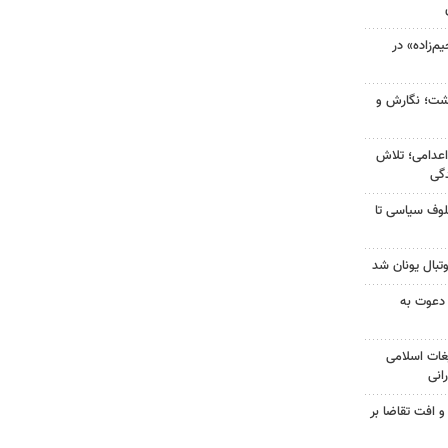
‌زاده» در
زگشت؛ نگارش و
اعدامی؛ تلاش
گی
لوف سیاسی تا
تبال یونان شد
 دعوت به
غات اسلامی
انی
و افت تقاضا بر