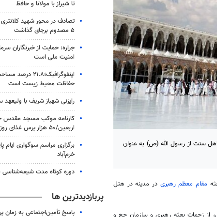
تا شیراز با مولانا و حافظ
۵ مصدوم برجای گذاشت
جراره: حمایت از خبرنگاران سرما
امنیت ملی است
اینفوگرافیک؛۲۱.۸ در
حفاظت محیط زیست است
رایزنی شهباز شریف با ولیعهد 
کارنامه موکب مسجد مقدس جم
اربعین/۵۰ هزار پرس غذای روزانه
اهل سنت از رسول الله (ص) به‌ عنوان
برگزاری مراسم سوگواری ایام پا
خرم‌آباد
دوره کوتاه مدت شیعه‌شناسی بر
ثه
مقام معظم رهبری
در مدینه در هتل
پربازدیدترین ها
پاسخ تأمین‌اجتماعی به زمان پ
ی، از زحمات
بعثه
رهبری و سازمان حج و