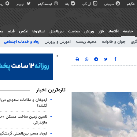
تلگرام
سروش
آی گپ
بله
اینستاگرام
توییتر
روبی
جامعه
اقتصاد
بازار
ورزش
سیاست
بین‌الملل
استان‌ها
عکس
فیلم
مج
گری
جوان و خانواده
محیط زیست
آموزش و پرورش
رفاه و خدمات اجتماعی
تازه‌ترین اخبار
اردوغان و مقامات سعودی دربار
گفتند؟
مازندرانی
ایجاد مسیر بین‌المللی گردشگری