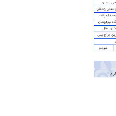
حی اربعین
معتبر پزشکان
مت ایمپلنت
اه تیزهوشان
شین هتل
رین جراح بینی
مهرینو