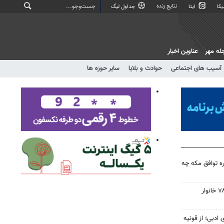
نتایج زنده
کا
ایتا
جداول لیگ
له مهر
عناوین اخبار
آسیب های اجتماعی
حوادث و بلایا
سایر حوزه ها
ه توافق مکه چه
تامین زمین ساخت مسکن ۷۸۰۰ خانوار
 ادبی؛ از قونیه