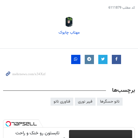
کد مطلب
6111879
مهتاب چابوک
برچسب‌ها
نانو حسگرها
فیبر نوری
فناوری نانو
تابستون رو خنک و راحت