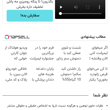
بگذرون! تا پنکه رومیزی مه پاش
تخفیف داره بخرش
سفارش بده!
مطالب پیشنهادی
اگر میخوای
شست و شوی
فرم خود را در
ویدیو هولناک از
ایمپلنت کنی
عمقی کبد با
بزرگترین
جوان کارتن
الان وقتشه |
دمنوش سم زدای
جشنواره ایمپلنت
خوابی که
فقط با ۲۵
گیاهی
تهران پر کنید ! |
میلیاردر شد.
تا کی می‌خوای
راز داشتن کبد
پایان دغدغه
خلافی خودروتو
میلیون تومان!!!
فقط ۲۵ میلیون
آموزش رایگان
قرص زانودرد
سالم! دمنوش
هزینه های
الان ببین، با
بخوری؟ یکبار
10 گیاه(55%
دندان پزشکی با
پلاک و کد ملی،
اصولی درمانش
تخفیف)
پک سفید کننده
بدون نیاز به
کن
خانگی
مراجعه حضوری
نظر شما
نظرات حاوی توهین و هرگونه نسبت ناروا به اشخاص حقیقی و حقوقی منتشر