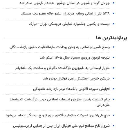
جولان گرما و شرجی در استان بوشهر؛ هشدار نارنجی صادر شد
۵۳۸ نفر از اهالی رسانه مازندران عضو خانه مطبوعات هستند
بیست و یکمین جشنواره نمایش عروسکی تهران -مبارک
پربازدیدترین ها
پاسخ تأمین‌اجتماعی به زمان پرداخت مابه‌التفاوت حقوق بازنشستگان
نتیجه آزمون ورودی سمپاد سال ۱۴۰۵ اعلام شد
مازیار لرستانی به تلویزیون بازگشت؛ نگارش و ساخت یک تله‌فیلم
بازیکن خارجی استقلال راهی فوتبال یونان شد
افزایش سپرده قانونی بانک‌ها؛ ترمز تازه رشد نقدینگی
پیام تسلیت رئیس سازمان تبلیغات اسلامی درپی درگذشت اندیشمند
مازندرانی
حاج‌علی‌اکبری: تحرکات سازمان‌یافته‌ای برای ترویج برهنگی انجام می‌شود
شروع تلخ مدافع تیم ملی فوتبال ایران پس از جدایی از پرسپولیس