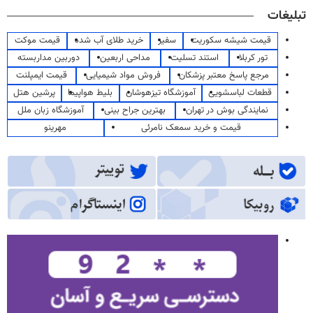
تبلیغات
قیمت شیشه سکوریت
سفیر
خرید طلای آب شده
قیمت موکت
تور کربلا
استند تسلیت
مداحی اربعین
دوربین مداربسته
مرجع پاسخ معتبر پزشکان
فروش مواد شیمیایی
قیمت ایمپلنت
قطعات لباسشویی
آموزشگاه تیزهوشان
بلیط هواپیما
پرشین هتل
نمایندگی بوش در تهران
بهترین جراح بینی
آموزشگاه زبان ملل
قیمت و خرید سمعک نامرئی
مهرینو