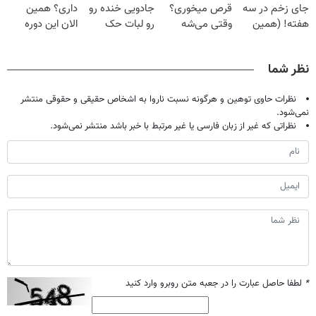
جای زخم در سه
قرص میخوری؟
جادویی خنده رو
داری؟ همین
هفته! (همین
وقتی می‌شه
رو لبات حک
الان این دوره
حالا رایگان
بدون عمل
میکنه
رایگان رو شرکت
صحبت کنید)
درمانش کرد؟؟؟؟
خرید40%تخفیف
کن تا دیر نشده!
نظر شما
نظرات حاوی توهین و هرگونه نسبت ناروا به اشخاص حقیقی و حقوقی منتشر
نمی‌شود.
نظراتی که غیر از زبان فارسی یا غیر مرتبط با خبر باشد منتشر نمی‌شود.
*
لطفا حاصل عبارت را در جعبه متن روبرو وارد کنید