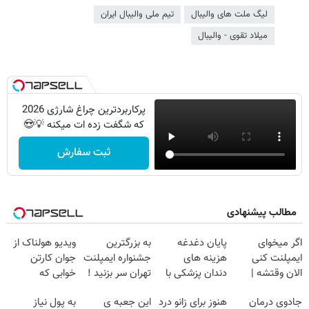
لیگ ملت های والیبال
تیم ملی والیبال ایران
میلاد تقوی - والیبال
پرکاربردترین چراغ شارژی 2026
که شگفت زده ات میکنه 💡😍
ثبت سفارش
مطالب پیشنهادی
اگر میخوای
پایان دغدغه
به بزرگترین
ویدیو هولناک از
ایمپلنت کنی
هزینه های
جشنواره ایمپلنت
جوان کارتن
الان وقتشه |
دندان پزشکی با
تهران سر بزنید !
خوابی که
فقط با ۲۵
پک سفید کننده
| فقط ۲۵
میلیاردر شد.
جادوی درمان
هنوز برای زانو درد
این جعبه ی
به پول نیاز
میلیون تومان!!!
خانگی
میلیون !
آموزش رایگان