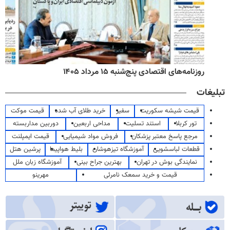
روزنامه‌های اقتصادی پنج‌شنبه ۱۵ مرداد ۱۴۰۵
تبلیغات
قیمت شیشه سکوریت
سفیر
خرید طلای آب شده
قیمت موکت
تور کربلا
استند تسلیت
مداحی اربعین
دوربین مداربسته
مرجع پاسخ معتبر پزشکان
فروش مواد شیمیایی
قیمت ایمپلنت
قطعات لباسشویی
آموزشگاه تیزهوشان
بلیط هواپیما
پرشین هتل
نمایندگی بوش در تهران
بهترین جراح بینی
آموزشگاه زبان ملل
قیمت و خرید سمعک نامرئی
مهرینو