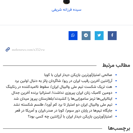
سیده فرزانه شریفی
مطالب مرتبط
صالحی امتیازآورترین بازیکن دیدار ایران با کوبا
آرژانتین آخرین رقیب ایران در ریو/ شاگردان پائز به دنبال اولین برد
هت تریک شکست تیم ملی والیبال ایران/ سقوط ناامیدکننده در رنکینگ
دومین کامبک زنان ایران پیروزی نداشت/ استرالیا برنده آخرین جدال
ایتالیایی‌ها ترمز سامورایی‌ها را کشیدند/بلغارستان پیروز میدان شد
تیم ملی والیبال ایران دو امتیاز تا برد کم آورد/ طلسم شکسته نشد
جایگاه تیم‌ها در پایان دور سوم/ کوبا در صدر،ایران و آمریکا در قعر
امتیازآورترین بازیکن دیدار ایران با آرژانتین چه کسی بود؟
برچسب‌ها