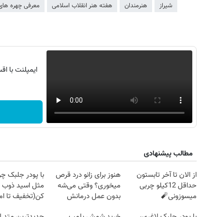
شیراز
هنرمندان
هفته هنر انقلاب اسلامی
معرفی چهره های بر
مطالب پیشنهادی
از الان تا آخر تابستون
هنوز برای زانو درد قرص
با پودر جلبک چرب
حداقل 12کیلو چربی
میخوری؟ وقتی می‌شه
مثل اسید ذوب
میسوزونی🧨
بدون عمل درمانش
کن(تخفیف تا ا
کرد؟؟؟؟
با پودر جلبک لاغری،
خرید شمش پلمپ
جدیدترین متد ل