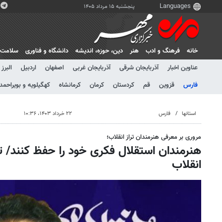
پنجشنبه ۱۵ مرداد ۱۴۰۵
خانه
فرهنگ و ادب
هنر
دين، حوزه، انديشه
دانشگاه و فناوری
سلامت
عناوین اخبار
آذربایجان شرقی
آذربایجان غربی
اصفهان
اردبیل
البرز
فارس
قزوین
قم
کردستان
کرمان
کرمانشاه
کهگیلویه و بویراحمد
استانها
فارس
۲۲ خرداد ۱۴۰۳، ۱۰:۳۶
مروری بر معرفی هنرمندان تراز انقلاب؛
هنرمندان استقلال فکری خود را حفظ کنند/ تب
انقلاب