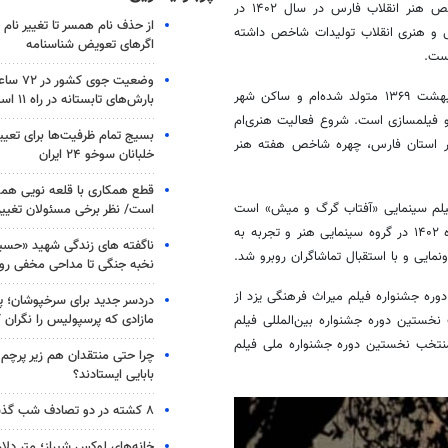
و چهره شاخص هنر انقلاب فارس در سال ۱۴۰۲ در
از حذف نام همسر تا تغییر نام خ
و هنری انقلاب تولیدات شاخص داشته
اگرهای تعویض شناسنامه
ست.
وضعیت جوی
در معرفی خود ابتدا بیان کرد: پنجم اردیبهشت ۱۳۶۹ متولد شده‌ام و ساکن شهر
بارش‌های تابستانه در راه ۱۱ استان
و فیلمسازی است. شروع فعالیت هنری‌ام
بسیج تمام ظرفیت‌ها برای تعی
 گرانقدر استان فارس، چهره شاخص هفته هنر
خلبانان سوخو ۲۴ ایران
قطع همکاری با قلعه نویی هم
 فیلم سینمایی «آفتاب گرگ و میش» است
است/ نظر برخی مسئولان تغییر 
ی
هنر و
تجربه به
ناگفته های زندگی شهید «حسین
مایی و با استقبال تماشاگران روبرو شد.
نخبه جنگی تا مداحی مخفی رو
وره جشنواره فیلم میراث فرهنگی یزد از
دردسر جدید برای سرخپوشان؛ پی
مازادی که پرسپولیس را نگران ک
خستین دوره جشنواره بین‌المللی فیلم
 منتخب نخستین دوره جشنواره ملی فیلم
چرا حتی منتقدان هم زیر پرچم
بابایی ایستادند؟
۸ کشته در دو تصادف شب گذشته
خانه‌های لوکس شیراز؛ متر دلار