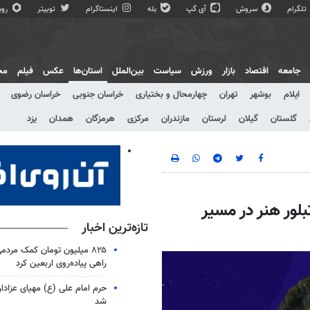
تلگرام
سروش
آی گپ
بله
اینستاگرام
توییتر
روبی
جامعه
اقتصاد
بازار
ورزش
سیاست
بین‌الملل
استان‌ها
عکس
فیلم
مج
ایلام
بوشهر
تهران
چهارمحال و بختیاری
خراسان جنوبی
خراسان رضوی
گلستان
گیلان
لرستان
مازندران
مرکزی
هرمزگان
همدان
یزد
لور هنر در مسیر
تازه‌ترین اخبار
راهی پیاده‌روی اربعین کرد
حرم امام علی (ع) مهیای عزادا
شد