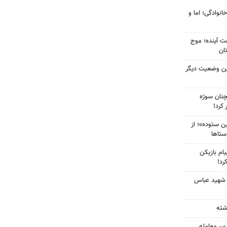
انوادگی؛ اما و
 کشور در ۷۲ ساعت آینده؛ موج
ین وضعیت دیگر
چنان سوژه
کرد!
 ستوده»؛ از
ستاها
ام بازیکن
رد!
 شهید عباس
ی، معامله