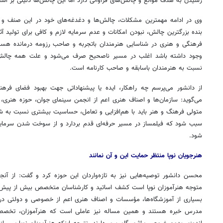
رسیدن به هدف موانع و چالش‌های فراوانی دارد اما این چالش‌ها دلیلی بر است
وی در ادامه مهمترین مشکلات، چالش‌ها و دغدغه‌های خود در این صنف و حر
بنده بزرگترین چالش، نبودن امکانات و عدم سرمایه لازم و کافی برای تولید آث
فرهنگی و هنری در شناسایی هنرمندان باتجربه و صاحب رزومه درمانده هستن
وجود داشته باشد اغلب در مسیر ناصحیح صرف می‌شود و علت همه چالش‌ه
نسبت به هنرمندان باسابقه و صاحب کارنامه است.
از دانشور می‌پرسم چه راهکار، ایده یا پیشنهاداتی جهت بهبود فضای فره
می‌گوید: سازمان‌ها و اصناف هنری اعم از انجمن سینمای جوان، حوزه هنری، 
متولی فرهنگ و هنر باید با هم‌افزایی و تعامل، حساسیت بیشتری نسبت به شن
سبب شود که فیلمساز در مسیر حرفه‌ای قدم بردارد و از سوخت شدن سرمایه‌
شود.
هنرجویان نوپا منتظر حمایت این و آن نمانند
محسن دانشور توصیه‌هایی نیز به تازه‌واردان این حوزه کرد و گفت: از آنج
متوجه هنرآموزان نوپا است کشف اساتید و کارشناسان متخصص بیش از پیش
بسیاری از آموزشگاه‌ها، مؤسسات و اصناف هنری اعم از خصوصی و دولتی د
مدرس خبره هستند و همین مساله نیز عاملی است که هنرآموزان، تخصص