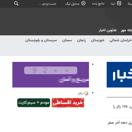
نتایج زنده
کا
ایتا
جداول لیگ
له مهر
عناوین اخبار
خراسان شمالی
خوزستان
زنجان
سمنان
سیستان و بلوچستان
۸۲۵ میلیون تومان کمک مردمی، ۱۷۵ زائر را
ری دهه آخر صفر