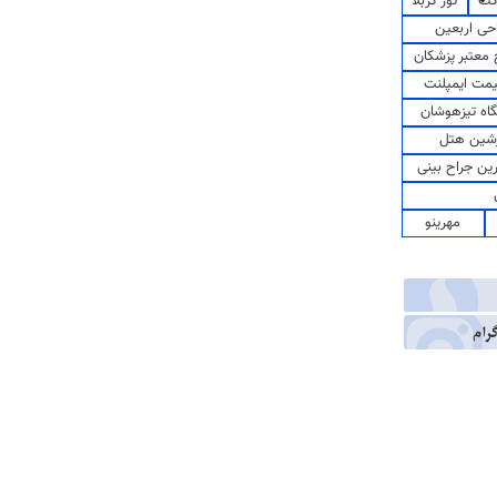
کت
تور کربلا
حی اربعین
معتبر پزشکان
مت ایمپلنت
اه تیزهوشان
شین هتل
رین جراح بینی
مهرینو