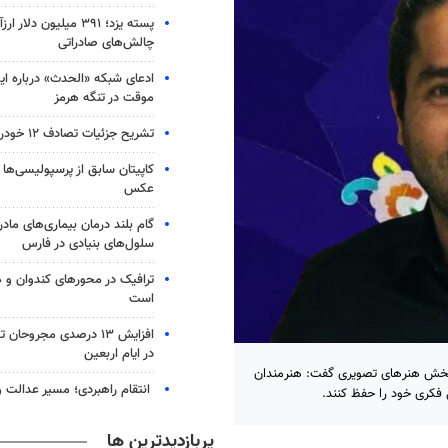
پسته یزد؛ ۳۹۱ میلیون دلا
چالش‌های صادراتی
ادعای شبکه «الحدث» درباره ایج
موقت در تنگه هرمز
تشریح جزئیات تصادف ۱۲ خودرو با ۱۹ مصدوم
کاپیتان سابق از پرسپولیسی‌ها 
عکس
گام بلند درمان بیماری‌های مادرز
سلول‌های بنیادی در فارس
ترافیک در محورهای کندوان و 
است
افزایش ۱۳ درصدی مجروحان
در ایام اربعین
منامه‌نویس و چهره شاخص هنر انقلاب فارس در سال ۱۴۰۲ در بخش هنرهای تصویری گفت: هنرمندان
انتقام راهبردی؛ مسیر عدالت و
 فکری خود را حفظ کنند.
پربازدیدترین ها