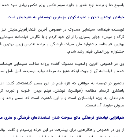
یاسوج دنا و برنده لوح تقدیر و جایزه سوم عکس برای عکس ییلاق سرد شده 
خواندن نوشتن دیدن و تجربه کردن مهمترین توصیه‌ام به هنرجویان است
نویسنده فیلمنامه سینمایی
ممدوک
در خصوص آخرین افتخارآفرینی‌هایش نیز گف
گرگ و میش» جوایز بسیاری را از آن خود کردم و با نگارش فیلمنامه سینمایی 
بهترین فیلمنامه جشنواره ملی میراث فرهنگی و برنده تندیس زرین بهترین فی
جشنواره بین‌المللی فیلم رشد شدم.
وی در خصوص آخرین وضعیت
ممدوک
گفت: پروانه ساخت سینمایی فیلمنام
شده و فیلمنامه آن از جهت اینکه هنوز به مرحله تولید نرسیده، قابل تأمل اس
دانشور در توصیه به جوانانی که تازه قدم در این مسیر گذاشته‌اند گفت: اع
پافشاری کرده‌ام مطالعه (خواندن)، نوشتن، فیلم دیدن، خلوت و تجربه ک
هنرمندان به ویژه فیلمسازان است و با این ذهنیت است که مسیر رشد و ب
بیرونی جلودار آن نیست.
هم‌افزایی نهادهای فرهنگی مانع سوخت شدن استعدادهای فرهنگی و هنری می
از وی در خصوص راهکارهایی برای پیشرفت در این حرفه پرسیدم و گفت: وقتی