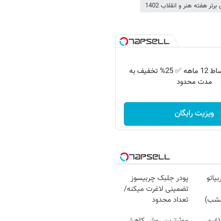
تر هفته هنر و انقلاب 1402
ایمپلنت با اقساط 12 ماهه ✅ 25% تخفیف به
مدت محدود
ویزیت رایگان
یاتو
پودر جلبک چربیسوز
تضمینی لاغرت میکنه/
مشب)
تعداد محدود
اغری
موثرترین روش کاهش