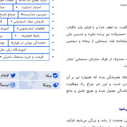
خرید طلای آب شده
قیمت مو
است.
استند تسلیت
مدا
دوربین مداربسته
مرجع پاسخ 
فروش مواد شیمیایی
قی
ت: به لطف خدا و با فیلم بلند «آفتاب
قطعات لباسشویی
آموزشگ
«
ممدوک
» نیز برنده جایزه و تندیس ملی
بلیط هواپیما
پر
لمنامه بلند سینمایی از پنجاه و سومین
نمایندگی بوش در تهران
بهت
آموزشگاه زبان ملل
قیمت و خرید سمعک نامرئی
ه
ممدوک
از طرف سازمان سینمایی صادر
ت.
تقاد همیشگی بنده که همواره نیز بر آن
ردن است و این امر چراغ راه موفقیت
الندگی هموار شده و هیچ عامل و مانع
‌شود
 صحبت از رشد و بزرگی می‌شود فرآیند