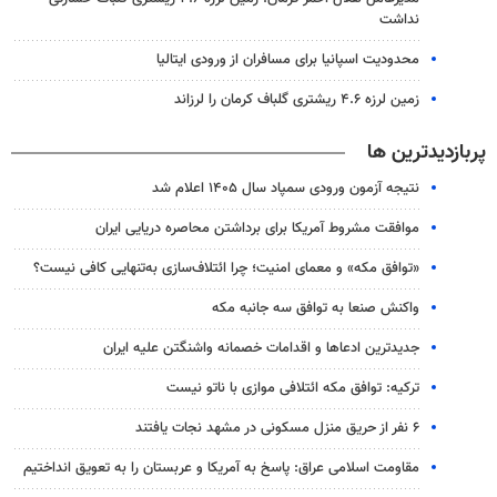
نداشت
محدودیت اسپانیا برای مسافران از ورودی ایتالیا
زمین لرزه ۴.۶ ریشتری گلباف کرمان را لرزاند
پربازدیدترین ها
نتیجه آزمون ورودی سمپاد سال ۱۴۰۵ اعلام شد
موافقت مشروط آمریکا برای برداشتن محاصره دریایی ایران
«توافق مکه» و معمای امنیت؛ چرا ائتلاف‌سازی به‌تنهایی کافی نیست؟
واکنش صنعا به توافق سه جانبه مکه
جدیدترین ادعاها و اقدامات خصمانه واشنگتن علیه ایران
ترکیه: توافق مکه ائتلافی موازی با ناتو نیست
۶ نفر از حریق منزل مسکونی در مشهد نجات یافتند
مقاومت اسلامی عراق: پاسخ به آمریکا و عربستان را به تعویق انداختیم