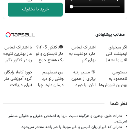
خرید با تخفیف
مطالب پیشنهادی
اگر میخوای
اشتراک الماس
🎓 کنکور ۱۴۰5؟
با اشتراک الماس
ایمپلنت کنی
ماز: موفقیت به
ماز تابستون و تو
ماز بهترین نتیجه
الان وقتشه |
بهای کم
یک هفتع جمع
رو در کنکور بگیر
فقط با ۲۵
میکنه 🏆
دسترسی
🎯 مسیر رتبه
من نمیفهمم
دوره کاملا رایگان
میلیون تومان!!!
نامحدود به
برتری از همین
وقتی زانو درد
گروه آموزشی ماز
بهترین آموزش‌ها
الان، با دوره
درمان داره، چرا
(برای دریافت
تا روز کنکور
رایگان ماز شروع
دردش رو داری
ثبت نام کن)
میشه!
تحمل میکنی؟❗
نظر شما
نظرات حاوی توهین و هرگونه نسبت ناروا به اشخاص حقیقی و حقوقی منتشر
نمی‌شود.
نظراتی که غیر از زبان فارسی یا غیر مرتبط با خبر باشد منتشر نمی‌شود.