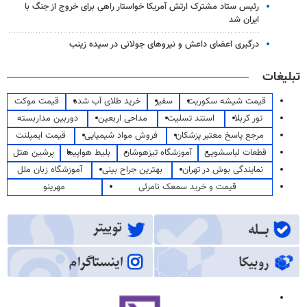
رئیس ستاد مشترک ارتش آمریکا خواستار راهی برای خروج از جنگ با
ایران شد
درگیری اعضای داعش و نیروهای جولانی در سیده زینب
تبلیغات
قیمت شیشه سکوریت
سفیر
خرید طلای آب شده
قیمت موکت
تور کربلا
استند تسلیت
مداحی اربعین
دوربین مداربسته
مرجع پاسخ معتبر پزشکان
فروش مواد شیمیایی
قیمت ایمپلنت
قطعات لباسشویی
آموزشگاه تیزهوشان
بلیط هواپیما
پرشین هتل
نمایندگی بوش در تهران
بهترین جراح بینی
آموزشگاه زبان ملل
قیمت و خرید سمعک نامرئی
مهرینو