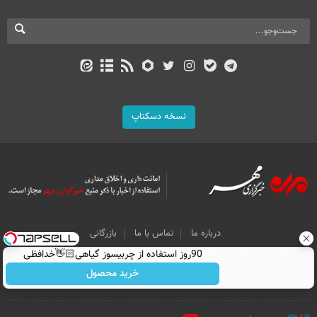
نسخه دسکتاپ
درباره ما
تماس با ما
بازرگانی
All Content by Mehr News Agency is licensed under a Creative Commons
90روز استفاده از چربیسوز گیاهی👋🏻خدافظی
Attribution 4.0 International License.
همیشگی با چاقی!خرید با تخفیف
خرید محصول