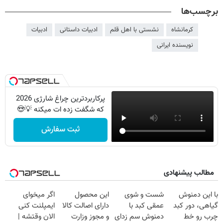
برچسب‌ها
کرمانشاه
نشستی با اهل قلم
ادبیات داستانی
ادبیات
نویسنده ایرانی
پرکاربردترین چراغ شارژی 2026
که شگفت زده ات میکنه 💡😍
ثبت سفارش
مطالب پیشنهادی
با این دمنوش
شست و شوی
این محصول
اگر میخوای
گیاهی، دور کبد
عمقی کبد با
دارای اصالت کالا
ایمپلنت کنی
چرب رو خط
دمنوش سم زدای
و مجوز وزارت
الان وقتشه |