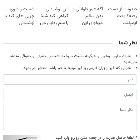
بکش!
گیاهی
بهداشت
فقط با ۲۵
دندونت از دست
اگه عمر طولانی و
این نوشیدنی
شست و شوی
است(55%تخفیف)
میلیون تومان!!!
رفته؟ وقت
بدن سالم
گیاهی کبد شما
چربی های کبد با
ایمپلنت
میخوای این
را سم زدایی می
نوشیدنی
دیجیتاله
نوشیدنی رو با
کند (با ضمانت
گیاهی(55%تخفیف)
تخفیف بخر
مرجوعی)
نظر شما
نظرات حاوی توهین و هرگونه نسبت ناروا به اشخاص حقیقی و حقوقی منتشر
نمی‌شود.
نظراتی که غیر از زبان فارسی یا غیر مرتبط با خبر باشد منتشر نمی‌شود.
*
لطفا حاصل عبارت را در جعبه متن روبرو وارد کنید