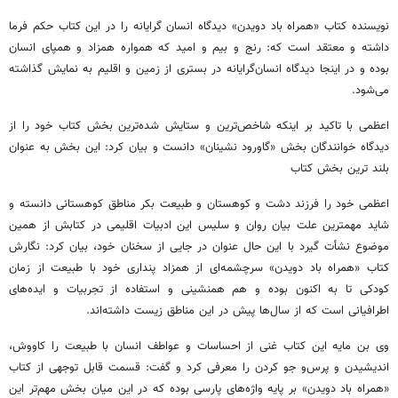
نویسنده کتاب «همراه باد دویدن» دیدگاه انسان
گرایانه
را در این کتاب حکم فرما
داشته و معتقد است که: رنج و بیم و امید که همواره همزاد و همپای انسان
بوده و در اینجا دیدگاه
انسان‌گرایانه
در بستری از زمین و اقلیم به نمایش گذاشته
می‌شود.
اعظمی با تاکید بر اینکه شاخص‌ترین و ستایش
شده‌ترین
بخش کتاب خود را از
دیدگاه خوانندگان بخش «گاورود نشینان» دانست و بیان کرد: این بخش به عنوان
بلند
ترین
بخش کتاب
اعظمی خود را فرزند دشت و کوهستان و طبیعت بکر مناطق کوهستانی دانسته و
شاید مهمترین علت بیان روان و سلیس این ادبیات اقلیمی در کتابش از همین
موضوع نشأت گیرد با این حال عنوان در جایی از سخنان خود، بیان کرد: نگارش
کتاب «همراه باد دویدن» سرچشمه‌ای از همزاد پنداری خود با طبیعت از زمان
کودکی تا به اکنون بوده و هم همنشینی و استفاده از تجربیات و ایده‌های
اطرافیانی است که از سال‌ها پیش در این مناطق زیست داشته‌اند.
وی بن مایه این کتاب غنی از احساسات و عواطف انسان با طبیعت را کاووش،
اندیشیدن و پرس‌و جو کردن را معرفی کرد و گفت: قسمت قابل توجهی از کتاب
«همراه باد دویدن» بر پایه واژه‌های پارسی بوده که در این میان بخش مهم‌تر این