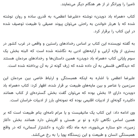
نامیرا را ویرانگر تر از هر هنگام دیگر می‌نمایند.
کتاب «همراه باد دویدن» نوشته «علیرضا اعظمی» به قدری ساده و روان نوشته
شده که با هربار خواندن به راحتی می‌توان پیوند عمیقی با طبیعت توصیف شده
در این کتاب را برقرار کرد.
به گفته نویسنده این کتاب بر اساس رخدادهای راستین و واقعی در غرب کشور در
بستری از واژه آرایی و آرایه‌های ادبی به نگاشته شده است که البته بخش یک
سوم پایانی کتاب «همراه باد دویدن» همین داستان‌ها و رخدادهای مردمان هستند
که دیدگاهی فلسفی به آن داده شده که ژرف گونه تر به آن پرداخته شده است.
علیرضا اعظمی با اشاره به اینکه همبستگی و ارتباط خاصی بین مردمان این
سرزمین با عناصر و بین مایه‌های طبیعت بر قرار شده، اظهار کرد: کتاب «همراه باد
دویدن» دارای ۱۶ بخش بوده که می‌توان گفت بخش گسترده‌ای از کتاب همانند
«کلیدر» گونه‌ای از ادبیات اقلیمی بوده که نمونه‌ای بارز از ادبیات خراسان است.
وی ادامه داد: این کتاب یک
مانیفیست
و یا مرام نامه‌ای بنام طبیعت است که بر
همین اساس نگاهی تازه و نو بر هستی و آفرینش دارد همانند بخش «آغاز
زمین»، «تو ستاره می‌شوی»، «به ماه نگاه نکن» و «کشتزار آسمانی» که در واقع
همبستگی انسان و طبیعت و این زیستگاه پویا را به رخ می‌کشد.