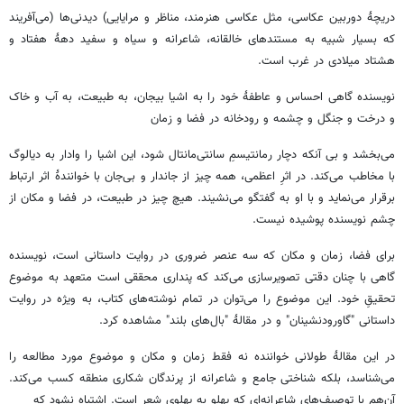
دریچۀ دوربین عکاسی، مثل عکاسی هنرمند، مناظر و مرایایی) دیدنی‌ها (می‌آفریند
که بسیار شبیه به مستندهای خالقانه، شاعرانه و سیاه و سفید دهۀ هفتاد و
هشتاد میلادی در غرب است.
نویسنده گاهی احساس و عاطفۀ خود را به اشیا بیجان، به طبیعت، به آب و خاک
و درخت و جنگل و چشمه و رودخانه در فضا و زمان
می‌بخشد و بی آنکه دچار رمانتیسمِ سانتی‌مانتال شود، این اشیا را وادار به دیالوگ
با مخاطب می‌کند. در اثرِ اعظمی، همه چیز از جاندار و بی‌جان با خوانندۀ اثر ارتباط
برقرار می‌نماید و با او به گفتگو می‌نشیند. هیچ چیز در طبیعت، در فضا و مکان از
چشم نویسنده پوشیده نیست.
برای فضا، زمان و مکان که سه عنصر ضروری در روایت داستانی است، نویسنده
گاهی با چنان دقتی تصویرسازی می‌کند که پنداری محققی است متعهد به موضوع
تحقیقِ خود. این موضوع را می‌توان در تمام نوشته‌های کتاب، به ویژه در روایت
داستانی "گاورودنشینان" و در مقالۀ "بال‌های بلند" مشاهده کرد.
در این مقالۀ طولانی خواننده نه فقط زمان و مکان و موضوع مورد مطالعه را
می‌شناسد، بلکه شناختی جامع و شاعرانه از پرندگان شکاری منطقه کسب می‌کند.
آن‌هم با توصیف‌های شاعرانه‌ای که پهلو به پهلوی شعر است. اشتباه نشود که