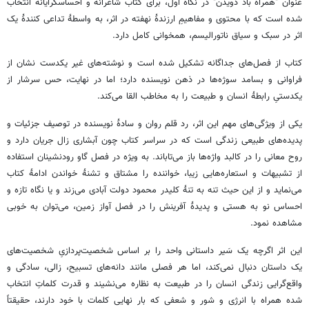
عنوان "همراه باد دویدن" در نگاه اول، برای کتاب شاعرانه و احساسگرایانه انتخاب
شده است که با محتوی و مفاهیمِ ارزندۀ نهفته در اثر، به واسطۀ تداعی کنندۀ یک
اثر در سبک و سیاق ناتورالیسم، همخوانی کامل دارد.
کتاب از فصل‌های جداگانه تشکیل شده است و نوشته‌های غیر یکدست نشان از
فراوانی و بسامد سوژه‌ها در ذهن نویسنده دارد؛ اما در نهایت، حس سرشار از
یکدستیِ رابطۀ انسان و طبیعت را به مخاطب القا می‌کند.
یکی از ویژگی‌های مهم این اثر، رد قلم روان و سادۀ نویسنده در توصیف جزئیات و
پدیده‌های طبیعی زندگی است که در سراسر کتاب چون آبشاری زال جریان دارد و
روح معانی را در کالبد واژه‌ها باز می‌تاباند. به ویژه در فصل گاو رودنشینان استفاده
از تشبیهات و استعاره‌هایی زیبا، خواننده را مشتاق و تشنۀ خواندن ادامۀ کتاب
می‌نماید و از این حیث تنه به تنۀ کلیدر محمود دولت آبادی می‌زند و یا نگاه تازه و
احساس نو به هستی و پدیدۀ آفرینش را در فصل آواز زمین، می‌توان به خوبی
مشاهده نمود.
این اثر اگرچه یک سَیر داستانی واحد را بر اساس شخصیت‌پردازیِ شخصیت‌های
یک داستان دنبال نمی‌کند، اما هر فصلی مانند دانه‌های تسبیح، زالی، سادگی و
واقع‌گرایی زندگی انسان را در طبیعت به نظاره می‌نشیند و قدرت کلماتِ انتخاب
شده همراه با انرژی و شور و شعفی که بار نهایی کلمات با خود دارند، حقیقتاً