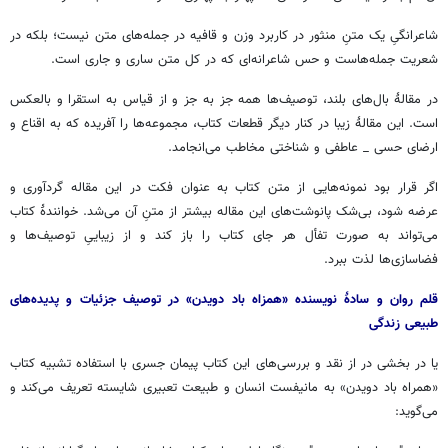
شاعرانگیِ یک متنِ منثور در کاربرد وزن و قافیه در جمله‌های متن نیست؛ بلکه در
شعریت جمله‌هاست و حس شاعرانه‌ای که در کل متن ساری و جاری است.
در مقالۀ بال‌های بلند، توصیف‌ها همه جز به جز و از قیاس به استقرا و بالعکس
است. این مقالۀ زیبا در کنار دیگر قطعات کتاب، مجموعه‌ها را آفریده که به اقناع و
ارضای حسی _ عاطفی و شناختی مخاطب می‌انجامد.
اگر قرار بود نمونه‌هایی از متن کتاب به عنوان فکت در این مقاله گردآوری و
عرضه شود، بی‌شک پانوشت‌های این مقاله بیشتر از متنِ آن می‌شد. خوانندۀ کتاب
می‌تواند به صورت تفأل هر جای کتاب را باز کند و از زیباییِ توصیف‌ها و
فضاسازی‌ها لذت ببرد.
قلم روان و
سادۀ
نویسنده «همزاه باد دویدن» در توصیف جزئیات و پدیده‌های
طبیعی زندگی
یا در بخشی در از نقد و بررسی‌های این کتاب پیمان جسری با استفاده تشبیه کتاب
«همراه باد دویدن» به مانیفست انسان و طبیعت تعبیری شایسته تعریف می‌کند و
می‌گوید: