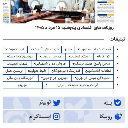
روزنامه‌های اقتصادی پنج‌شنبه ۱۵ مرداد ۱۴۰۵
تبلیغات
قیمت شیشه سکوریت
سفیر
خرید طلای آب شده
قیمت موکت
تور کربلا
استند تسلیت
مداحی اربعین
دوربین مداربسته
مرجع پاسخ معتبر پزشکان
فروش مواد شیمیایی
قیمت ایمپلنت
قطعات لباسشویی
آموزشگاه تیزهوشان
بلیط هواپیما
پرشین هتل
نمایندگی بوش در تهران
بهترین جراح بینی
آموزشگاه زبان ملل
قیمت و خرید سمعک نامرئی
مهرینو