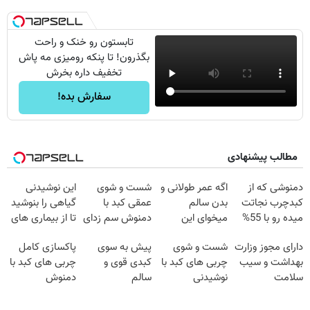
تابستون رو خنک و راحت
بگذرون! تا پنکه رومیزی مه پاش
تخفیف داره بخرش
سفارش بده!
مطالب پیشنهادی
دمنوشی که از
اگه عمر طولانی و
شست و شوی
این نوشیدنی
کبدچرب نجاتت
بدن سالم
عمقی کبد با
گیاهی را بنوشید
میده رو با 55%
میخوای این
دمنوش سم زدای
تا از بیماری های
تخفیف بخر!
نوشیدنی رو با
گیاهی
کبد پیشگیری
دارای مجوز وزارت
شست و شوی
پیش به سوی
پاکسازی کامل
تخفیف بخر
کنید
بهداشت و سیب
چربی های کبد با
کبدی قوی و
چربی های کبد با
سلامت
نوشیدنی
سالم
دمنوش
گیاهی(55%تخفیف)
گیاهی(۵۵٪تخفیف)