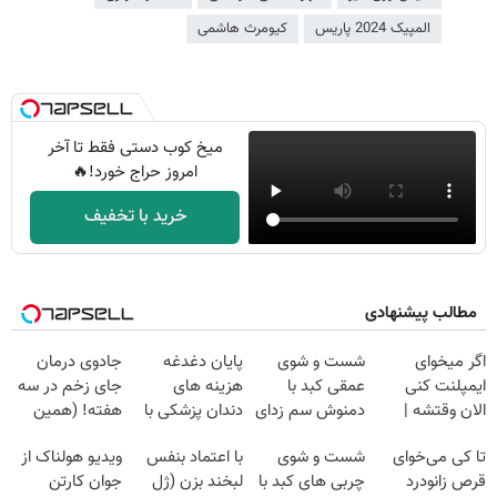
المپیک 2024 پاریس
کیومرث هاشمی
میخ کوب دستی فقط تا آخر
امروز حراج خورد!🔥
خرید با تخفیف
مطالب پیشنهادی
اگر میخوای
شست و شوی
پایان دغدغه
جادوی درمان
ایمپلنت کنی
عمقی کبد با
هزینه های
جای زخم در سه
الان وقتشه |
دمنوش سم زدای
دندان پزشکی با
هفته! (همین
فقط با ۲۵
گیاهی
پک سفید کننده
حالا رایگان
تا کی می‌خوای
شست و شوی
با اعتماد بنفس
ویدیو هولناک از
میلیون تومان!!!
خانگی
صحبت کنید)
قرص زانودرد
چربی های کبد با
لبخند بزن (ژل
جوان کارتن