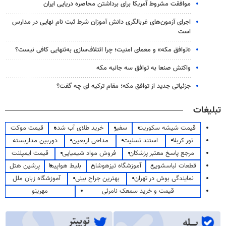
موافقت مشروط آمریکا برای برداشتن محاصره دریایی ایران
اجرای آزمون‌های غربالگری دانش آموزان شرط ثبت نام نهایی در مدارس
است
«توافق مکه» و معمای امنیت؛ چرا ائتلاف‌سازی به‌تنهایی کافی نیست؟
واکنش صنعا به توافق سه جانبه مکه
جزئیاتی جدید از توافق مکه؛ مقام ترکیه ای چه گفت؟
تبلیغات
قیمت شیشه سکوریت
سفیر
خرید طلای آب شده
قیمت موکت
تور کربلا
استند تسلیت
مداحی اربعین
دوربین مداربسته
مرجع پاسخ معتبر پزشکان
فروش مواد شیمیایی
قیمت ایمپلنت
قطعات لباسشویی
آموزشگاه تیزهوشان
بلیط هواپیما
پرشین هتل
نمایندگی بوش در تهران
بهترین جراح بینی
آموزشگاه زبان ملل
قیمت و خرید سمعک نامرئی
مهرینو