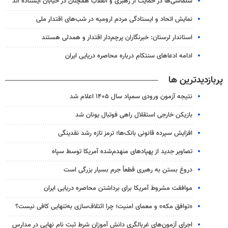
سلماسی‌ها در حمایت از رهبری و انقلاب همچنان در خیابان ایستاده اند
نمایش اتحاد و ایستادگی مردم ارومیه در شب‌های اقتدار ملی
استاندار لرستان: خبرنگاران پرچم‌دار اقتدار و همدلی هستند
ادامه ادعاهای سنتکام درباره محاصره دریایی ایران
پربازدیدترین ها
نتیجه آزمون ورودی سمپاد سال ۱۴۰۵ اعلام شد
بازیکن خارجی استقلال راهی فوتبال یونان شد
افزایش سپرده قانونی بانک‌ها؛ ترمز تازه رشد نقدینگی
تصاویر جدید از پهپادهای منهدم‌شده آمریکا توسط سپاه
دروغ بستن به رهبری قطعاً جرم بسیار بزرگی است
موافقت مشروط آمریکا برای برداشتن محاصره دریایی ایران
«توافق مکه» و معمای امنیت؛ چرا ائتلاف‌سازی به‌تنهایی کافی نیست؟
اجرای آزمون‌های غربالگری دانش آموزان شرط ثبت نام نهایی در مدارس