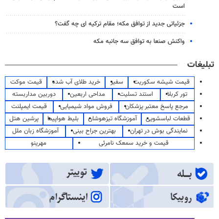
است
جزئیاتی جدید از توافق مکه؛ مقام ترکیه ای چه گفت؟
واکنش صنعا به توافق سه جانبه مکه
تبلیغات
قیمت شیشه سکوریت
سفیر
خرید طلای آب شده
قیمت موکت
تور کربلا
استند تسلیت
مداحی اربعین
دوربین مداربسته
مرجع پاسخ معتبر پزشکان
فروش مواد شیمیایی
قیمت ایمپلنت
قطعات لباسشویی
آموزشگاه تیزهوشان
بلیط هواپیما
پرشین هتل
نمایندگی بوش در تهران
بهترین جراح بینی
آموزشگاه زبان ملل
قیمت و خرید سمعک نامرئی
مهرینو