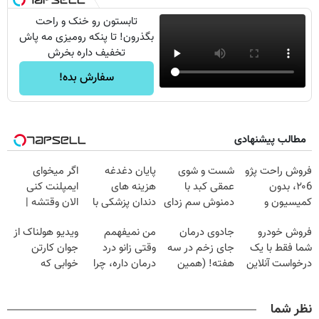
تابستون رو خنک و راحت
بگذرون! تا پنکه رومیزی مه پاش
تخفیف داره بخرش
سفارش بده!
مطالب پیشنهادی
فروش راحت پژو
شست و شوی
پایان دغدغه
اگر میخوای
۲۰6، بدون
عمقی کبد با
هزینه های
ایمپلنت کنی
کمیسیون و
دمنوش سم زدای
دندان پزشکی با
الان وقتشه |
دردسر
گیاهی
پک سفید کننده
فقط با ۲۵
فروش خودرو
جادوی درمان
من نمیفهمم
ویدیو هولناک از
خانگی
میلیون تومان!!!
شما فقط با یک
جای زخم در سه
وقتی زانو درد
جوان کارتن
درخواست آنلاین
هفته! (همین
درمان داره، چرا
خوابی که
✔
حالا رایگان
دردش رو داری
میلیاردر شد.
صحبت کنید)
تحمل میکنی؟❗
آموزش رایگان
نظر شما