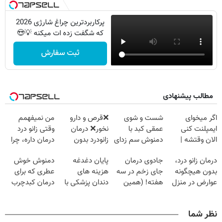
پرکاربردترین چراغ شارژی 2026
که شگفت زده ات میکنه 💡😍
ثبت سفارش
مطالب پیشنهادی
اگر میخوای
شست و شوی
❌قرص‌ و دارو
من نمیفهمم
ایمپلنت کنی
عمقی کبد با
نخور❌ درمان
وقتی زانو درد
الان وقتشه |
دمنوش سم زدای
زانودرد بدون
درمان داره، چرا
فقط با ۲۵
گیاهی
قرص
دردش رو داری
درمان زانو درد،
جادوی درمان
پایان دغدغه
دمنوش خوش
میلیون تومان!!!
تحمل میکنی؟❗
بدون هیچگونه
جای زخم در سه
هزینه های
عطری که برای
عوارض در منزل
هفته! (همین
دندان پزشکی با
درمان کبدچرب
(◂پرسش‌نامه)
حالا رایگان
پک سفید کننده
معجزه میکنه
صحبت کنید)
خانگی
نظر شما