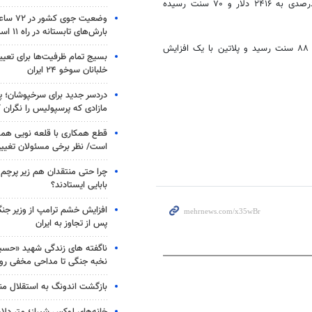
نیویورک هم با یک افزایش ۰.۷۰ درصدی به ۲۴۱۶ دلار و ۷۰ سنت رسیده
وضعیت جوی
بارش‌های تابستانه در راه ۱۱ استان
در میان سایر فلزات گرانبها، قیمت نقره با ۰.۳۶ درصد کاهش به ۲۷ دلار و ۸۸ سنت رسید و پلاتین با یک افزایش
بسیج تمام ظرفیت‌ها برای تعی
خلبانان سوخو ۲۴ ایران
دردسر جدید برای سرخپوشان؛ پی
مازادی که پرسپولیس را نگران ک
قطع همکاری با قلعه نویی هم
است/ نظر برخی مسئولان تغییر 
چرا حتی منتقدان هم زیر پرچم
بابایی ایستادند؟
افزایش خشم ترامپ از وزیر جن
پس از تجاوز به ایران
ناگفته های زندگی شهید «حسین
نخبه جنگی تا مداحی مخفی رو
بازگشت اندونگ به استقلال م
خانه‌های لوکس شیراز؛ متر دلار