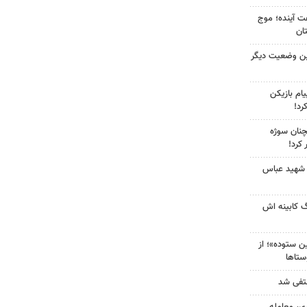
 کشور در ۷۲ ساعت آینده؛ موج
ین وضعیت دیگر
ام بازیکن
رد!
چنان سوژه
کرد!
 شهید عباس
گ کابینه اش
 ستوده»؛ از
ستاها
نتفی شد
ی، معامله