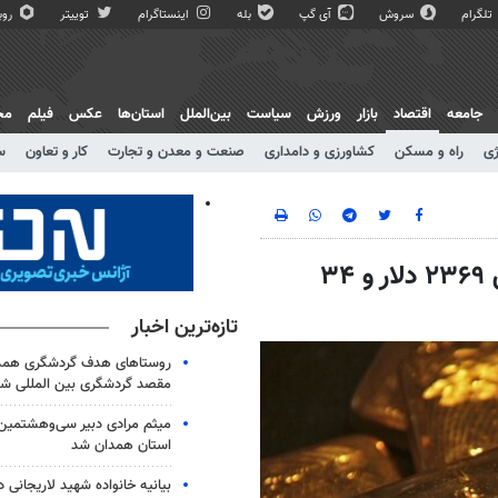
تلگرام
سروش
آی گپ
بله
اینستاگرام
توییتر
روبی
جامعه
اقتصاد
بازار
ورزش
سیاست
بین‌الملل
استان‌ها
عکس
فیلم
مج
ژی
راه و مسکن
کشاورزی و دامداری
صنعت و معدن و تجارت
کار و تعاون
س
قیمت جهانی طلا امروز ۵ مردادماه؛ هر اونس ۲۳۶۹ دلار و ۳۴
تازه‌ترین اخبار
روستاهای هدف گردشگری همدان
مقصد گردشگری بین المللی شو
میثم مرادی دبیر سی‌وهشتمین ج
استان همدان شد
بیانیه خانواده شهید لاریجانی د