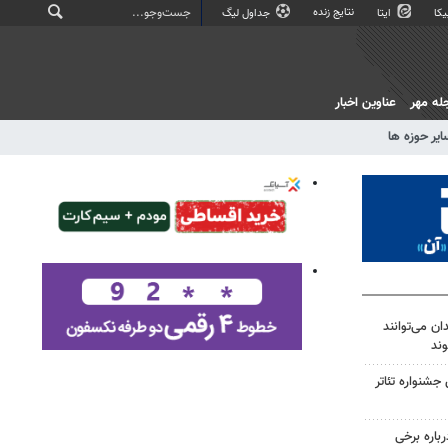
نتایج زنده
کا
ایتا
جداول لیگ
له مهر
عناوین اخبار
ایر حوزه ها
 می‌توانند
ند
شنواره تئاتر
رباره برخی