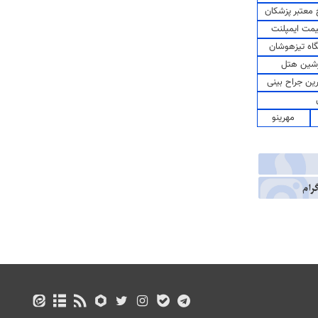
معتبر پزشکان
مت ایمپلنت
اه تیزهوشان
شین هتل
رین جراح بینی
مهرینو