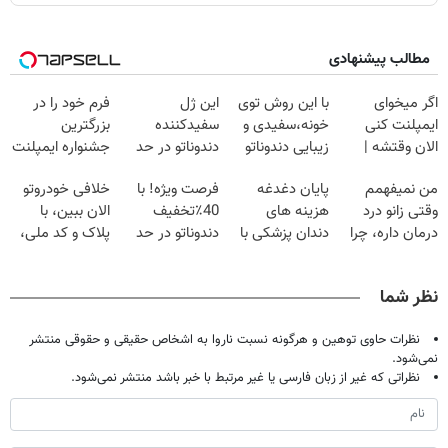
مطالب پیشنهادی
اگر میخوای
با این روش توی
این ژل
فرم خود را در
ایمپلنت کنی
خونه،سفیدی و
سفیدکننده
بزرگترین
الان وقتشه |
زیبایی دندوناتو
دندوناتو در حد
جشنواره ایمپلنت
فقط با ۲۵
برگردون
لمینت سفید
تهران پر کنید ! |
من نمیفهمم
پایان دغدغه
فرصت ویژه! با
خلافی خودروتو
میلیون تومان!!!
(40%off)
میکنه
فقط ۲۵ میلیون
وقتی زانو درد
هزینه های
40٪تخفیف
الان ببین، با
(40%تخفیف)
درمان داره، چرا
دندان پزشکی با
دندوناتو در حد
پلاک و کد ملی،
دردش رو داری
پک سفید کننده
کامپوزیت سفید
بدون نیاز به
تحمل میکنی؟❗
خانگی
کن
مراجعه حضوری
نظر شما
نظرات حاوی توهین و هرگونه نسبت ناروا به اشخاص حقیقی و حقوقی منتشر
نمی‌شود.
نظراتی که غیر از زبان فارسی یا غیر مرتبط با خبر باشد منتشر نمی‌شود.