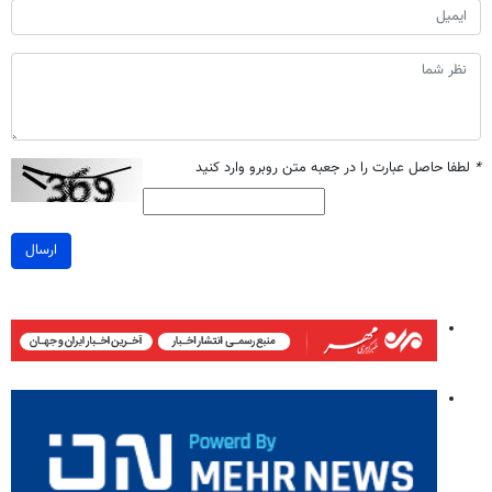
*
لطفا حاصل عبارت را در جعبه متن روبرو وارد کنید
ارسال