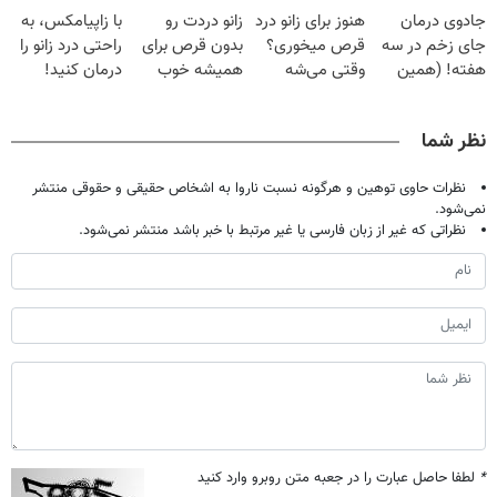
جادوی درمان
هنوز برای زانو درد
زانو دردت رو
با زاپیامکس، به
میلیون تومان!!!
تحمل میکنی؟❗
خانگی
میلیون !
جای زخم در سه
قرص میخوری؟
بدون قرص برای
راحتی درد زانو را
هفته! (همین
وقتی می‌شه
همیشه خوب
درمان کنید!
حالا رایگان
بدون عمل
کن! (قدم اول،
صحبت کنید)
درمانش کرد؟؟؟؟
پرسش‌نامه)
نظر شما
نظرات حاوی توهین و هرگونه نسبت ناروا به اشخاص حقیقی و حقوقی منتشر
نمی‌شود.
نظراتی که غیر از زبان فارسی یا غیر مرتبط با خبر باشد منتشر نمی‌شود.
*
لطفا حاصل عبارت را در جعبه متن روبرو وارد کنید