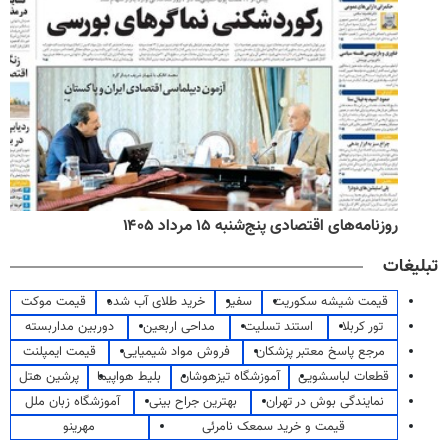
روزنامه‌های اقتصادی پنج‌شنبه ۱۵ مرداد ۱۴۰۵
تبلیغات
قیمت شیشه سکوریت
سفیر
خرید طلای آب شده
قیمت موکت
تور کربلا
استند تسلیت
مداحی اربعین
دوربین مداربسته
مرجع پاسخ معتبر پزشکان
فروش مواد شیمیایی
قیمت ایمپلنت
قطعات لباسشویی
آموزشگاه تیزهوشان
بلیط هواپیما
پرشین هتل
نمایندگی بوش در تهران
بهترین جراح بینی
آموزشگاه زبان ملل
قیمت و خرید سمعک نامرئی
مهرینو