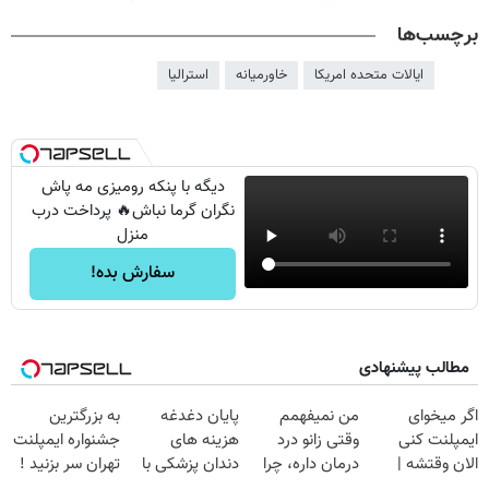
برچسب‌ها
ایالات متحده امریکا
خاورمیانه
استرالیا
دیگه با پنکه رومیزی مه پاش
نگران گرما نباش🔥 پرداخت درب
منزل
سفارش بده!
مطالب پیشنهادی
اگر میخوای
من نمیفهمم
پایان دغدغه
به بزرگترین
ایمپلنت کنی
وقتی زانو درد
هزینه های
جشنواره ایمپلنت
الان وقتشه |
درمان داره، چرا
دندان پزشکی با
تهران سر بزنید !
فقط با ۲۵
دردش رو داری
پک سفید کننده
| فقط ۲۵