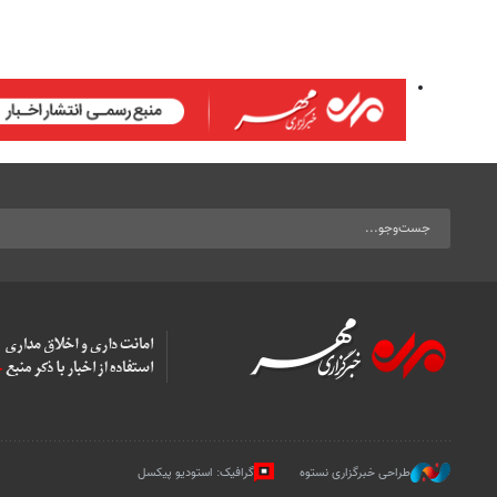
طراحی خبرگزاری نستوه
گرافیک: استودیو پیکسل