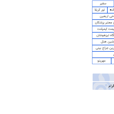
سفیر
کت
تور کربلا
حی اربعین
معتبر پزشکان
مت ایمپلنت
اه تیزهوشان
شین هتل
رین جراح بینی
مهرینو