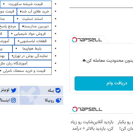
قیمت شیشه سکوریت
خرید طلای آب شده
قیمت مو
استند تسلیت
مدا
دوربین مداربسته
مرجع پاسخ 
فروش مواد شیمیایی
قی
قطعات لباسشویی
آموزشگ
بلیط هواپیما
پر
نمایندگی بوش در تهران
بهت
ر بدون محدودیت معامله کن🔥
آموزشگاه زبان ملل
قیمت و خرید سمعک نامرئی
دریافت وام
 رو یکبار
بازدید آنلاین‌شاپت رو زیاد
ان کن!
کن، بازدید بالاتر = درآمد