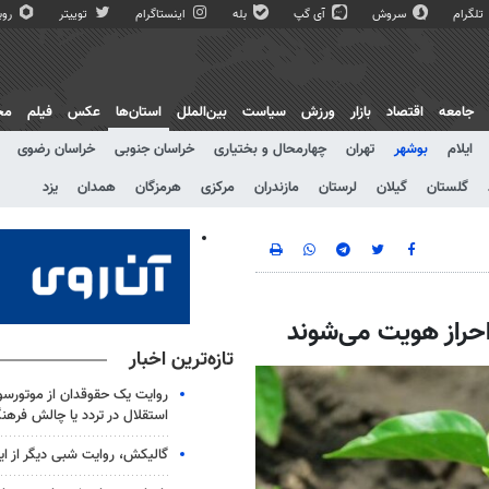
تلگرام
سروش
آی گپ
بله
اینستاگرام
توییتر
روبی
جامعه
اقتصاد
بازار
ورزش
سیاست
بین‌الملل
استان‌ها
عکس
فیلم
مج
ایلام
بوشهر
تهران
چهارمحال و بختیاری
خراسان جنوبی
خراسان رضوی
گلستان
گیلان
لرستان
مازندران
مرکزی
هرمزگان
همدان
یزد
احراز هویت می‌شوند
تازه‌ترین اخبار
روایت یک حقوقدان از موتورسوا
استقلال در تردد یا چالش فرهن
گالیکش، روایت شبی دیگر از ا