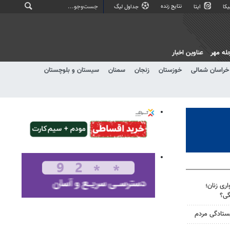
نتایج زنده
کا
ایتا
جداول لیگ
له مهر
عناوین اخبار
خراسان شمالی
خوزستان
زنجان
سمنان
سیستان و بلوچستان
ری زنان؛
گی؟
یستادگی مردم