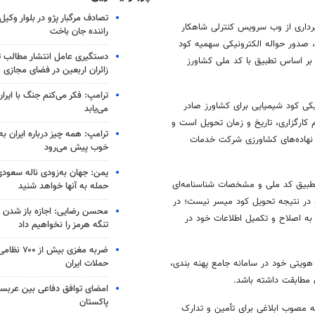
تصادف مرگبار پژو در بلوار وکیل‌
برداری از وب سرویس کنترلی شاهکار
راننده جان باخت
)، صدور حواله الکترونیکی سهمیه کود
دستگیری عامل انتشار مطالب تو
بر اساس تطبیق با کد ملی کشاورز
زائران اربعین در فضای مجازی
ترامپ: فکر می‌کنم جنگ با ایران
یکی کود شیمیایی برای کشاورز صادر
می‌یابد
م کارگزاری، تاریخ و زمان تحویل است و
ترامپ: همه چیز درباره ایران به
زیع نهاده‌های کشاورزی شرکت خدمات
خوب پیش می‌رود
یمن: جهان به‌زودی ناله سعودی‌
طبیق کد ملی و مشخصات شناسنامه‌ای
حمله به آنها خواهد شنید
و در نتیجه تحویل کود میسر نیست؛ در
محسن رضایی: اجازه باز شدن 
ه اصلاح و تکمیل اطلاعات خود در
تنگه هرمز را نخواهیم داد
ضربه مغزی بیش
حملات ایران
 هویتی خود در سامانه جامع پهنه بندی،
 مطابقت داشته باشد.
امضای توافق دفاعی بین عربستا
پاکستان
 مصوب ابلاغی برای تأمین و تدارک