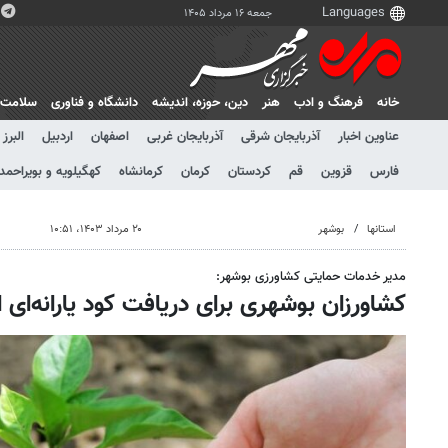
جمعه ۱۶ مرداد ۱۴۰۵
خانه
فرهنگ و ادب
هنر
دين، حوزه، انديشه
دانشگاه و فناوری
سلامت
عناوین اخبار
آذربایجان شرقی
آذربایجان غربی
اصفهان
اردبیل
البرز
فارس
قزوین
قم
کردستان
کرمان
کرمانشاه
کهگیلویه و بویراحمد
استانها
بوشهر
۲۰ مرداد ۱۴۰۳، ۱۰:۵۱
مدیر خدمات حمایتی کشاورزی بوشهر:
کشاورزان بوشهری برای دریافت کود یارانه‌ای 