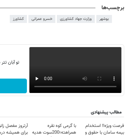
برچسب‌ها
بوشهر
وزارت جهاد کشاورزی
خسرو عمرانی
کشاورز
تو آبان تت
مطالب پیشنهادی
فرصت ویژه‼️ استخدام
با گرمی کوه نقره
آرتروز مفصل زانو
بیمه سامان با حقوق و
همراهته؛200سوت هدیه
برای همیشه درم