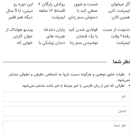
اگر میخوای
شست و شوی
روکش رایگان +
این دوره رو
ایمپلنت کنی
عمقی کبد با
اقساط ۱۲ ماهه
نبینی، تا 5 سال
همین الان
دمنوش سم زدای
ایمپلنت
دیگه هم فقیر
وقتشه | فقط با
گیاهی
می‌مونی! همین
دندونت از دست
فولادی شدن کبد
پایان دغدغه
ویدیو هولناک از
۲۵ میلیون
الان ثبت نام کن
رفته؟ وقت
با یک فنجان
هزینه های
جوان کارتن
تومان!!!
ایمپلنت
نوشیدنی سم زدا
دندان پزشکی با
خوابی که
دیجیتاله
پک سفید کننده
میلیاردر شد.
خانگی
آموزش رایگان
نظر شما
نظرات حاوی توهین و هرگونه نسبت ناروا به اشخاص حقیقی و حقوقی منتشر
نمی‌شود.
نظراتی که غیر از زبان فارسی یا غیر مرتبط با خبر باشد منتشر نمی‌شود.